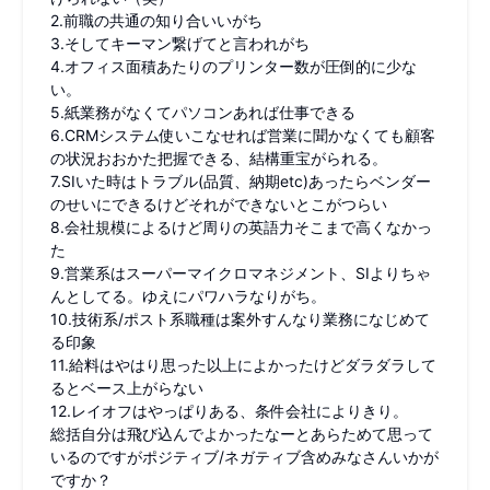
2.前職の共通の知り合いいがち
3.そしてキーマン繋げてと言われがち
4.オフィス面積あたりのプリンター数が圧倒的に少な
い。
5.紙業務がなくてパソコンあれば仕事できる
6.CRMシステム使いこなせれば営業に聞かなくても顧客
の状況おおかた把握できる、結構重宝がられる。
7.SIいた時はトラブル(品質、納期etc)あったらベンダー
のせいにできるけどそれができないとこがつらい
8.会社規模によるけど周りの英語力そこまで高くなかっ
た
9.営業系はスーパーマイクロマネジメント、SIよりちゃ
んとしてる。ゆえにパワハラなりがち。
10.技術系/ポスト系職種は案外すんなり業務になじめて
る印象
11.給料はやはり思った以上によかったけどダラダラして
るとベース上がらない
12.レイオフはやっぱりある、条件会社によりきり。
総括自分は飛び込んでよかったなーとあらためて思って
いるのですがポジティブ/ネガティブ含めみなさんいかが
ですか？