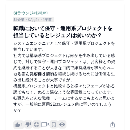
SIラウンジ
#
転職
#
SI
SI 企業
KAjg2x
1年前
転職において保守・運用系プロジェクトを
担当しているとレジュメは弱いのか？
システムエンジニアとして保守・運用系プロジェクトを
担当しています。
社内では構築系プロジェクトは何かを生み出している感
じで、対して保守・運用プロジェクトは、お客様との契
約を継続することが大きな目的で維持継続が求められて
いる雰囲気があります。
もちろんお客様と契約を継続し続けるためには価値を生
み出し続けることが大事ですが、
構築系プロジェクトと比較すると様々なフェーズがある
訳でもなく、ぬるま湯なような雰囲気になっています。
転職先をどんな職種・チームにするかにもよると思いま
すが、一般的に運用SEはレジュメ的に弱いのでしょう
か？
1
5