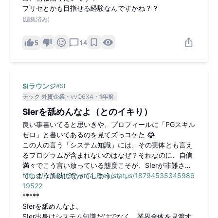
プリセとかも目指せる経験なんですかね？？
(編集済み)
5
14
SIラウンジ
#
SI
テック 外資企業
vvQ6X4
1年前
SIerを舐めんなよ（とのイキり）
良い事書いてると思いきや、プロフィールに「PGスキル
ゼロ」と書いてあるのを見てズっコケた 😂
この人の言う「システム知識」には、その実体とも言え
るプログラムが含まれないのはなぜ？それなのに、自信
満々でこう言い放っている態度こそが、SIerが非難され
てしまう所以になってしまう。。。
https://x.com/SEyama_Free/status/18794535345986
19522
*****
SIerを舐めんなよ。
SIer出身はシステム知識だけでなく、業界全体を見渡す