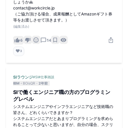
しょうか🙏
NNEX社 イベント概要： 日
時：8月23日(金) 19:00~21:0
contact@workcircle.jp
0 参加費：無料 場所：オンラ
（ご協力頂ける場合、成果報酬としてAmazonギフト券
イン（後日URLをご案内しま
等をお渡しさせて頂きます。）
す） アジェンダ： 運営挨拶 b
(編集済み)
y 運営チーム (5分) パネルディ
スカッション by 元SIer・現役
外資企業社員 (40分) (日系から
6
14
外資に行った経緯、外資の文
化、働き方、ギャップ、日常
❤️
業務について) 講義 by 外部講
3
師 (30分) (職種の役割、レジュ
メの作り方、面接対策など) 会
社紹介・ポジションの紹介 by
パートナー企業人事・採用担
当者 (40分) Interview Catの紹
SIラウンジ
#
SI
#
仕事雑談
介 by 運営チーム (5分)
IBM
BOisQR
2年前
SIで働くエンジニア職の方のプログラミン
グレベル
システムエンジニアやインフラエンジニアなど技術職の
皆さん、どれくらいできますか？
システムエンジニアだとあまりプログラミングを求めら
れることって少ないと思いますが、自分の場合、スクリ