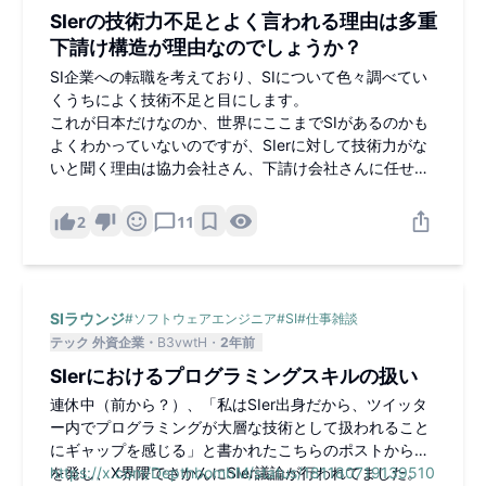
SIerの技術力不足とよく言われる理由は多重
下請け構造が理由なのでしょうか？
SI企業への転職を考えており、SIについて色々調べてい
くうちによく技術不足と目にします。
これが日本だけなのか、世界にここまでSIがあるのかも
よくわかっていないのですが、SIerに対して技術力がな
いと聞く理由は協力会社さん、下請け会社さんに任せる
ことが多いからなのでしょうか？
2
11
SIラウンジ
#
ソフトウェアエンジニア
#
SI
#
仕事雑談
テック 外資企業
B3vwtH
2年前
SIerにおけるプログラミングスキルの扱い
連休中（前から？）、「私はSIer出身だから、ツイッタ
ー内でプログラミングが大層な技術として扱われること
にギャップを感じる」と書かれたこちらのポストから端
を発し、X界隈でさかんにSIer議論が行われてました。
https://x.com/DepthbombM/status/181180719139510