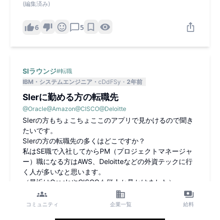
(編集済み)
6
5
SIラウンジ
#
転職
IBM
システムエンジニア
cDdFSy
2年前
SIerに勤める方の転職先
@
Oracle
@
Amazon
@
CISCO
@
Deloitte
SIerの方もちょこちょここのアプリで見かけるので聞き
たいです。
SIerの方の転職先の多くはどこですか？
私はSE職で入社してからPM（プロジェクトマネージャ
ー）職になる方はAWS、Deloitteなどの外資テックに行
く人が多いなと思います。
（最近はOracleやCISCOも何人か見かけました）
アーキテクト職になる方はAWSのプロフェッショナルサ
ービスが多いなーと感じます。
コミュニティ
企業一覧
給料
あとは外資のPre Salesもちょこちょこ見かけます。