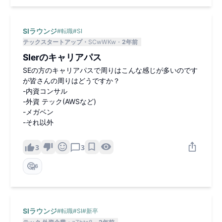
SIラウンジ
#
転職
#
SI
テックスタートアップ
SCwWKw
2年前
SIerのキャリアパス
SEの方のキャリアパスで周りはこんな感じが多いのです
が皆さんの周りはどうですか？
-内資コンサル
-外資 テック(AWSなど)
-メガベン
-それ以外
3
3
🤔
6
SIラウンジ
#
転職
#
SI
#
新卒