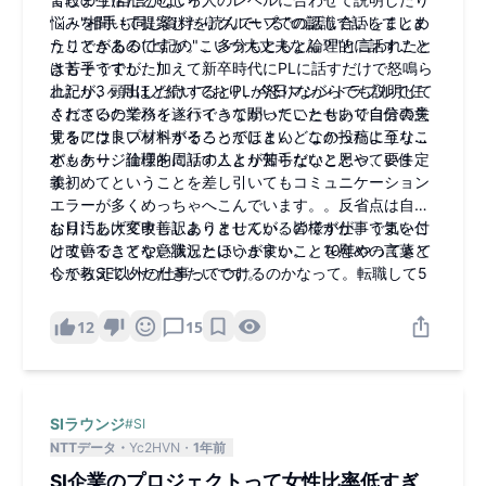
悩みを聞いて提案したりグループでの話し合いをまとめ
・"相手も同じ資料を読んでいる"の認識で話してしま
たりできるのですが。。多分もともと論理的に話すこと
うことがある(上記の"こいつ大丈夫なん？"と言われたと
は苦手ですが、加えて新卒時代にPLに話すだけで怒鳴ら
きもそうでした)
れたり、頭出しだけするとPLが怒りながらでも説明して
上記が3ヶ月ほど続いており、今日マシントラブルで任
くださるのでハイ、ハイって聞いていたせいで自分の意
されていた業務を遂行できなかったこともあり自信喪失
見をアウトプットすることがほとんどなかったようなこ
するには良い材料がそろってしまい、この投稿に至りま
ともあり、論理的に話すことが苦手だなと思っていま
す。
パッケージ仕様を周りの人より知らないことや、要件定
す。
義初めてということを差し引いてもコミュニケーション
エラーが多くめっちゃへこんでいます。。反省点は自分
なりにあげて改善しようとしているのですが、うまいこ
お目汚し大変申し訳ありませんが、皆様が仕事で気を付
と改善できてない状況といいますか。。10年やってきて
けていることや意識したほうが良いことを慰めの言葉と
今からSE以外の仕事ってつけるのかなって。転職して5
して教えていただきたいです。
か月目なのに考えてしまっています笑
12
15
SIラウンジ
#
SI
NTTデータ
Yc2HVN
1年前
SI企業のプロジェクトって女性比率低すぎ