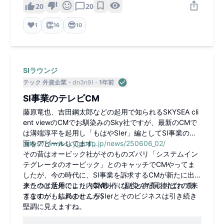
20
20
❤️
👏
😎
1
16
10
SIラウンジ
テック 外資企業
dn3n9I
1年前
SI事業のテレビCM
藤原竜也、吉田鋼太郎などの起用で知られるSKYSEA cli
ent viewのCMでお馴染みのSky社ですが、最新のCMで
は溝端淳平を起用し「もはやSIer」編としてSI事業の側
面をアピールしてます。
https://www.skygroup.jp/news/250606_02/
その昔はオービック社がそのものズバリ「システムイン
テグレータのオービック」とのキャッチでCMやってま
したが、今の時代に、SI事業を訴求するCMが新たに出て
来たのは意外でした（CM制作に馴染んだ同社だけの動
クラウド活用により内製化～、などと声高に叫ばれて来
きなのかもしれませんが）。
てますが、結局のところSIerとそのビジネスは引き続き
堅調に見えますね。