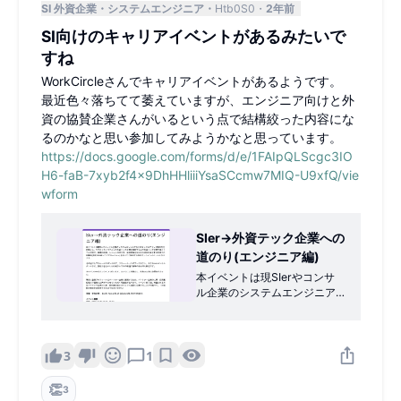
SI 外資企業
システムエンジニア
Htb0S0
2年前
SI向けのキャリアイベントがあるみたいで
すね
WorkCircleさんでキャリアイベントがあるようです。
最近色々落ちてて萎えていますが、エンジニア向けと外
資の協賛企業さんがいるという点で結構絞った内容にな
るのかなと思い参加してみようかなと思っています。
https://docs.google.com/forms/d/e/1FAIpQLScgc3IO
H6-faB-7xyb2f4x9DhHHliiiYsaSCcmw7MIQ-U9xfQ/vie
wform
SIer→外資テック企業への
道のり(エンジニア編)
本イベントは現SIerやコンサ
ル企業のシステムエンジニア
などのエンジニアリング職の
方を対象とし、ネクストキャ
リアとして外資テック企業を
検討する上で外資テック企業
3
1
で働くリアルな話や、職種の
役割、レジュメの作り方、面
👏
3
接対策をSI出身の現役外資企