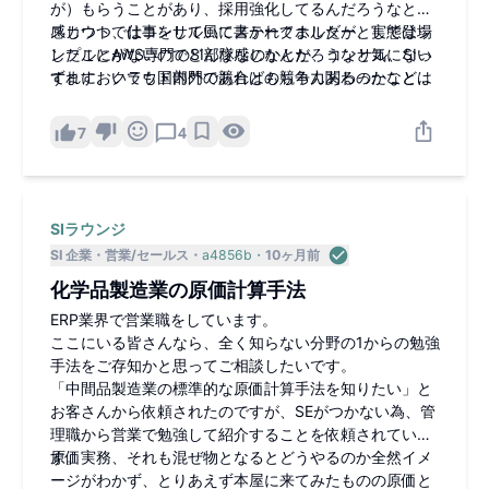
が）もらうことがあり、採用強化してるんだろうなとは
感じつつ、仕事をしていてステークホルダーとして登場
スカウトではコンサル風に書かれてましたが、実態はシ
したことがないのでどんな感じなんだろうなと気になっ
ンプルにAWS専門のSI部隊なのかとか、コンサル、SIい
てます。クラウド部門であればもちろん関わったことは
ずれにおいても国内外の競合との競争力あるのかなど気
あるのですが、、
になっており、中の人やお付き合いがある方がいればお
話し聞いてみたいです。
7
4
SIラウンジ
SI 企業
営業/セールス
a4856b
10ヶ月前
化学品製造業の原価計算手法
ERP業界で営業職をしています。
ここにいる皆さんなら、全く知らない分野の1からの勉強
手法をご存知かと思ってご相談したいです。
「中間品製造業の標準的な原価計算手法を知りたい」と
お客さんから依頼されたのですが、SEがつかない為、管
理職から営業で勉強して紹介することを依頼されていま
す。
原価実務、それも混ぜ物となるとどうやるのか全然イメ
ージがわかず、とりあえず本屋に来てみたものの原価と