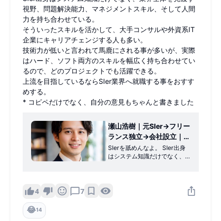
視野、問題解決能力、マネジメントスキル、そして人間
力を持ち合わせている。
そういったスキルを活かして、大手コンサルや外資系IT
企業にキャリアチェンジする人も多い。
技術力が低いと言われて馬鹿にされる事が多いが、実際
はハード、ソフト両方のスキルを幅広く持ち合わせてい
るので、どのプロジェクトでも活躍できる。
上流を目指しているならSIer業界へ就職する事をおすす
めする。
* コピペだけでなく、自分の意見もちゃんと書きました
瀬山浩樹｜元SIer→フリー
ランス独立→会社設立｜
AI×業務改善の法人社長
SIerを舐めんなよ。 SIer出身
はシステム知識だけでなく、
(@SEyama_Free) on X
業界全体を見渡す視野、問題
解決能力、マネジメントスキ
ル、そして人間力を持ち合わ
せている。 そういったスキル
4
7
を活かして、大手コンサルや
外資系IT企業にキャリアチェ
😂
14
ンジする人も多い。