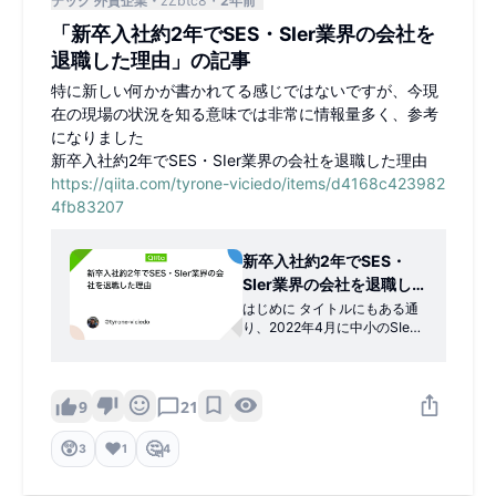
テック 外資企業
zZbtc8
2年前
「新卒入社約2年でSES・SIer業界の会社を
退職した理由」の記事
特に新しい何かが書かれてる感じではないですが、今現
在の現場の状況を知る意味では非常に情報量多く、参考
になりました
新卒入社約2年でSES・SIer業界の会社を退職した理由
https://qiita.com/tyrone-viciedo/items/d4168c423982
4fb83207
新卒入社約2年でSES・
SIer業界の会社を退職し
た理由 - Qiita
はじめに タイトルにもある通
り、2022年4月に中小のSIe
r・SES企業入社で2024年7月
半ばに退職しました。巷でよ
く言われるSES・SIer業界の会
社でした（メインはSES）。
9
21
軽く、自己紹介しようと思い
ます。 国立大学の情報工学科
😲
❤️
🤔
3
1
4
(理系)を卒業 新卒でこの会社
に...