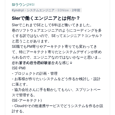
SIラウンジ
#
SI
Kyndryl
システムエンジニア
93Nisw
2年前
SIerで働くエンジニアとは何か？
SIerでこれまでSEとして6年ほど働いてきました。
巷のソフトウェアエンジニアのようにコーディングを多
くする訳ではないので、SEってエンジニア？コンサル？
と思うことがあります。
SE職でもPM寄りやアーキテクト寄りでも変わってき
て、特にアーキテクト寄りだとシステムデザインが求め
られるので、エンジニアなのではないかなーと思います
が、皆さんどう思いますか？
これまでの自分の経験はこんな感じ↓
(SE-PM)
- プロジェクトの計画・管理
- お客様が作りたいシステムをどう作るか検討し・設計
に落とす。
- 協力会社さんに手を動かしてもらい、スプリントベー
スで管理する。
(SE-アーキテクト)
- Cloudやその他連携サービスでどうシステムを作るか設
計する。