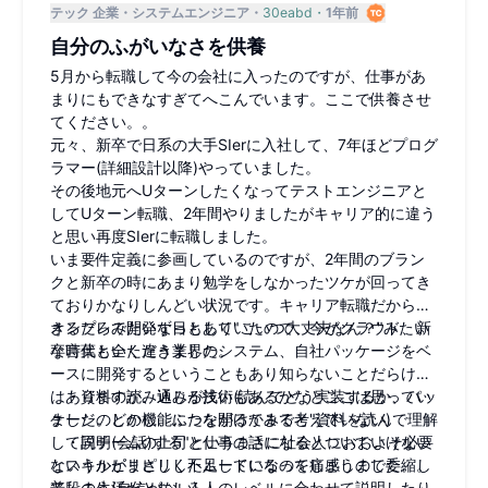
テック 企業
システムエンジニア
30eabd
1年前
自分のふがいなさを供養
5月から転職して今の会社に入ったのですが、仕事があ
まりにもできなすぎてへこんでいます。ここで供養させ
てください。。
元々、新卒で日系の大手SIerに入社して、7年ほどプログ
ラマー(詳細設計以降)やっていました。
その後地元へUターンしたくなってテストエンジニアと
してUターン転職、2年間やりましたがキャリア的に違う
と思い再度SIerに転職しました。
いま要件定義に参画しているのですが、2年間のブラン
クと新卒の時にあまり勉学をしなかったツケが回ってき
ておりかなりしんどい状況です。キャリア転職だからで
きるだろみたいな目もあり"こいつ大丈夫なん？"みたい
オンプレで開発ずっとしていたので、今がクラウド、新
な言葉もいただきました。
卒時代と全く違う業界のシステム、自社パッケージをベ
ースに開発するということもあり知らないことだらけで
はありますが、通じる技術もあるかなとここは思ってい
・資料の読み込みが浅い(読んでどう実装するか、パッ
ました。しかし、ふたを開けてみると"資料を読んで理解
ケージのどの機能につながるかまで考えていない)
して説明(会話)する"というまさに社会人におおよそ必要
・同チームの上司と仕事の話になるとついていけない
なスキルがまさしく不足しているのを痛感しました。。
というかピリピリしたムードになってしまうので委縮し
普段の生活だとむしろ人のレベルに合わせて説明したり
てしまう(自信がない)