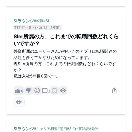
SIラウンジ
#
転職
#
SI
NTTデータ
rkgsNJ
1年前
SIer所属の方、これまでの転職回数どれくら
いですか？
外資所属のユーザーさんが多いこのアプリは転職関連の
話題も多くてかなりためになっています。
現SIer所属の方、これまでの転職回数はどれくらいです
か？
私は入社5年目0回です。
6
3
😎
1
SIラウンジ
#
キャリア相談
#
愚痴
#
SI
#
仕事雑談
#
勉強