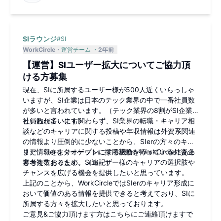
業の社員や外部講師(現役の外
資シニアマネージャー)を招い
てご説明する無料オンライン
イベントとなります。 その他
SIラウンジ
#
SI
にもプリセールスエンジニ
ア、ソリューションズアーキ
WorkCircle
運営チーム
2年前
テクト、テクニカルコンサル
【運営】SIユーザー拡大についてご協力頂
タントなど、技術力を活かし
た外資ならではの職種に興味
ける方募集
のある方も歓迎です。 本イベ
現在、SIに所属するユーザー様が500人近くいらっしゃ
ント中はオンラインで行いま
す。カメラによる顔出し、社
いますが、SI企業は日本のテック業界の中で一番社員数
名の公表は必要ありません。
が多いと言われています。（テック業界の8割がSI企業
事前に登録プロフィールをパ
といわれています）
社員数が多いにも関わらず、SI業界の転職・キャリア相
ートナー企業に展開するた
談などのキャリアに関する投稿や年収情報は外資系関連
め、パートナー企業の人事・
の情報より圧倒的に少ないことから、SIerの方々のキャ
採用責任者より個別にお声が
けさせていただく可能性があ
リア情報をよりオープンにする機会がWorkCircleにある
また、SIerをターゲットに採用活動を行っている外資企
ります。イベント終了後、希
と考えております。（追記）
業も複数あるため、SIユーザー様のキャリアの選択肢や
望される方はパートナー企業
チャンスを広げる機会を提供したいと思っています。
の人事・採用責任者とカジュ
上記のことから、WorkCircleではSIerのキャリア形成に
アル面談に応募することが可
能です。（※面談の機会をお約
おいて価値のある情報を提供できると考えており、SIに
束するものではありません）
所属する方々を拡大したいと思っております。
登壇・参加企業： Box社, Kor
ご意見&ご協力頂けます方はこちらにご連絡頂けますで
e.ai社, o9 Solutions社, TD SY