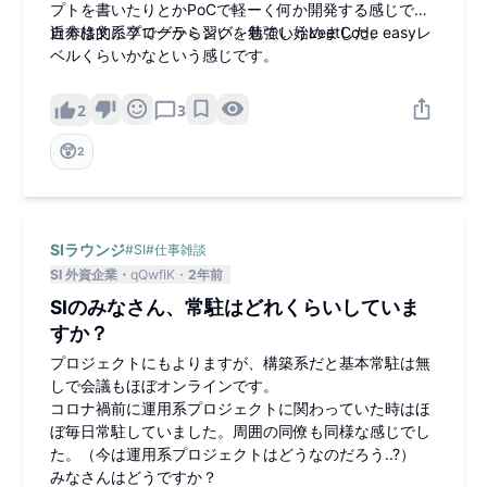
プトを書いたりとかPoCで軽ーく何か開発する感じで最
近本格的にプログラミングを勉強し始めました。
自分は文系卒で一から習い、巷でいうLeetCode easyレ
ベルくらいかなという感じです。
2
3
😲
2
SIラウンジ
#
SI
#
仕事雑談
SI 外資企業
qQwfIK
2年前
SIのみなさん、常駐はどれくらいしていま
すか？
プロジェクトにもよりますが、構築系だと基本常駐は無
しで会議もほぼオンラインです。
コロナ禍前に運用系プロジェクトに関わっていた時はほ
ぼ毎日常駐していました。周囲の同僚も同様な感じでし
た。（今は運用系プロジェクトはどうなのだろう..?）
みなさんはどうですか？