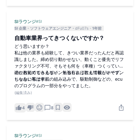
SIラウンジ
#
SI
SI 企業
ソフトウェアエンジニア
dFu07s
1年前
自動車業界ってきつくないですか？
どう思いますか？
私は他の業界も経験して、きつい業界だったんだと再認
識しました。締め切り動かせない、動くこと優先でリフ
ァクタリング不可、そもそも何を（車種）つくっている
のか教えてもらえない、勉強しようにも情報がオープン
逆にお勧めできるポイントも有れば教えて欲しいです。
じゃない等です。
ちなみに私は車載の組み込みで、駆動制御などの、ecu
のプログラムの一部分をやってました。
(編集済み)
4
8
SIラウンジ
#
SI