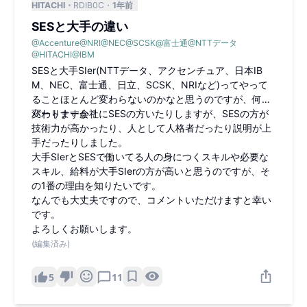
HITACHI
RDIB0C
1年前
SESと大手の違い
@
Accenture
@
NRI
@
NEC
@
SCSK
@
富士通
@
NTTデータ
@
HITACHI
@
IBM
SESと大手SIer(NTTデータ、アクセンチュア、日本IB
M、NEC、富士通、日立、SCSK、NRIなど)ってやって
ることほとんど変わらないのかなと思うのですが、何が
変わりますか？
パートナー会社にSESの方いたりしますが、SESの方が
技術力が高かったり、人として人格者だったり説明が上
手だったりしました。
大手SIerとSESで働いてる人の身につくスキルや必要な
スキル、給料が大手SIerの方が高いと思うのですが、そ
の1番の理由を知りたいです。
なんでも大丈夫ですので、コメントいただけますと幸い
です。
よろしくお願いします。
(編集済み)
5
11