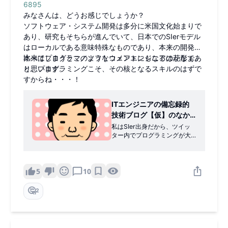
6895
みなさんは、どうお感じでしょうか？
ソフトウェア・システム開発は多分に米国文化始まりで
あり、研究もそちらが進んでいて、日本でのSIerモデル
はローカルである意味特殊なものであり、本来の開発と
比べてしまうとこのようなコメントにもなるのかなぁ、
本来はプログラマ／ソフトウェアエンジニアは花形であ
と思います。
り、プログラミングこそ、その核となるスキルのはずで
すからね・・・！
ITエンジニアの備忘録的
技術ブログ【仮】のなか
の人 (@DepthbombM)
私はSIer出身だから、ツイッ
ター内でプログラミングが大
on X
層な技術として扱われること
にギャップを感じる SIerではP
Gは設計書の内容をコードに書
きなおす作業だから、誰でも
5
10
できるし代わりも効く SIer内
のヒエラルキーだと以下 プロ
🤔
2
グラマ＜SE(設計者)＜プロマ
ネ 自社サ系企業だと逆なんだ
ろうか🤔