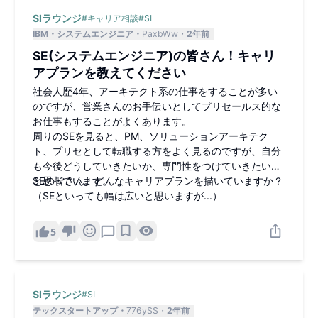
SIラウンジ
#
キャリア相談
#
SI
IBM
システムエンジニア
PaxbWw
2年前
SE(システムエンジニア)の皆さん！キャリ
アプランを教えてください
社会人歴4年、アーキテクト系の仕事をすることが多い
のですが、営業さんのお手伝いとしてプリセールス的な
お仕事もすることがよくあります。
周りのSEを見ると、PM、ソリューションアーキテク
ト、プリセとして転職する方をよく見るのですが、自分
も今後どうしていきたいか、専門性をつけていきたいな
と思っています。
SEの皆さん、どんなキャリアプランを描いていますか？
（SEといっても幅は広いと思いますが...）
5
SIラウンジ
#
SI
テックスタートアップ
776ySS
2年前