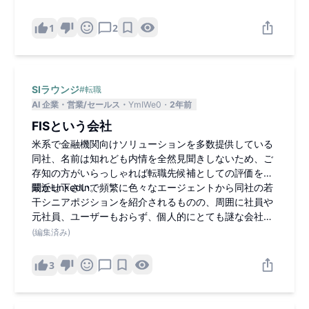
1
2
SIラウンジ
#
転職
AI 企業
営業/セールス
YmIWe0
2年前
FISという会社
米系で金融機関向けソリューションを多数提供している
同社、名前は知れども内情を全然見聞きしないため、ご
存知の方がいらっしゃれば転職先候補としての評価をお
聞かせ下さい。
最近LinkedInで頻繁に色々なエージェントから同社の若
干シニアポジションを紹介されるものの、周囲に社員や
元社員、ユーザーもおらず、個人的にとても謎な会社で
す。
(編集済み)
3