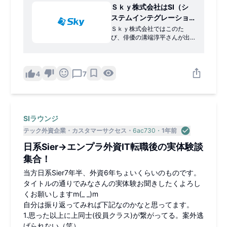
Ｓｋｙ株式会社はSI（シ
ステムインテグレーショ
ン）事業の新テレビ
Ｓｋｙ株式会社ではこのた
び、俳優の溝端淳平さんが出
CM「もはやSIer」篇の放
演するSI（システムインテグ
映を開始します｜Ｓｋｙ
レーション）…
株式会社
4
7
SIラウンジ
テック外資企業
カスタマーサクセス
6ac730
1年前
日系Sier→エンプラ外資IT転職後の実体験談
集合！
当方日系Sier7年半、外資6年ちょいくらいのものです。
タイトルの通りでみなさんの実体験お聞きしたくよろし
くお願いしますm(_ _)m
自分は振り返ってみれば下記なのかなと思ってます。
1.思った以上に上同士(役員クラス)が繋がってる。案外逃
げられない（笑）