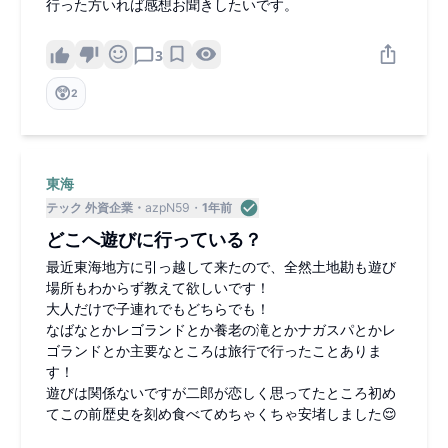
行った方いれば感想お聞きしたいです。
3
😲
2
東海
テック 外資企業
azpN59
1年前
どこへ遊びに行っている？
最近東海地方に引っ越して来たので、全然土地勘も遊び
場所もわからず教えて欲しいです！
大人だけで子連れでもどちらでも！
なばなとかレゴランドとか養老の滝とかナガスパとかレ
ゴランドとか主要なところは旅行で行ったことありま
す！
遊びは関係ないですが二郎が恋しく思ってたところ初め
てこの前歴史を刻め食べてめちゃくちゃ安堵しました😌