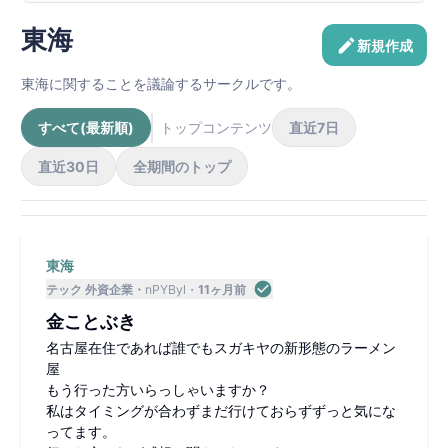
東海
新規作成
東海に関することを議論するサークルです。
すべて(最新順)
トップコンテンツ
直近7日
直近30日
全期間のトップ
東海
テック 外資企業
nPYByl
11ヶ月前
金ことぶき
名古屋在住であれば誰でもスガキヤの新形態のラーメン
屋
もう行った方いらっしゃいますか？
私はタイミングが合わずまだ行けておらずずっと気にな
ってます。