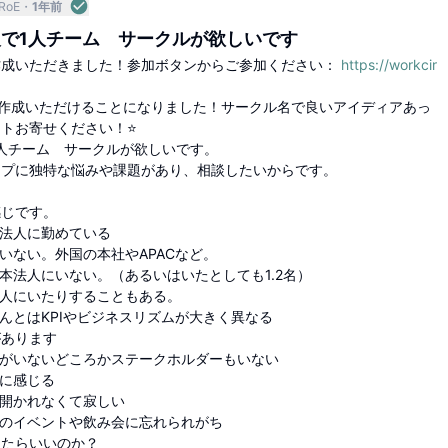
RoE
1年前
で1人チーム サークルが欲しいです
クル作成いただきました！参加ボタンからご参加ください：
https://workcir
サークル作成いただけることになりました！サークル名で良いアイディアあっ
トお寄せください！⭐️
人チーム サークルが欲しいです。
ープに独特な悩みや課題があり、相談したいからです。
感じです。
本法人に勤めている
にいない。外国の本社やAPACなど。
日本法人にいない。（あるいはいたとしても1.2名）
法人にいたりすることもある。
さんとはKPIやビジネスリズムが大きく異なる
があります
司がいないどころかステークホルダーもいない
独に感じる
が開かれなくて寂しい
ムのイベントや飲み会に忘れられがち
ったらいいのか？