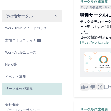
サークル作成募集
テック 外資企業
サポ
職種サークル
その他サークル
テック業界のサー
とは思いますが3割
WorkCircleフィードバック
した。
仕事の相談や転職
女性コミュニティ👩
https://workcircle.
WorkCircleニュース
Hello👋
イベント募集
4
2
サークル作成募集
会社概要
サークル作成募集
プライバシーポリシー