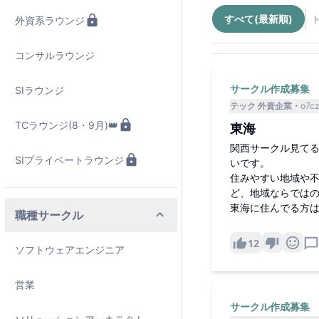
すべて(最新順)
外資系ラウンジ
コンサルラウンジ
サークル作成募集
SIラウンジ
テック 外資企業
o7c
TCラウンジ(8・9月)👑
東海
関西サークル見て
SIプライベートラウンジ
いです。
住みやすい地域や
ど、地域ならでは
東海に住んでる方
職種サークル
12
ソフトウェアエンジニア
営業
サークル作成募集