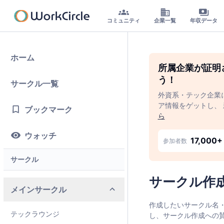
コミュニティ
企業一覧
年収データ
ホーム
所属企業が証明
う！
サークル一覧
外資系・テック企業
ア情報をゲットし、
ブックマーク
ら
ウォッチ
17,000+
参加者数
サークル
サークル作
メインサークル
作成したいサークル名
テックラウンジ
し、サークル作成への