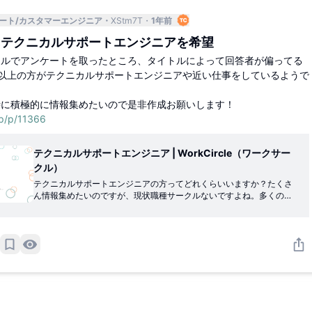
ート/カスタマーエンジニア
XStm7T
1年前
にテクニカルサポートエンジニアを希望
クルでアンケートを取ったところ、タイトルによって回答者が偏ってる
以上の方がテクニカルサポートエンジニアや近い仕事をしているようで
時に積極的に情報集めたいので是非作成お願いします！
jp/p/11366
テクニカルサポートエンジニア | WorkCircle（ワークサー
クル）
テクニカルサポートエンジニアの方ってどれくらいいますか？たくさ
ん情報集めたいのですが、現状職種サークルないですよね。多くの方
がいらっしゃればリクエストしようと思いますがいかがでしょうか？
外資だと営業、SA・プリセールスと同程度の人数いてもおかしくない
のでは？と思ってます。