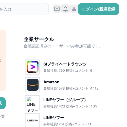
ログイン/新規登録
企業サークル
企業認証済みのユーザーのみ参加可能です。
か
SIプライベートラウンジ
参加社員:
750
投稿+コメント:
6
Amazon
参加社員:
578
投稿+コメント:
4413
LINEヤフー（グループ）
成
参加社員:
423
投稿+コメント:
405
募集
LINEヤフー
参加社員:
251
投稿+コメント:
1