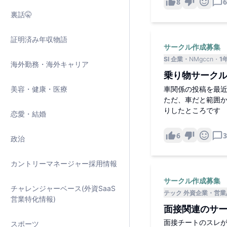
8
6
裏話🤫
証明済み年収物語
サークル作成募集
SI 企業
NMgccn
1
海外勤務・海外キャリア
乗り物サーク
美容・健康・医療
車関係の投稿を最
ただ、車だと範囲
りしたところです
恋愛・結婚
6
3
政治
カントリーマネージャー採用情報
サークル作成募集
チャレンジャーベース(外資SaaS
テック 外資企業
営業
営業特化情報)
面接関連のサ
面接チートのスレ
スポーツ