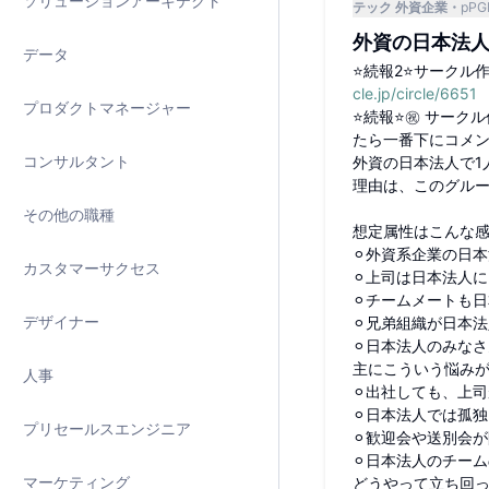
ソリューションアーキテクト
テック 外資企業
pPG
外資の日本法人
データ
⭐️続報2⭐️サー
cle.jp/circle/6651
プロダクトマネージャー
⭐️続報⭐️㊗️ 
たら一番下にコメン
コンサルタント
外資の日本法人で1
理由は、このグル
その他の職種
想定属性はこんな
⚪︎外資系企業の日
カスタマーサクセス
⚪︎上司は日本法人
⚪︎チームメートも
デザイナー
⚪︎兄弟組織が日本
⚪︎日本法人のみな
主にこういう悩み
人事
⚪︎出社しても、上
⚪︎日本法人では孤
プリセールスエンジニア
⚪︎歓迎会や送別会
⚪︎日本法人のチー
マーケティング
どうやって立ち回