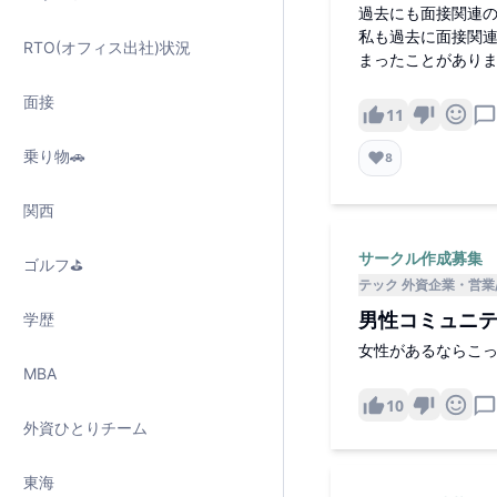
過去にも面接関連
私も過去に面接関
RTO(オフィス出社)状況
まったことがあり
面接
11
乗り物🚗
❤️
8
関西
サークル作成募集
ゴルフ⛳️
テック 外資企業
営業
男性コミュニ
学歴
女性があるならこ
MBA
10
外資ひとりチーム
東海