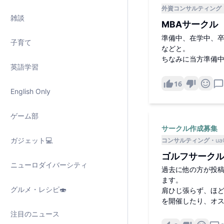
外資コンサルティング
雑談
MBAサークル
準備中、在学中、卒
子育て
などと。
ちなみに当方準備
英語学習
16
English Only
ゲーム部
サークル作成募集
ガジェット💻
コンサルティング
ua
ゴルフサーク
ニューロダイバーシティ
過去に他の方が投
ます。
グルメ・レシピ🍣
肩ひじ張らず、ほ
を開催したり、オ
注目のニュース