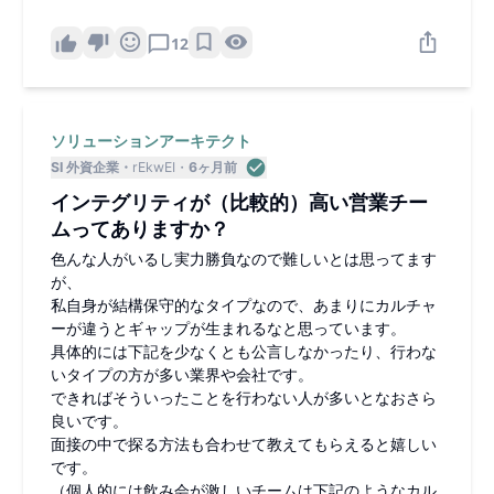
専門家で「いちばん詳しい人」「いちばん顧客に愛が深
い人」になるってことですかね⋯⋯？？
12
ソリューションアーキテクト
SI 外資企業
rEkwEI
6ヶ月前
インテグリティが（比較的）高い営業チー
ムってありますか？
色んな人がいるし実力勝負なので難しいとは思ってます
が、
私自身が結構保守的なタイプなので、あまりにカルチャ
ーが違うとギャップが生まれるなと思っています。
具体的には下記を少なくとも公言しなかったり、行わな
いタイプの方が多い業界や会社です。
できればそういったことを行わない人が多いとなおさら
良いです。
面接の中で探る方法も合わせて教えてもらえると嬉しい
です。
（個人的には飲み会が激しいチームは下記のようなカル