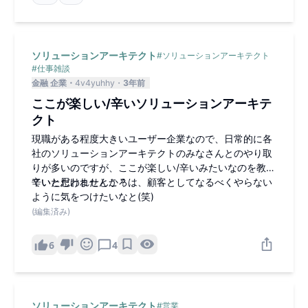
ソリューションアーキテクト
#
ソリューションアーキテクト
#
仕事雑談
金融 企業
4v4yuhhy
3年前
ここが楽しい/辛いソリューションアーキテ
クト
現職がある程度大きいユーザー企業なので、日常的に各
社のソリューションアーキテクトのみなさんとのやり取
りが多いのですが、ここが楽しい/辛いみたいなのを教え
ていただけませんか？
辛いと思われたところは、顧客としてなるべくやらない
ように気をつけたいなと(笑)
(編集済み)
6
4
ソリューションアーキテクト
#
営業