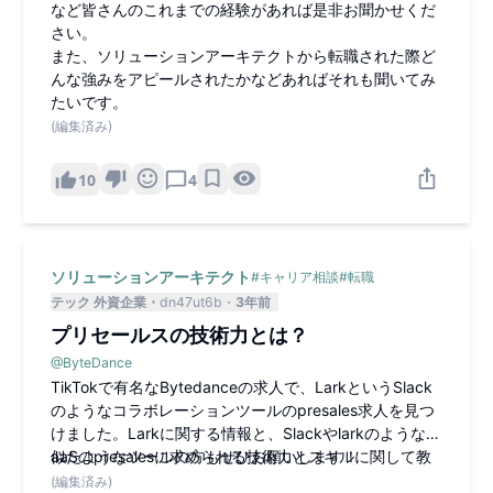
など皆さんのこれまでの経験があれば是非お聞かせくだ
さい。
また、ソリューションアーキテクトから転職された際ど
んな強みをアピールされたかなどあればそれも聞いてみ
たいです。
(編集済み)
10
4
ソリューションアーキテクト
#
キャリア相談
#
転職
テック 外資企業
dn47ut6b
3年前
プリセールスの技術力とは？
@
ByteDance
TikTokで有名なBytedanceの求人で、LarkというSlack
のようなコラボレーションツールのpresales求人を見つ
けました。Larkに関する情報と、SlackやlarkのようなS
aaSのpresalesに求められる技術力とスキルに関して教
似たようなツールの方もぜひお願いします！
えてください。
(編集済み)