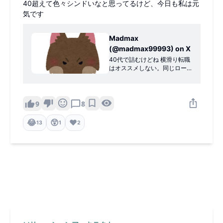
40超えて色々シンドいなと思ってるけど、今日も私は元
気です
Madmax
(@madmax99993) on X
40代で詰むけどね 横滑り転職
はオススメしない。同じロー
ルを複数社で転々としてる
人、割と面接する頻度高いけ
ど年齢とスキルが合ってない
人が多い。
9
8
😂
😲
❤️
13
1
2