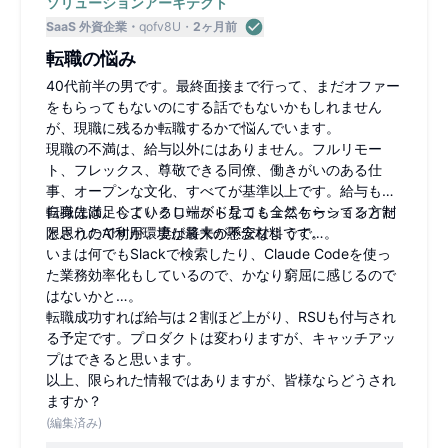
ソリューションアーキテクト
SaaS 外資企業
qofv8U
2ヶ月前
転職の悩み
40代前半の男です。最終面接まで行って、まだオファー
をもらってもないのにする話でもないかもしれません
が、現職に残るか転職するかで悩んでいます。
現職の不満は、給与以外にはありません。フルリモー
ト、フレックス、尊敬できる同僚、働きがいのある仕
事、オープンな文化、すべてが基準以上です。給与も私
自身は満足しているし端から見ても全然もらってる方だ
転職先は、今よりクローズドなコミュニケーションと制
と思うのですが、妻は将来が不安なようで…。
限されたAI利用環境が最大の懸念材料です。
いまは何でもSlackで検索したり、Claude Codeを使っ
た業務効率化もしているので、かなり窮屈に感じるので
はないかと…。
転職成功すれば給与は２割ほど上がり、RSUも付与され
る予定です。プロダクトは変わりますが、キャッチアッ
プはできると思います。
以上、限られた情報ではありますが、皆様ならどうされ
ますか？
(編集済み)