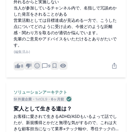
外れるからと実施しない
当人が参加しているチャンネル内で、名指しで冗談めか
した発言をされることがある
営業活動としては目標達成が見込める一方で、こうした
点についてどのように受け止め、今後どのような距離
感・関わり方を取るのが適切か悩んでいます。
先輩のご意見やアドバイスをいただけるとありがたいで
す。
(編集済み)
8
9
ソリューションアーキテクト
SI 外資企業
1xtOL9
6ヶ月前
変人として生きる道は？
お客様に愛されて生きるADHD/ASDもいるよって話でし
たが、新規獲得とかだと無理な気がするので、これは大
きな顧客担当になって業界×テック軸や、専任テックの