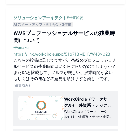
ソリューションアーキテクト
#
仕事雑談
AI スタートアップ
RlTPyO
2年前
AWSプロフェッショナルサービスの残業時
間について
@
Amazon
https://link.workcircle.app/51b718MBHVW48yG28
こちらの投稿に乗じてですが、AWSのプロフェッショナ
ルサービスの残業時間はいくらぐらいなのでしょうか？
またSAと比較して、ノルマが厳しい、残業時間が多い、
もしくはその逆などの意見を頂けますと嬉しいです。
(編集済み)
WorkCircle（ワークサー
クル）| 外資系・テック企
業社員コミュニティ
WorkCircle（ワークサーク
ル）は、外資系・テック企業
の社員が繋がり、キャリアに
ついて議論する匿名コミュニ