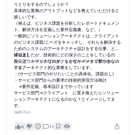
りとりをするのでしょうか？
具体的な業務のアウトプットなどを教えていただけると
嬉しいです。
（例えば、ビジネス課題を分析したレポートドキュメン
ト、解決方法を定義した要件定義書、など。）
一般的にソリューションアーキテクトは、クライアント
のビジネス課題/ニーズをキャッチし、それらを解決する
ためのシステムのアーキテクチャ設計をする仕事、と理
解しましたが、技術的にどの深さのことをしているの
【補足】
か、アウトプットなのか、なかなかイメージがつかない
現在は、ハードのプロダクトとサーバーまで繋がるシス
です。
テムアーキテクト的な業務をしています。
・(サービス部門のやりたいことの具体化、課題出し)
・サービス部門からの要求の技術的実現方法検討
→要件定義、基本設計までやっています
サービス部門→クライアント に置き換えたらソリュー
ションアーキテクトになるのかな？とイメージしてま
す。
(編集済み)
6
11