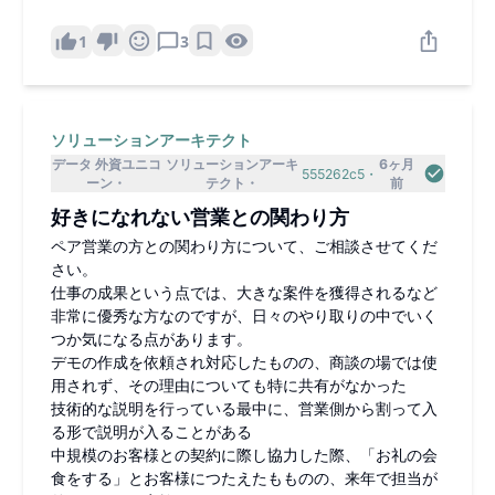
1
3
ソリューションアーキテクト
データ 外資ユニコ
ソリューションアーキ
6ヶ月
555262c5
ーン
テクト
前
好きになれない営業との関わり方
ペア営業の方との関わり方について、ご相談させてくだ
さい。
仕事の成果という点では、大きな案件を獲得されるなど
非常に優秀な方なのですが、日々のやり取りの中でいく
つか気になる点があります。
デモの作成を依頼され対応したものの、商談の場では使
用されず、その理由についても特に共有がなかった
技術的な説明を行っている最中に、営業側から割って入
る形で説明が入ることがある
中規模のお客様との契約に際し協力した際、「お礼の会
食をする」とお客様につたえたもものの、来年で担当が