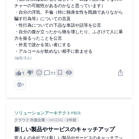
チャーの可能性があるのかなと思っています）
・自分の浮気、不倫（特に独身女性を既婚でありながら
騙す行為等）についての言及
・性行為についての下品な単語や話等を公言
・自分の腹が立ったから物を壊したり、ふざけて人に暴
力を振るったことを公言
・外見で誰かを笑い者にする
・アルコールが飲めない相手に飲ませる
(編集済み)
1
11
😲
7
ソリューションアーキテクト
#
勉強
クラウド 外資企業
nmi23Q
2年前
新しい製品やサービスのキャッチアップ
皆さんの会社では新しい製品やサービスのキャッチアッ