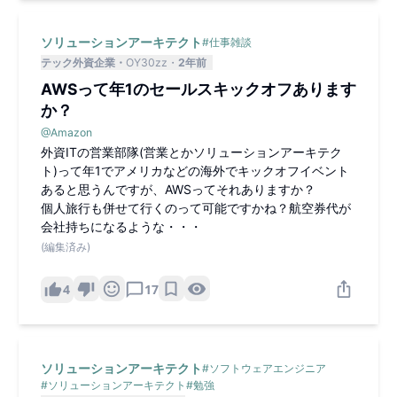
らないという認識なのですが如何でしょうか。
ソリューションアーキテクト
#
仕事雑談
テック外資企業
OY30zz
2年前
AWSって年1のセールスキックオフあります
か？
@
Amazon
外資ITの営業部隊(営業とかソリューションアーキテク
ト)って年1でアメリカなどの海外でキックオフイベント
あると思うんですが、AWSってそれありますか？
個人旅行も併せて行くのって可能ですかね？航空券代が
会社持ちになるような・・・
(編集済み)
4
17
ソリューションアーキテクト
#
ソフトウェアエンジニア
#
ソリューションアーキテクト
#
勉強