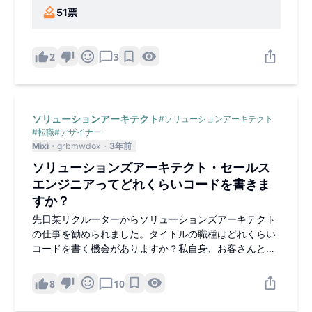
ティです。会社や業界の垣根
51
票
を超えたユーザーとオープン
にコミュニケーションを取れ
るテックラウンジや社員専用
のプライベートサークルを用
2
3
意しました。WorkCircleは社
員同士が率直な意見を提供し
あうことで、企業文化を向上
させ、新たなキャリア情報を
発見する場所です。
ソリューションアーキテクト
#
ソリューションアーキテクト
#
転職
#
デザイナー
Mixi
grbmwdox
3年前
ソリューションズアーキテクト・セールス
エンジニアってどれくらいコードを書きま
すか？
先日某リクルーターからソリューションズアーキテクト
の仕事を勧められました。タイトルの職種はどれくらい
コードを書く機会がありますか？私自身、お客さんとや
り取りすることは好きです。しかしコードを書くことも
好きなのでそれなりにがっつり開発したいのですが実際
8
10
どうなのかなと思い質問させて頂きました。印象として
はプロトタイプ/PoCまでは作るが、それ以外はあまりや