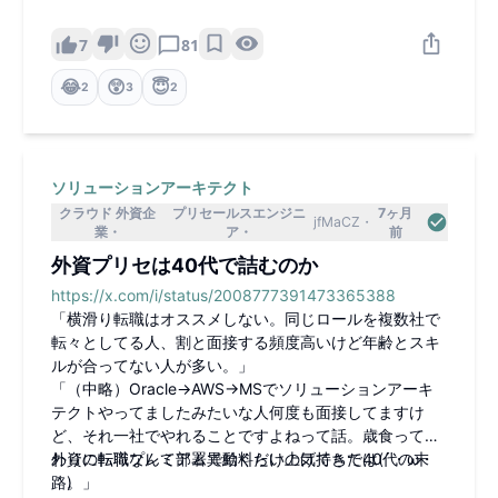
か？この業界でエンジニアって言ったら技術職を指すと
思ってるので誇大広告じゃないかと気になりました。
7
81
😂
😲
😇
2
3
2
ソリューションアーキテクト
クラウド 外資企
プリセールスエンジニ
7ヶ月
jfMaCZ
業
ア
前
外資プリセは40代で詰むのか
https://x.com/i/status/2008777391473365388
「横滑り転職はオススメしない。同じロールを複数社で
転々としてる人、割と面接する頻度高いけど年齢とスキ
ルが合ってない人が多い。」
「（中略）Oracle→AWS→MSでソリューションアーキ
テクトやってましたみたいな人何度も面接してますけ
ど、それ一社でやれることですよねって話。歳食ってる
わりに転職プレミアムで給料だけ上げてきた40代の末
外資の転職なんて部署異動くらいの気持ちでは(´・ω・
路。」
｀)