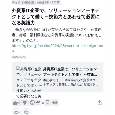
テック 外資企業
e6q8PF
1年前
外資系IT企業で⁠⁠、ソリューションアーキテ
クトとして働く～技術力とあわせて必要に
なる英語力
「働きながら身につけた英語の学習プロセスや、仕事内
容、待遇・福利厚生など外資系の実態についてお伝えし
ます」とのこと。
https://gihyo.jp/article/2024/08/work-at-a-foreign-tec
h
(編集済み)
外資系IT企業で、ソリューション
アーキテクトとして働く ～技術力
とあわせて必要になる英語力 |
本記事では、日本企業から外資系スター
トアップに参加し、働きながら英語を学
gihyo.jp
ぶことで今や外資系ITの人となった私が
経験してきたことをもとに、働きながら
身につけた英語の学習プロセスや、仕事
内容、待遇・福利厚生など外資系の実態
5
4
についてお伝えします。
👏
🤔
4
1