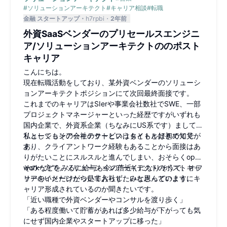
#
ソリューションアーキテクト
#
キャリア相談
#
転職
金融 スタートアップ
h7rpbi
2年前
外資SaaSベンダーのプリセールスエンジニ
ア/ソリューションアーキテクトののポスト
キャリア
こんにちは。
現在転職活動をしており、某外資ベンダーのソリューシ
ョンアーキテクトポジションにて次回最終面接です。
これまでのキャリアはSIerや事業会社数社でSWE、一部
プロジェクトマネージャーといった経歴ですがいずれも
国内企業で、外資系企業（ちなみにUS系です）ましてソ
リューションアーキテクトというタイトルは初めてで
私としてもその会社のサービスはもともと好きで知見が
す。
あり、クライアントワーク経験もあることから面接はあ
りがたいことにスルスルと進んでしまい、おそらくopen
workなどをみるに給与も今の倍近くになりそうで、オフ
その一方で、ソリューションアーキテクトのポストキャ
ァーをいただけたら是非入社したいと思っています。
リアのイメージがついておらず、みなさんどのようにキ
ャリア形成されているのか聞きたいです。
「近い職種で外資ベンダーやコンサルを渡り歩く」
「ある程度働いて貯蓄があれば多少給与が下がっても気
にせず国内企業やスタートアップに移った」