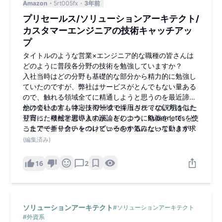
Amazon
5rt005fx
3年前
プリセールス/ソリューションアーキテクト/
カスタマーエンジニアの技術キャッチアッ
プ
タイトルのような営業×エンジニア的な職種の皆さんは
どのように普段各分野の技術を勉強していますか？
入社当時はどの分野も基礎的な部分から精力的に勉強し
ていたのですが、弊社はサービスがとんでもない量ある
ので、触れる領域全てに精通しようと思うのを最近諦め
かけています... ネットワークセキュリティの説明をした
他の会社の方も特定技術領域で採用されてない方は似た
翌日に、機械学習導入の議論をしつつ、Kubernetesを使
り寄ったりだと思いますが、どのように勉強をして、ど
ったアーキテクチャのレビューをするみたいな動きが求
こまでで折り合いをつけているのか気になっています!
められるのでどの分野も中途半端感が否めないです。
(編集済み)
16
2
ソリューションアーキテクト
#
ソリューションアーキテクト
#
外資系