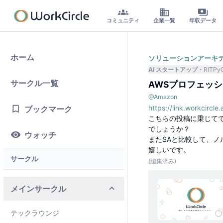
コミュニティ
企業一覧
年収データ
ホーム
ソリューションアーキ
AI スタートアップ
RlTPy
サークル一覧
AWSプロフェッ
@
Amazon
https://link.workcir
ブックマーク
こちらの投稿に乗じて
でしょうか？
ウォッチ
またSAと比較して、
嬉しいです。
サークル
(編集済み)
メインサークル
テックラウンジ