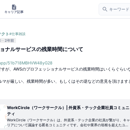
キャリア記事
テクト
#
仕事雑談
O
2年前
ショナルサービスの残業時間について
cle.app/51b718MBHVW48yG28
ですが、AWSのプロフェッショナルサービスの残業時間はいくらぐらい
ノルマが厳しい、残業時間が多い、もしくはその逆などの意見を頂けます
WorkCircle（ワークサークル）| 外資系・テック企業社員コミュニ
ティ
WorkCircle（ワークサークル）は、外資系・テック企業の社員が繋がり、キャ
リアについて議論する匿名コミュニティです。会社や業界の垣根を超えたユー
ザーとオープンにコミュニケーションを取れるテックラウンジや社員専用のプ