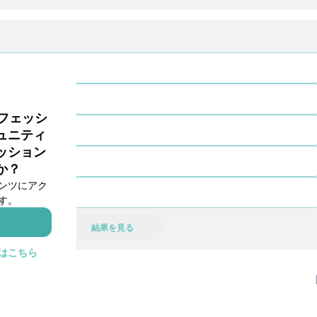
ライベートサークルを用意しました。WorkCircleは社員同士が率直な意見を提
供しあうことで、企業文化を向上させ、新たなキャリア情報を発見する場所で
す。
ロフェッシ
ュニティ
ッション
か？
ンツにアク
す。
結果を見る
はこちら
2
1