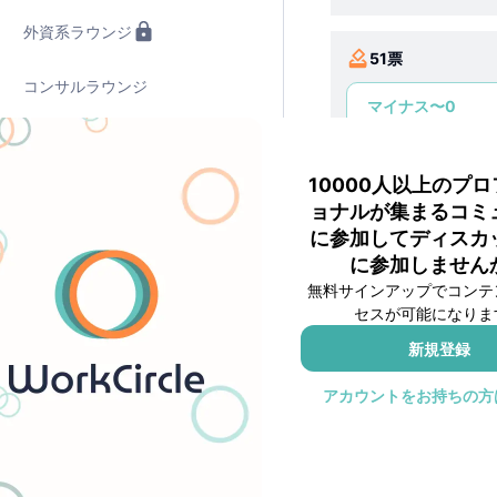
外資系ラウンジ
51
票
コンサルラウンジ
マイナス〜0
SIラウンジ
0〜20
10000人以上のプ
TCラウンジ(8・9月)👑
20〜40
ョナルが集まるコミ
に参加してディスカ
SIプライベートラウンジ
40〜60
に参加しません
無料サインアップでコンテ
60〜
セスが可能になりま
職種サークル
新規登録
ソフトウェアエンジニア
アカウントをお持ちの方
2
3
営業
コメント一覧