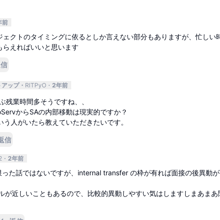
年前
ジェクトのタイミングに依るとしか言えない部分もありますが、忙しい
もらえればいいと思います
返信
トアップ
RlTPyO
2年前
いぶ残業時間多そうですね、、
oServからSAの内部移動は現実的ですか？
いう人がいたら教えていただきたいです。
返信
2
2年前
 に限った話ではないですが、internal transfer の枠が有れば面接の後異動
ルが近しいこともあるので、比較的異動しやすい気はしますしまあまあ