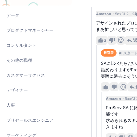
ソリューションアーキテクト
Amazon
5axCL2
2
データ
アサインされたプロ
まあ忙しいと思って
プロダクトマネージャー
3
コンサルタント
AI スター
投稿者
その他の職種
SAに比べたらだ
話変わりますがPr
カスタマーサクセス
実際に過去にそう
デザイナー
Amazon
5axCL
人事
ProServ SA
能です
プリセールスエンジニア
求められるスキ
きますね
マーケティング