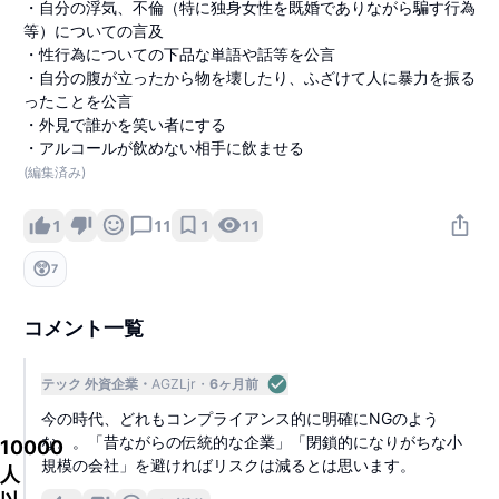
・自分の浮気、不倫（特に独身女性を既婚でありながら騙す行為
等）についての言及
・性行為についての下品な単語や話等を公言
・自分の腹が立ったから物を壊したり、ふざけて人に暴力を振る
ったことを公言
・外見で誰かを笑い者にする
・アルコールが飲めない相手に飲ませる
(編集済み)
1
11
1
11
😲
7
コメント一覧
テック 外資企業
AGZLjr
6ヶ月前
今の時代、どれもコンプライアンス的に明確にNGのよう
な。。「昔ながらの伝統的な企業」「閉鎖的になりがちな小
10000
規模の会社」を避ければリスクは減るとは思います。
人