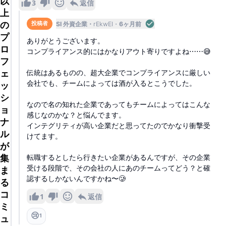
以
3
返信
上
の
SI 外資企業
rEkwEI
6ヶ月前
投稿者
プ
ありがとうございます。
ロ
コンプライアンス的にはかなりアウト寄りですよね⋯⋯😅
フ
ェ
伝統はあるものの、超大企業でコンプライアンスに厳しい
会社でも、チームによっては酒が入るとこうでした。
ッ
シ
なので名の知れた企業であってもチームによってはこんな
ョ
感じなのかな？と悩んでます。
ナ
インテグリティが高い企業だと思ってたのでかなり衝撃受
ル
けてます。
が
集
転職するとしたら行きたい企業があるんですが、その企業
受ける段階で、その会社の人にあのチームってどう？と確
ま
認するしかないんですかね〜🥲
る
コ
1
返信
ミ
😢
1
ュ