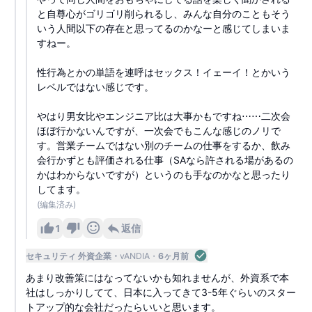
と自尊心がゴリゴリ削られるし、みんな自分のこともそう
いう人間以下の存在と思ってるのかなーと感じてしまいま
すねー。
性行為とかの単語を連呼はセックス！イェーイ！とかいう
レベルではない感じです。
やはり男女比やエンジニア比は大事かもですね⋯⋯二次会
ほぼ行かないんですが、一次会でもこんな感じのノリで
す。営業チームではない別のチームの仕事をするか、飲み
会行かずとも評価される仕事（SAなら許される場があるの
かはわからないですが）というのも手なのかなと思ったり
してます。
(編集済み)
1
返信
セキュリティ 外資企業
vANDIA
6ヶ月前
あまり改善策にはなってないかも知れませんが、外資系で本
社はしっかりしてて、日本に入ってきて3-5年ぐらいのスター
トアップ的な会社だったらいいと思います。