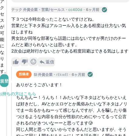
ア
ク
テック 外資企業
営業/セールス
cc400d
6ヶ月前
セ
下３つは今時出会ったことないですけどね。
ス
営業だと下ネタ系はアルコール入るとある程度は仕方ない気
が
はしますね
可
男女比が同等な部署なら話題には出ないですが男だけのチー
能
ムだと避けられないとは思います。
に
2次会は絶対行かないとかである程度回避はできる気はします
な
り
返信
ま
す。
SI 外資企業
rEkwEI
6ヶ月前
投稿者
規登録
ありがとうございます！
お持ちの方はこちら
ちんちんー！うんち！！みたいな下ネタはどちらかといえ
ば好きだし、AVとかエロゲとか風俗みたいな下ネタはノリ
でまー出るかもねーって感じなんですが、人を騙したり傷
つけるような内容を自分が性欲のためにやってるって公言
されるのがきついなーーと思ってます🥲
同じ人間と思ってないからできるんだと思いますが、そう
やって同じ人間をおもちゃにしてる話を楽しく聞かされる