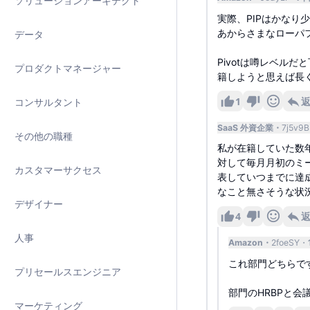
ソリューションアーキテクト
実際、PIPはかなり
あからさまなローパ
データ
Pivotは噂レベル
プロダクトマネージャー
籍しようと思えば長
1
コンサルタント
SaaS 外資企業
7j5v9B
その他の職種
私が在籍していた数年前
対して毎月月初のミー
カスタマーサクセス
表していつまでに達
なこと無さそうな状
デザイナー
4
人事
Amazon
2foeSY
これ部門どちらで
プリセールスエンジニア
部門のHRBPと会
マーケティング