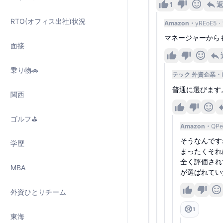
1
RTO(オフィス出社)状況
Amazon
yREoE5
マネージャーから
面接
乗り物🚗
テック 外資企業
普通に選びます
関西
ゴルフ⛳️
Amazon
QPe
そうなんです
学歴
まったくそれ
全く評価され
MBA
が選ばれてい
外資ひとりチーム
😢
1
東海