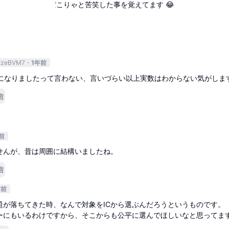
答してて、ダメだこりゃと苦笑した事を覚えてます 😂
返信
zeBVM7
1年前
IPになりましたって言わない、言いづらい以上実数はわからない気がしま
信
前
せんが、昔は周囲に結構いましたね。
信
年前
題が落ちてきた時、なんで対象をICから選ぶんだろうというものです。
ーにもいるわけですから、そこからも公平に選んでほしいなと思ってま