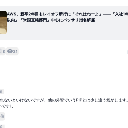
AWS、新卒2年目もレイオフ断行に「それはねーよ」――『入社1
以内』『米国直轄部門』中心にバッサリ指名解雇
8
21
前
入れないといけないですが、他の外資でいうPIPとは少し違う気がします
いですし
返信
前