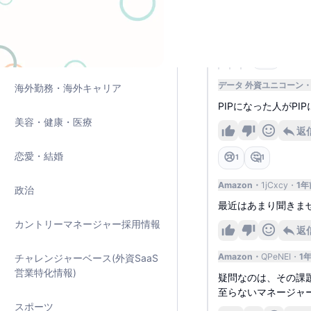
ース！」と回
裏話🤫
証明済み年収物語
😂
8
データ 外資ユニコーン
海外勤務・海外キャリア
PIPになった人がP
美容・健康・医療
返
恋愛・結婚
😢
🤔
1
1
Amazon
1jCxcy
1年
政治
最近はあまり聞きま
カントリーマネージャー採用情報
返
Amazon
QPeNEI
1
チャレンジャーベース(外資SaaS
営業特化情報)
疑問なのは、その課
至らないマネージャ
スポーツ