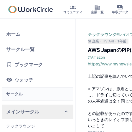
コミュニティ
企業一覧
年収データ
ホーム
テックラウンジ
#
レイオ
SI 企業
HVIARI
1年前
サークル一覧
AWS JapanのP
@
Amazon
https://www.mynewsja
ブックマーク
上記の記事を読んでい
ウォッチ
> アマゾンは、原則と
サークル
し、ドライに切ってい
の人事処遇は全く同じ
メインサークル
との記載があったので
いっときのレイオフ祭り
いまして
テックラウンジ