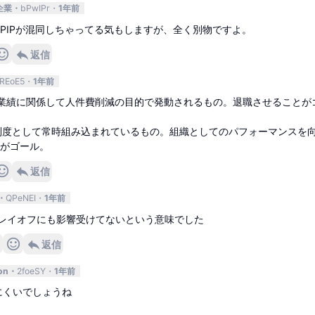
企業
bPwIPr
1年前
PIPが混同しちゃってる気もしますが、全く別物ですよ。
返信
REoE5
1年前
業績に関係して人件費削減の目的で発動されるもの。退職させることが
事制度として常時組み込まれているもの。組織としてのパフォーマンスを
がゴール。
返信
QPeNEI
1年前
もレイオフにも影響受けてないという意味でした
返信
on
2foeSY
1年前
にくいでしょうね