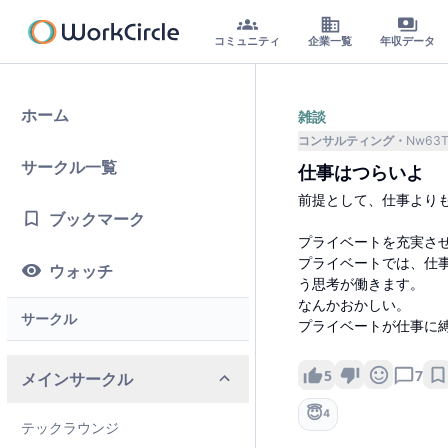
コミュニティ
企業一覧
年収データ
ホーム
雑談
コンサルティング
Nw63T
サークル一覧
仕事はつらいよ
前提として、仕事より
ブックマーク
プライベートを充実さ
プライベートでは、仕事
ウォッチ
う思考が働きます。
なんかおかしい。
サークル
プライベートが仕事に
5
7
メインサークル
😇
4
テックラウンジ