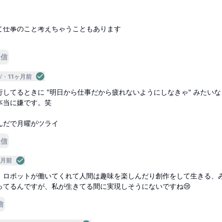
V5
11ヶ月前
先です
て仕事のこと考えちゃうこともあります
返信
V
11ヶ月前
してるときに "明日から仕事だから疲れないようにしなきゃ" みたいな
本当に嫌です。笑
んだで月曜がツライ
返信
ヶ月前
、ロボットが働いてくれて人間は趣味を楽しんだり創作をして生きる、
ってるんですが、私が生きてる間に実現しそうにないですね😢
信