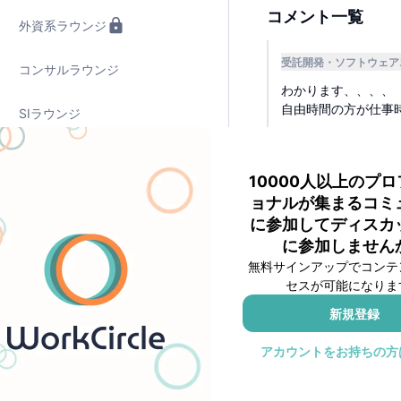
コメント一覧
外資系ラウンジ
受託開発
ソフトウェア
コンサルラウンジ
わかります、、、、
自由時間の方が仕事
SIラウンジ
1
TCラウンジ(8・9月)👑
Amazon
lBFUrm
1
10000人以上のプ
SIプライベートラウンジ
ョナルが集まるコミ
ジェフベゾス「ワー
に参加してディスカ
2
に参加しません
無料サインアップでコンテ
職種サークル
😇
1
セスが可能になりま
コンサルテ
投稿者
ソフトウェアエンジニア
新規登録
w
アカウントをお持ちの方
営業