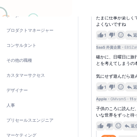
ソリューションアーキテクト
テック 外資企業
hbLT
私もプライベート優
データ
たまに仕事が楽しく
よくないですね
プロダクトマネージャー
1
コンサルタント
SaaS 外資企業
E8SZa
確かに、日曜日に旅行
その他の職種
とを考えてしまうの
カスタマーサクセス
気にせず遊んだら遊
1
デザイナー
Apple
GMvsm5
11
人事
子供のころに読んだ
いな世界をずっと待
プリセールスエンジニア
返
マーケティング