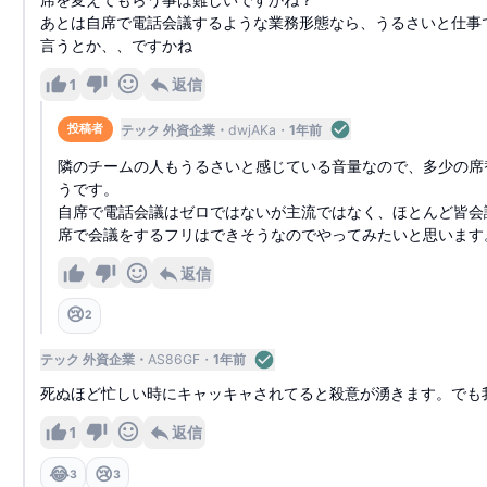
あとは自席で電話会議するような業務形態なら、うるさいと仕事
言うとか、、ですかね
1
返信
テック 外資企業
dwjAKa
1年前
投稿者
隣のチームの人もうるさいと感じている音量なので、多少の席
うです。
自席で電話会議はゼロではないが主流ではなく、ほとんど皆会
席で会議をするフリはできそうなのでやってみたいと思います
返信
😢
2
テック 外資企業
AS86GF
1年前
死ぬほど忙しい時にキャッキャされてると殺意が湧きます。でも
1
返信
😂
😢
3
3