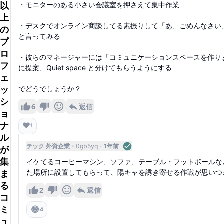
以
・モニターのある小さい会議室を押さえて集中作業
上
・デスクでオンライン商談してる素振りして「あ、ごめんなさい
の
と言ってみる
プ
ロ
・彼らのマネージャーには「コミュニケーションスペースを作り
フ
に提案、Quiet space と分けてもらうようにする
ェ
ッ
でどうでしょうか？
シ
6
返信
ョ
ナ
❤️
1
ル
テック 外資企業
0gb5yq
1年前
が
集
イケてるコーヒーマシン、ソファ、テーブル・フットボールな
ま
た場所に設置してもらって、陽キャを誘き寄せる作戦が思いつ
る
2
返信
コ
ミ
😂
4
ュ