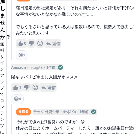
加
し
曜日指定の出社規定があり、それを満たさないと評価が下げら
な事情がないとなかなか難しいのです。。
ま
せ
でもうるさいと思っている人は複数いるので、複数人で協力し
ん
みたいと思います
か？
3
返信
無
料
😢
1
サ
イ
Amazon
hkogA3
1年前
ン
ア
陽キャパリピ軍団に入団がオススメ
ッ
1
返信
プ
で
😂
6
コ
ン
テック 外資企業
dwjAKa
1年前
投稿者
テ
ン
それができれば1番良いのですが…😂
ツ
休みの日によくホームパーティーしたり、誰かのお誕生日付近
に