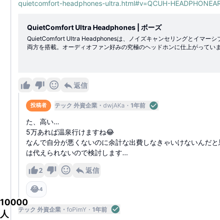
quietcomfort-headphones-ultra.html#v=QCUH-HEADPHON
ペースで作業することもできますが、ラップト
を使う方が作業効率が良いため、デスクで仕事
くならないヘッドフォンを探すしかないでしょ
QuietComfort Ultra Headphones | ボーズ
があればアドバイスください。
QuietComfort Ultra Headphonesは、ノイズキャンセリングと
両方を搭載。オーディオファン好みの究極のヘッドホンに仕上がってい
返信
テック 外資企業
dwjAKa
1年前
投稿者
た、高い…
5万あれば温泉行けますね😂
なんで自分が悪くないのに余計な出費しなきゃいけないんだと
は代えられないので検討します…
2
返信
😂
4
10000
テック 外資企業
foPimY
1年前
人