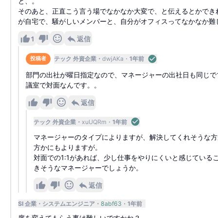
と、。
そのあと、正直こう言う場でなかなか大変で、と伝えるとかでき
が自宅で、騒がしいメンバーと、自分がオフィスってなかなか難
1
返信
テック 外資企業
dwjAKa
1年前
投稿者
部門の出社が曜日指定なので、マネージャーの出社日も同じでマ
議室で対面なんです。。
返信
テック 外資企業
xuUQRm
1年前
マネージャーのタイプによりますが、解決してくれそうな方
方かにもよりますが。
対面での1:1があれば、少し仕事をやりにくいと感じている
きそうなマネージャーでしょうか。
返信
SI 企業
システムエンジニア
8abf63
1年前
席を変えてもらう事は難しいですかね？