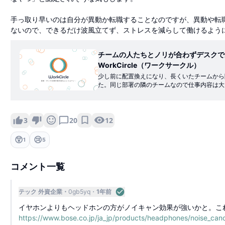
手っ取り早いのは自分が異動か転職することなのですが、異動や転
ないので、できるだけ波風立てず、ストレスを減らして働けるよう
チームの人たちとノリが合わずデスクで集
WorkCircle（ワークサークル）
少し前に配置換えになり、長くいたチームから
た。同じ部署の隣のチームなので仕事内容は大
しいチームのノリが合わず集中しづらいです。
でも39歳、1番年上は50代前半とベテランば
ともありますが雑談の長さや声量に節度があり
互い敬語を使う距離感で、とても仕事がしやす
12
3
20
9歳〜40歳と前のチームより年齢層が若く、私
の性格はパリピ、陽キャが多く、仲良しでにぎ
😲
😢
1
5
いタメ口で話しています。デスクで私が集中し
で雑談されることもあり、とても集中しづらい
あるし打ち合わせで離席することもあるので、
コメント一覧
けではないですが、明らかに前のチームより雑
大きいのです。これはおそらく年齢よりはその
のと思われます。私はどちらかといえば陰キャ
テック 外資企業
0gb5yq
1年前
った時もそんなにテンションは高くなかったし
た。今のチームの環境は、正直なところ集中力
イヤホンよりもヘッドホンの方がノイキャン効果が強いかと。こ
ます。ヘッドフォンやイヤフォンをずっとつけ
https://www.bose.co.jp/ja_jp/products/headphones/noise_can
ので作業中にあまり長時間はつけたくありませ