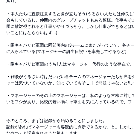
あり、
・本人たちに直接注意すると角が立ちそう(うるさい人たちは仲良
会もしているし、仲間内のグループチャットもある模様。仕事もそ
団に敵対視されると仕事がやりづらそう。しかし仕事ができるとは
いことにはならないはず…)
・陽キャパリピ軍団は同部署内の3チームにまたがっていて、各チ
に入られている(マネージャーの誕生日祝いを率先してやるなど)
・陽キャパリピ軍団のうち1人はマネージャー代行のような存在で
・雑談がうるさい時はだいだい各チームのマネージャーたちが席を
ャーは気づいていないか、知っていてもそこまで問題じゃないと思
・マネージャーのその上のマネージャーは、私のような古株に対し
いるフシがあり、比較的若い陽キャ軍団を気に入っているので、フ
今のところ、まずは記録から始めることにしました。
記録があればマネージャーも客観的に判断できるかな、と。しかし
なやつ」と認定されそうな気もします。