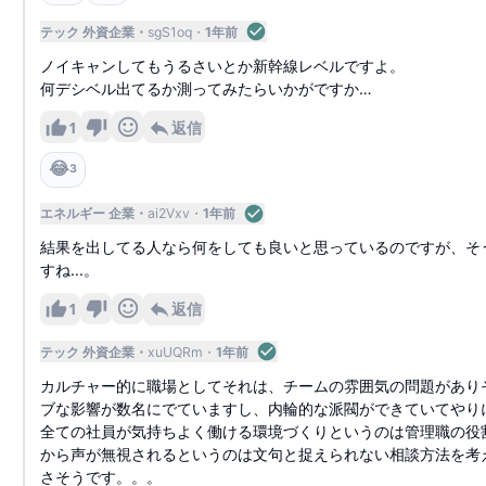
テック 外資企業
sgS1oq
1年前
ノイキャンしてもうるさいとか新幹線レベルですよ。
何デシベル出てるか測ってみたらいかがですか…
1
返信
😂
3
エネルギー 企業
ai2Vxv
1年前
結果を出してる人なら何をしても良いと思っているのですが、そ
すね...。
1
返信
テック 外資企業
xuUQRm
1年前
カルチャー的に職場としてそれは、チームの雰囲気の問題があり
ブな影響が数名にでていますし、内輪的な派閥ができていてやり
全ての社員が気持ちよく働ける環境づくりというのは管理職の役
から声が無視されるというのは文句と捉えられない相談方法を考
さそうです。。。