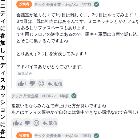
テック 外資企業
dwjAKa
1年前
投稿者
ニ
テ
会議室が足りなくて1つ目は難しく、、2つ目はやってみます！
ィ
3つ目は、既に社内にはあるんです、ミニキッチンとかカフェ
に
もあるしソファスペースもあります。
でも同じフロアの逆側にあるので、陽キャ軍団は自席で話し込
参
とそこに集まるんですよね…
加
し
とりあえず2つ目を実践してみます！
て
デ
アドバイスありがとうございます。
ィ
(編集済み)
ス
1
返信
カ
ッ
テック 外資企業
yFORxv
1年前
シ
複数いるならみんなで声上げた方が良いですよね
ョ
あとはオフィス賑やかで自分には集中できない環境なので在宅し
ン
2
返信
に
参
テック 外資企業
dwjAKa
1年前
投稿者