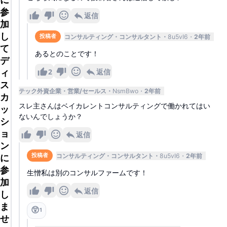
参
返信
加
し
コンサルティング
コンサルタント
8u5vI6
2年前
投稿者
て
あるとのことです！
デ
2
返信
ィ
ス
テック外資企業
営業/セールス
NsmBwo
2年前
カ
スレ主さんはベイカレントコンサルティングで働かれてはい
ッ
ないんでしょうか？
シ
ョ
返信
ン
コンサルティング
コンサルタント
8u5vI6
2年前
投稿者
に
参
生憎私は別のコンサルファームです！
加
返信
し
ま
😲
1
せ