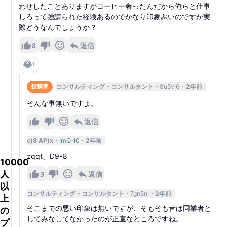
わせしたことありますがコーヒー奢ったんだから俺らと仕事
しろって強請られた経験あるのでかなり印象悪いのですが実
際どうなんでしょうか？
8
返信
😂
1
コンサルティング
コンサルタント
8u5vI6
2年前
投稿者
そんな事無いですよ。
返信
c)8 AP)x
ImQ_l0
2年前
zqqt、D9*8
10000
人
3
返信
以
コンサルティング
コンサルタント
7gn5nI
2年前
上
そこまでの悪い印象は無いですが、そもそも昔は同業者と
の
してみなしてなかったのが正直なところですね。
プ