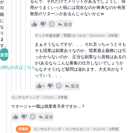
るんで、それだけでメリットがあるでしょうし、採
が
用がうまくいった暁には現在なのか将来なのか有形
可
無形のリターンがあるんじゃないかとw
能
に
返信
な
り
テック外資企業
営業/セールス
NsmBwo
2年前
ま
まぁそうなんですが、、、それ言っちゃうとそも
す。
そも現業は副業ありなのか、競業避止義務には引
規登録
っかからないのか、正当な副業なら資格はあるの
か(あるならこんな募集の仕方しないでしょうか
お持ちの方はこちら
らなさそう)など疑問は溢れます。大丈夫かな？
っていう、、、
1
返信
コンサルティング
V0dtlc
2年前
マネージャー職は残業青天井ですか…？
返信
コンサルティング
コンサルタント
8u5vI6
2年前
投稿者