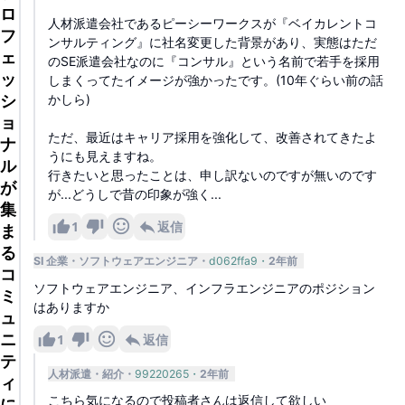
ロ
人材派遣会社であるピーシーワークスが『ベイカレントコ
フ
ンサルティング』に社名変更した背景があり、実態はただ
ェ
のSE派遣会社なのに『コンサル』という名前で若手を採用
ッ
しまくってたイメージが強かったです。(10年ぐらい前の話
シ
かしら)
ョ
ただ、最近はキャリア採用を強化して、改善されてきたよ
ナ
うにも見えますね。
ル
行きたいと思ったことは、申し訳ないのですが無いのです
が
が...どうしで昔の印象が強く...
集
1
返信
ま
る
SI 企業
ソフトウェアエンジニア
d062ffa9
2年前
コ
ソフトウェアエンジニア、インフラエンジニアのポジション
ミ
はありますか
ュ
ニ
1
返信
テ
人材派遣・紹介
99220265
2年前
ィ
こちら気になるので投稿者さんは返信して欲しい
に