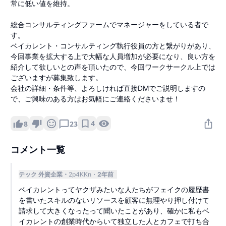
常に低い値を維持。
総合コンサルティングファームでマネージャーをしている者で
す。
ベイカレント・コンサルティング執行役員の方と繋がりがあり、
今回事業を拡大する上で大幅な人員増加が必要になり、良い方を
紹介して欲しいとの声を頂いたので、今回ワークサークル上では
ございますが募集致します。
会社の詳細・条件等、よろしければ直接DMでご説明しますの
で、ご興味のある方はお気軽にご連絡くださいませ！
4
8
23
コメント一覧
テック 外資企業
2p4KKn
2年前
ベイカレントってヤクザみたいな人たちがフェイクの履歴書
を書いたスキルのないリソースを顧客に無理やり押し付けて
請求して大きくなったって聞いたことがあり、確かに私もベ
イカレントの創業時代からいて独立した人とカフェで打ち合