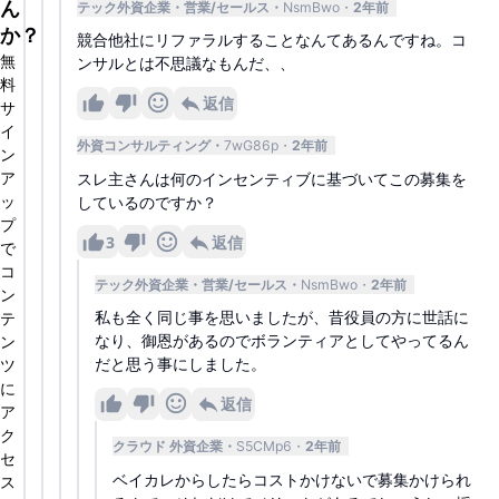
ん
テック外資企業
営業/セールス
NsmBwo
2年前
か？
競合他社にリファラルすることなんてあるんですね。コ
無
ンサルとは不思議なもんだ、、
料
返信
サ
イ
外資コンサルティング
7wG86p
2年前
ン
ア
スレ主さんは何のインセンティブに基づいてこの募集を
ッ
しているのですか？
プ
3
返信
で
コ
テック外資企業
営業/セールス
NsmBwo
2年前
ン
私も全く同じ事を思いましたが、昔役員の方に世話に
テ
なり、御恩があるのでボランティアとしてやってるん
ン
だと思う事にしました。
ツ
に
返信
ア
ク
クラウド 外資企業
S5CMp6
2年前
セ
ベイカレからしたらコストかけないで募集かけられ
ス