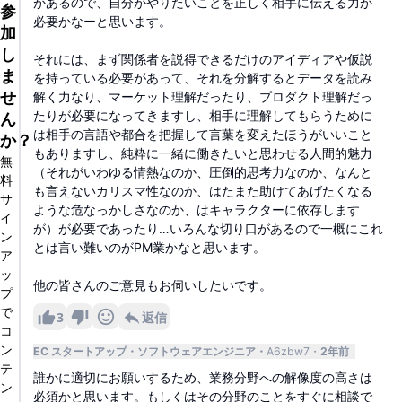
があるので、自分がやりたいことを正しく相手に伝える力が
参
必要かなーと思います。
加
し
それには、まず関係者を説得できるだけのアイディアや仮説
ま
を持っている必要があって、それを分解するとデータを読み
せ
解く力なり、マーケット理解だったり、プロダクト理解だっ
たりが必要になってきますし、相手に理解してもらうために
ん
は相手の言語や都合を把握して言葉を変えたほうがいいこと
か？
もありますし、純粋に一緒に働きたいと思わせる人間的魅力
無
（それがいわゆる情熱なのか、圧倒的思考力なのか、なんと
料
も言えないカリスマ性なのか、はたまた助けてあげたくなる
サ
ような危なっかしさなのか、はキャラクターに依存します
イ
が）が必要であったり…いろんな切り口があるので一概にこれ
ン
とは言い難いのがPM業かなと思います。
ア
ッ
他の皆さんのご意見もお伺いしたいです。
プ
で
3
返信
コ
ン
EC スタートアップ
ソフトウェアエンジニア
A6zbw7
2年前
テ
誰かに適切にお願いするため、業務分野への解像度の高さは
ン
必須かと思います。もしくはその分野のことをすぐに相談で