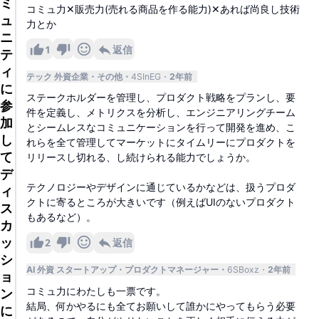
ミ
コミュ力✕販売力(売れる商品を作る能力)✕あれば尚良し技術
ュ
力とか
ニ
1
返信
テ
ィ
テック 外資企業
その他
4SInEG
2年前
に
ステークホルダーを管理し、プロダクト戦略をプランし、要
参
件を定義し、メトリクスを分析し、エンジニアリングチーム
加
とシームレスなコミュニケーションを行って開発を進め、こ
し
れらを全て管理してマーケットにタイムリーにプロダクトを
て
リリースし切れる、し続けられる能力でしょうか。
デ
テクノロジーやデザインに通じているかなどは、扱うプロダ
ィ
クトに寄るところが大きいです（例えばUIのないプロダクト
ス
もあるなど）。
カ
ッ
2
返信
シ
AI 外資 スタートアップ
プロダクトマネージャー
6SBoxz
2年前
ョ
コミュ力にわたしも一票です。
ン
結局、何かやるにも全てお願いして誰かにやってもらう必要
に