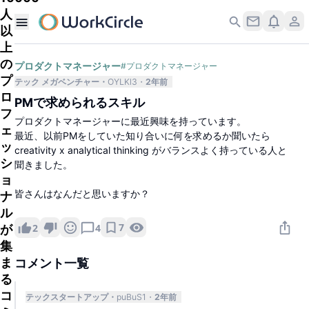
人
以
上
の
プロダクトマネージャー
#
プロダクトマネージャー
プ
テック メガベンチャー
OYLKl3
2年前
ロ
PMで求められるスキル
フ
プロダクトマネージャーに最近興味を持っています。
ェ
最近、以前PMをしていた知り合いに何を求めるか聞いたら
ッ
creativity x analytical thinking がバランスよく持っている人と
シ
聞きました。
ョ
皆さんはなんだと思いますか？
ナ
ル
7
2
4
が
集
ま
コメント一覧
る
コ
テックスタートアップ
puBuS1
2年前