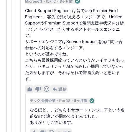
Microsoft
IQxjlC
8ヶ月前
Cloud Support Engineer は昔でいうPremier Field
Engineer 、客先で顔が見えるエンジニアで、Unified
SupportやPremium Supportで展開支援や状況を分析
してアドバイスしたりするポストセールスエンジニ
ア。
サポートエンジニアはService Requestを元に問い合
わせへの対応をするエンジニア。
というのが基本ですね、
こちらも最近採用絞っているというかレイオフもあっ
たり、セキュリティとAIがらみしか採用していなかっ
た気がしますが、それはそれで難易度高いと思いま
す。
返信
テック 外資企業
IYorO8
8ヶ月前
なるほど、、どちらもサポートエンジニアという名
前なので違いが掴めてませんでした。
ありがとうございます。