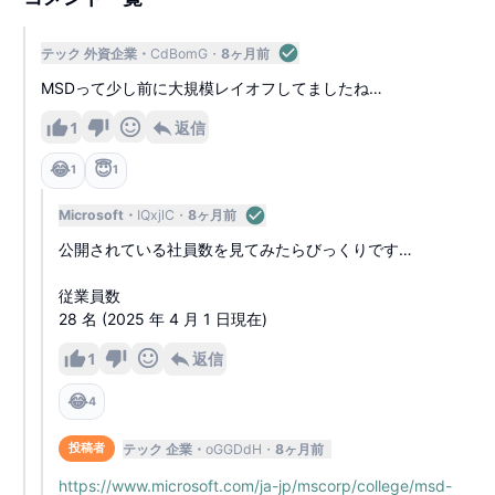
テック 外資企業
CdBomG
8ヶ月前
MSDって少し前に大規模レイオフしてましたね…
1
返信
😂
😇
1
1
Microsoft
IQxjlC
8ヶ月前
公開されている社員数を見てみたらびっくりです…
従業員数
28 名 (2025 年 4 月 1 日現在)
1
返信
😂
4
テック 企業
oGGDdH
8ヶ月前
投稿者
https://www.microsoft.com/ja-jp/mscorp/college/msd-