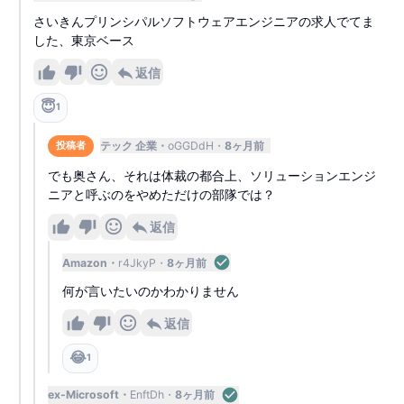
さいきんプリンシパルソフトウェアエンジニアの求人でてま
した、東京ベース
返信
😇
1
テック 企業
oGGDdH
8ヶ月前
投稿者
でも奥さん、それは体裁の都合上、ソリューションエンジ
ニアと呼ぶのをやめただけの部隊では？
返信
Amazon
r4JkyP
8ヶ月前
何が言いたいのかわかりません
返信
😂
1
ex-Microsoft
EnftDh
8ヶ月前