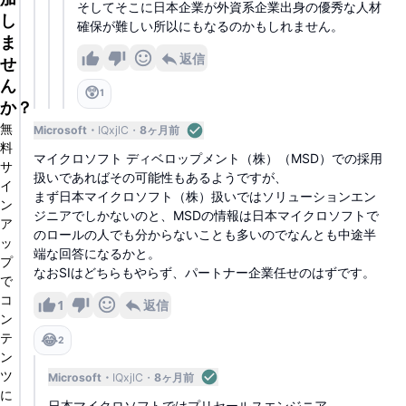
そしてそこに日本企業が外資系企業出身の優秀な人材
し
確保が難しい所以にもなるのかもしれません。
ま
返信
せ
ん
😲
1
か？
無
Microsoft
IQxjlC
8ヶ月前
料
マイクロソフト ディベロップメント（株）（MSD）での採用
サ
扱いであればその可能性もあるようですが、
イ
まず日本マイクロソフト（株）扱いではソリューションエン
ン
ジニアでしかないのと、MSDの情報は日本マイクロソフトで
ア
のロールの人でも分からないことも多いのでなんとも中途半
ッ
端な回答になるかと。
プ
なおSIはどちらもやらず、パートナー企業任せのはずです。
で
コ
1
返信
ン
テ
😂
2
ン
ツ
Microsoft
IQxjlC
8ヶ月前
に
日本マイクロソフトではプリセールスエンジニア