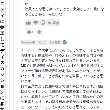
ニ
が、
テ
社員そんな悪く無いですけど、突如として生贄にな
ることがある…みたいな…
ィ
に
返信
参
😂
😢
加
4
1
し
Microsoft
IQxjlC
8ヶ月前
て
チームワーク大事にというのはそうですが、そこから
デ
意味する行動原理や「ゆるふわ」の意味する内容や捉
ィ
え方が日本企業とかなりかけ離れていると思います。
ス
MSでも勤続表彰があったりしますが、5年勤続でトロ
カ
フィーが頂ける勤続表彰があるレベルということが、
ッ
いかに長く働くことが難しいかを象徴しているかと思
シ
います。
ョ
日本企業のように腰を据えて働く事はそれ自体が価値
にはならず、いかに継続して成果を出して生き残れた
ン
かや、成果を出せていてもレイオフ時に残れたかの運
に
の要素もあり、その辺り日本企業からは想像出来ない
参
ところになってしまうのだろうなと思うところです。
加