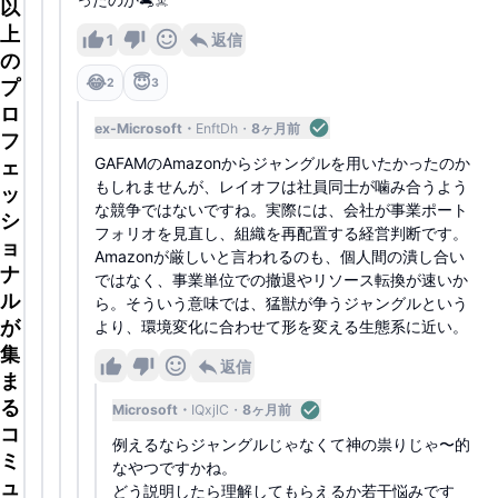
以
上
1
返信
の
😂
😇
プ
2
3
ロ
ex-Microsoft
EnftDh
8ヶ月前
フ
GAFAMのAmazonからジャングルを用いたかったのか
ェ
もしれませんが、レイオフは社員同士が噛み合うよう
ッ
な競争ではないですね。実際には、会社が事業ポート
シ
フォリオを見直し、組織を再配置する経営判断です。
ョ
Amazonが厳しいと言われるのも、個人間の潰し合い
ナ
ではなく、事業単位での撤退やリソース転換が速いか
ル
ら。そういう意味では、猛獣が争うジャングルという
が
より、環境変化に合わせて形を変える生態系に近い。
集
返信
ま
る
Microsoft
IQxjlC
8ヶ月前
コ
例えるならジャングルじゃなくて神の祟りじゃ〜的
ミ
なやつですかね。
ュ
どう説明したら理解してもらえるか若干悩みです