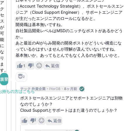
ア
（Account Technology Strategist）、ポストセールスエン
ク
ジニア（Cloud Support Engineer）、サポートエンジニア
セ
が主だったエンジニアのロールになるかと。
ス
開発職は基本無いですね。
が
自社製品開発レベルはMSDのニッチなポストがあるかどう
可
か…
能
あと最近のAIがらみ開発の開発ポストがどういい構造にな
に
っているかはすいませんが理解が及んでいないですね。
な
基本無いか、あってもとんでもなく入るのが難しいかと。
り
ま
1
返信
す。
😇
2
規登録
テック 外資企業
IYorO8
8ヶ月前
お持ちの方はこちら
ポストセールスエンジニアとサポートエンジニアは別物
なのでしょうか？
Cloud Supportとサポートはまた違うのでしょうか？
返信