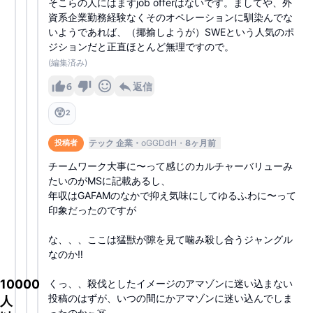
そこらの人にはまずjob offerはないです。ましてや、外
資系企業勤務経験なくそのオペレーションに馴染んでな
いようであれば、（揶揄しようが）SWEという人気のポ
ジションだと正直ほとんど無理ですので。
(編集済み)
6
返信
😲
2
テック 企業
oGGDdH
8ヶ月前
投稿者
チームワーク大事に〜って感じのカルチャーバリューみ
たいのがMSに記載あるし、
年収はGAFAMのなかで抑え気味にしてゆるふわに〜って
印象だったのですが
な、、、ここは猛獣が隙を見て噛み殺し合うジャングル
なのか‼️
10000
くっ、、殺伐としたイメージのアマゾンに迷い込まない
投稿のはずが、いつの間にかアマゾンに迷い込んでしま
人
ったのか🐀☠️