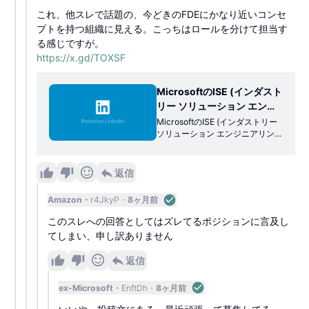
これ、他スレで話題の、今どきのFDEにかなり近いコンセ
プトを持つ組織に見える。こっちはロールを分けて担当す
る感じですが。
https://x.gd/TOXSF
MicrosoftのISE (インダスト
リー ソリューション エンジ
ニアリング) チームは、お客
MicrosoftのISE (インダストリー
ソリューション エンジニアリン
様の開発チームとともにプロ
グ) チームは、お客様の開発チー
ダクション向けの開発を行っ
ムとともにプロダクション向けの
ています。 現在、東京ベー
開発を行っています。 現在、東京
返信
スのSWE、データサイエン
ベースのSWE、データサイエンテ
ィスト、TPMを積極採用中です。
ティスト、TPMを積極採用
Amazon
r4JkyP
8ヶ月前
我こそはという方の応募をお待ち
中です。我こそはという方の
しております。 http://aka.ms/isej
このスレへの回答としてはズレてるポジションに言及し
応募をお待ちしております。
obsjapan
てしまい、申し訳ありません
http://aka.ms/isejobsjapan
| Naoki (Neo) SATO
返信
ex-Microsoft
EnftDh
8ヶ月前