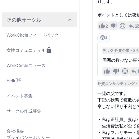
ります。
ポイントとしては夜
その他サークル
2
WorkCircleフィードバック
😲
8
女性コミュニティ👩
テック 外資企業
8P7
周囲の数少ない事
WorkCircleニュース
Hello👋
外資コンサルティング
一児の父です。
イベント募集
下記の状態で複数の
棄しない限り不利と
サークル作成募集
・私は正社員、妻は
・生活費は私が全て
会社概要
・私はフルリモート
プライバシーポリシー
・家事は折半だが、