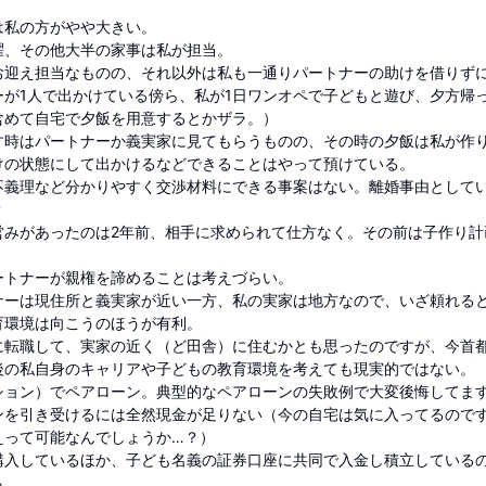
は私の方がやや大きい。
濯、その他大半の家事は私が担当。
お迎え担当なものの、それ以外は私も一通りパートナーの助けを借りず
ーが1人で出かけている傍ら、私が1日ワンオペで子どもと遊び、夕方帰
含めて自宅で夕飯を用意するとかザラ。）
す時はパートナーか義実家に見てもらうものの、その時の夕飯は私が作
けの状態にして出かけるなどできることはやって預けている。
不義理など分かりやすく交渉材料にできる事案はない。離婚事由として
？
営みがあったのは2年前、相手に求められて仕方なく。その前は子作り計
ートナーが親権を諦めることは考えづらい。
ナーは現住所と義実家が近い一方、私の実家は地方なので、いざ頼れる
育環境は向こうのほうが有利。
に転職して、実家の近く（ど田舎）に住むかとも思ったのですが、今首
後の私自身のキャリアや子どもの教育環境を考えても現実的ではない。
ション）でペアローン。典型的なペアローンの失敗例で大変後悔してま
ンを引き受けるには全然現金が足りない（今の自宅は気に入ってるので
えって可能なんでしょうか…？）
購入しているほか、子ども名義の証券口座に共同で入金し積立している
も。