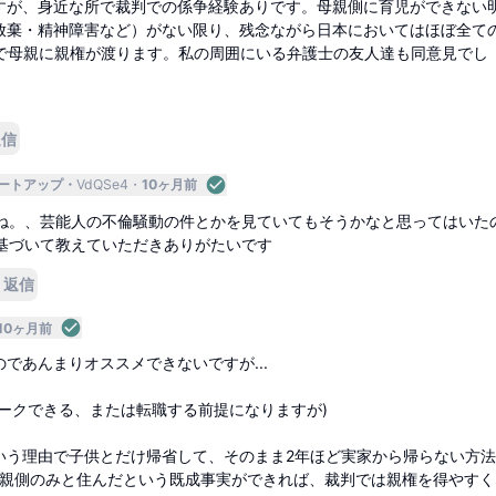
すが、身近な所で裁判での係争経験ありです。母親側に育児ができない
放棄・精神障害など）がない限り、残念ながら日本においてはほぼ全て
）で母親に親権が渡ります。私の周囲にいる弁護士の友人達も同意見でし
返信
タートアップ
VdQSe4
10ヶ月前
ね。、芸能人の不倫騒動の件とかを見ていてもそうかなと思ってはいた
基づいて教えていただきありがたいです
返信
10ヶ月前
であんまりオススメできないですが...
ワークできる、または転職する前提になりますが)
いう理由で子供とだけ帰省して、そのまま2年ほど実家から帰らない方
父親側のみと住んだという既成事実ができれば、裁判では親権を得やすく