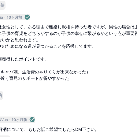
返信
ua
10ヶ月前
は女性として、ある理由で離婚し親権を持った者ですが、男性の場合は
に子供の育児をどちらがするのが子供の幸せに繋がるかという点が重要
ないかと思われます。
せのためになる道が見つかることを応援してます。
権獲得したポイントです。
（元キャバ嬢、生活費のやりくりが出来なかった）
が近く育児のサポートが得やすかった
信
XVua
10ヶ月前
解消について、もしお話ご希望でしたらDM下さい。