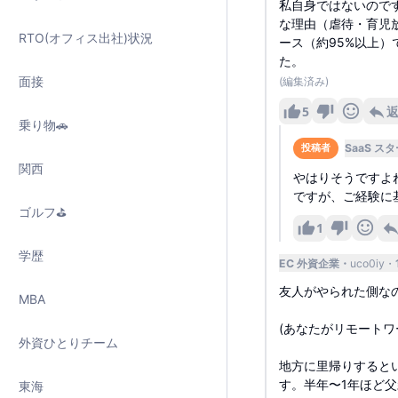
私自身ではないので
な理由（虐待・育児
RTO(オフィス出社)状況
ース（約95%以上
た。
面接
(編集済み)
5
乗り物🚗
SaaS ス
投稿者
関西
やはりそうですよ
ですが、ご経験に
ゴルフ⛳️
1
学歴
EC 外資企業
uco0iy
友人がやられた側なの
MBA
(あなたがリモート
外資ひとりチーム
地方に里帰りすると
す。半年〜1年ほど
東海