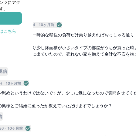
ンツにアク
す。
返信
タートアップ
VdQSe4
10ヶ月前
はこちら
、感情的な部分と一時的な移住の負荷だけ乗り越えればおっしゃる通り
ションの、うちより少し床面積が小さいタイプの部屋がうちが買った時
プラットフォームに出ていたので、売れない家を抱えて余計な不安を抱
そうです笑
返信
H
10ヶ月前
や慰めというわけではないですが、少しに気になったので質問させてく
の奥様とご結婚に至ったか教えていただけますでしょうか？
信
G6
10ヶ月前