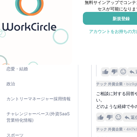
ます。
無料サインアップでコンテ
裏話🤫
セスが可能になりま
1
新規登録
証明済み年収物語
SaaS ス
投稿者
アカウントをお持ちの方
家に関しては愛着
海外勤務・海外キャリア
すね。
ちょうど同じマン
美容・健康・医療
り高い価格で緑の
ることにはならな
恋愛・結婚
政治
テック 外資企業
biz9g
ご相談に対する回答
カントリーマネージャー採用情報
い。
どのような経緯で今
チャレンジャーベース(外資SaaS
返
営業特化情報)
テック 外資企業
4H7k
スポーツ