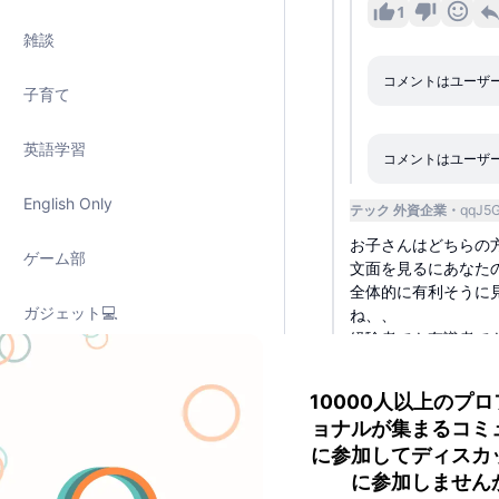
1
雑談
コメントはユーザ
子育て
英語学習
コメントはユーザ
English Only
テック 外資企業
qqJ5
お子さんはどちらの
ゲーム部
文面を見るにあなた
全体的に有利そうに
ガジェット💻
ね、、
経験者でも有識者で
ニューロダイバーシティ
返
10000人以上のプ
グルメ・レシピ🍣
テック 外資企業
営業/
ョナルが集まるコミ
に参加してディスカ
大変ですね…ちなみ
注目のニュース
に参加しません
市境感だと値上がり