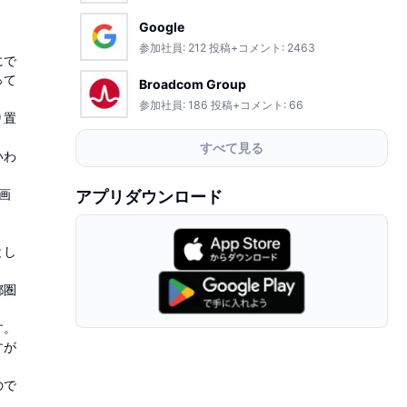
Google
参加社員:
212
投稿+コメント:
2463
にで
って
Broadcom Group
参加社員:
186
投稿+コメント:
66
り置
すべて見る
いわ
画
アプリダウンロード
とし
都圏
す。
すが
ので