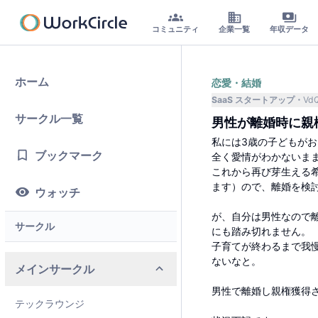
コミュニティ
企業一覧
年収データ
ホーム
恋愛・結婚
SaaS スタートアップ
Vd
サークル一覧
男性が離婚時に親
私には3歳の子どもが
ブックマーク
全く愛情がわかないま
これから再び芽生える
ます）ので、離婚を検
ウォッチ
が、自分は男性なので
サークル
にも踏み切れません。
子育てが終わるまで我
ないなと。
メインサークル
男性で離婚し親権獲得
テックラウンジ