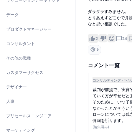
ソリューションアーキテクト
ダラダラすみません。
データ
とりあえずどこかで弁
なと思い相談でした。
プロダクトマネージャー
2
24
コンサルタント
😢
19
その他の職種
コメント一覧
カスタマーサクセス
コンサルティング
fkN
デザイナー
裁判が前提で、実質
ていく方が幸せだと
人事
そのために、いつ子
なかったとかそうい
ローンについては残
プリセールスエンジニア
健闘を祈ります。
(編集済み)
マーケティング