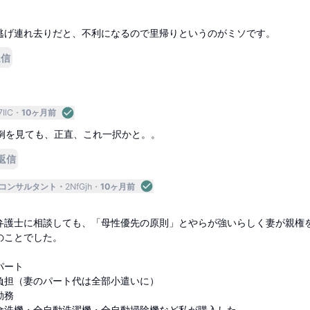
逃げ連れ去りだと、不利になるので里帰りというのがミソです。
返信
IlC
10ヶ月前
例を見ても、正直、これ一択かと。。
返信
コンサルタント
2NfGjh
10ヶ月前
弁護士に相談しても、「母性優先の原則」とやらが強いらしく妻が親権
のことでした。
パート
負担（妻のパート代は全部小遣いに）
勤務
食洗機・全自動洗濯機・全自動掃除機など私が購入した