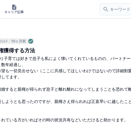
キャリア記事
QSe4
10ヶ月前
権獲得する方法
おり子育ては好きで息子も私によく懐いてくれているものの、パートナー
ま数年経過し、
希望も一切見出せない（ここに共感してほしいわけではないので詳細割
討してます。
離婚すると親権が得られず息子と離れ離れになってしまうことを恐れて
慢しようとも思ったのですが、親権さえ得られれば正直早いに越したこ
されている方がいればその時の状況共有などいただけると助かります。