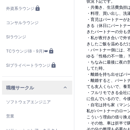
状況下記です。
・共働き、生活費負担
外資系ラウンジ
・料理、買い出し、洗
・育児はパートナーが
コンサルラウンジ
きる（休日にパートナ
きたパートナーの分も
SIラウンジ
・私が夜付き合いで外
きしたご飯を温めるだ
・パートナー側には、
TCラウンジ(8・9月)👑
ゆる「性格の不一致」
・ちなみに最後に夜の
SIプライベートラウンジ
してた時。
・離婚を持ち出せばパ
・離婚すると、パート
ても友人くらいで、養
職種サークル
・フルリモできる会社
に住んでいるので、今
ソフトウェアエンジニア
・自宅は持ち家（マン
私がパートナーのロー
営業
こういう理由の借り換
・その他、車は折半で
その分の整理も必要か