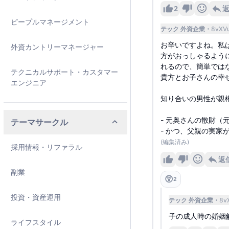
2
ピープルマネージメント
テック 外資企業
8vXV
お辛いですよね。私
外資カントリーマネージャー
方がおっしゃるよう
れるので、簡単では
テクニカルサポート・カスタマー
貴方とお子さんの幸
エンジニア
知り合いの男性が親
- 元奥さんの散財
テーマサークル
- かつ、父親の実家
(編集済み)
採用情報・リファラル
返
副業
😲
2
投資・資産運用
テック 外資企業
8v
子の成人時の婚姻
ライフスタイル