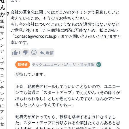
せ
ん
会社の匿名化に関してはどこかのタイミングで見直したいと
か？
考えているため、もう少々お待ちください。
無
もし今の会社についてこのようなものが適切ではないかなど
料
ご意見がありましたら個別に対応は可能なため、私にDMか
サ
「contact@workcircle.jp」までお問い合わせいただけますと
イ
幸いです。
ン
ア
1
返信
ッ
プ
テック ユニコーン
XSnLS1
11ヶ月前
投稿者
で
期待しています。
コ
ン
正直、勤務先アピールしてもいいことないので、ユニコー
テ
ンでも普通に「スタートアップ」でええやん（そのほうが
ン
埋もれられるし）としか思えないんですが、なんかアピー
ツ
ルしたい人もいるんですかね…。
に
ア
勤務先が変わってから、投稿を躊躇するようになりまし
ク
た。スタートアップに分類される企業はたくさんあると思
セ
いますが、６社しかないところに分類されてしまうと、な