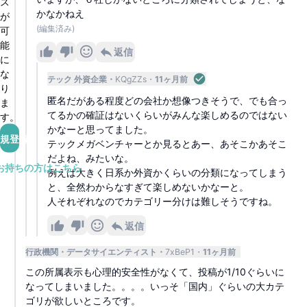
ス
かなかねえ
が
(編集済み)
可
能
返信
に
な
テック 外資企業
KQgZZs
11ヶ月前
り
匿名だがある程度どの会社か想像つきそうで、でも合っ
ま
てるかの確証はないくらいがみんな楽しめるのではない
す。
かなーと思ってました。
規登録
テックメガベンチャーとか見るとあー、あそこかあそこ
だよね、みたいな。
お持ちの方はこちら
例えば大きく日系か外資かくらいの分類になってしまう
と、全然わからなすぎて楽しめないかなーと。
人それぞれなのでカテゴリー分けは難しそうですね。
返信
行政機関
データサイエンティスト
7xBeP1
11ヶ月前
この所属表示も心理的安全性がなくて、投稿が1/10ぐらいに
なってしまいました。。。。いっそ「国内」ぐらいの大カテ
ゴリが欲しいところです。