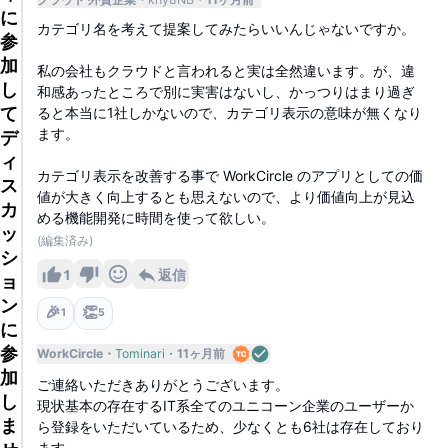
に
カテゴリ名を考えて提案してみたらいいんじゃないですか。
参
加
私の会社もクラウドと言われると実は全然違います。が、違
し
和感あったところで別に実害はないし、かっつりはまり過ぎ
て
ると本当に1社しかないので、カテゴリ表示の意味が無くなり
ます。
デ
ィ
カテゴリ表示を改善する事で WorkCircle のアプリとしての価
ス
値が大きく向上するとも思えないので、より価値向上が見込
カ
める機能開発に時間を使って欲しい。
ッ
(編集済み)
シ
1
返信
ョ
ン
🎉
👏
1
5
に
参
WorkCircle
Tominari
11ヶ月前
加
ご連絡いただきありがとうございます。
し
現状基本の存在するIT系全てのユニコーン企業のユーザーか
ま
ら登録をいただいているため、少なくとも6社は存在しており
ます。