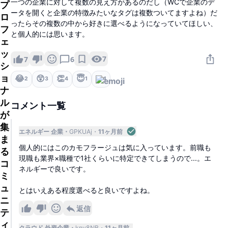
一つの企業に対して複数の見え方があるのだし（WCで企業のデ
プ
ータを開くと企業の特徴みたいなタグは複数ついてますよね）だ
ロ
ったらその複数の中から好きに選べるようになっていてほしい、
フ
と個人的には思います。
ェ
ッ
7
7
6
シ
ョ
😂
😲
👏
😇
2
3
4
1
4
ナ
ル
コメント一覧
が
集
エネルギー 企業
GPKUAj
11ヶ月前
ま
個人的にはこのカモフラージュは気に入っています。前職も
る
現職も業界×職種で1社くらいに特定できてしまうので...。エ
コ
ネルギーで良いです。
ミ
ュ
とはいえある程度選べると良いですよね。
ニ
返信
テ
ィ
クラウド 外資企業
kny8NB
11ヶ月前