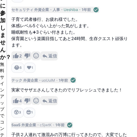
に
セキュリティ 外資企業
人事
Ueshiba
1年前
参
子育て武者修行、お疲れ様でした。
加
体感レベル5ぐらい上がった気がします。
し
睡眠耐性も➕3ぐらい付きました。
ま
保育園という楽園目指してあと24時間、生存クエスト頑張り
せ
ます。
ん
2
返信
か？
無
😂
❤️
5
1
料
サ
テック 外資企業
uoUuIM
1年前
イ
ン
実家でサザエさんしてきたのでリフレッシュできました！
ア
4
返信
ッ
プ
😲
😎
3
1
で
コ
SaaS 外資企業
c5jwtK
1年前
ン
テ
子供２人連れて激混みの万博に行ってきたので、大変でした