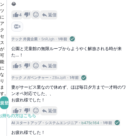
ン
😂
ツ
4
返信
に
ア
👏
8
ク
セ
テック 外資企業
5nRJgh
1年前
ス
公園と児童館の無限ループからようやく解放される時が来
が
た…！
可
能
5
返信
に
な
テック メガベンチャー
ZBxJpR
1年前
り
ま
妻がサービス業なので休めず、ほぼ毎日夕方まで一才時のワ
す。
ンオペ対応でした、、
お疲れ様でした！
規登録
7
返信
お持ちの方はこちら
AI スタートアップ
システムエンジニア
b475c164
1年前
お疲れ様でした！