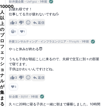
SI 外資企業
UeFgoz
1年前
10000
お疲れ様です！
人
仕事してる方が疲れないですね💦
以
3
返信
上
の
😀
❤️
1
1
プ
ロ
外資コンサルティング
インフラエンジニア
fYvsyN
1年前
フ
やっと休みが終わる😇
ェ
ッ
うちも子供が朝起こしに来るので、夫婦で交互に別々の部屋
シ
で寝てます。
ョ
子供はかわいいんですけどね。
ナ
3
返信
ル
が
❤️
3
集
SI 企業
BljfXf
1年前
ま
る
久々に20時に寝る子供と一緒に朝まで爆睡しました。10時間