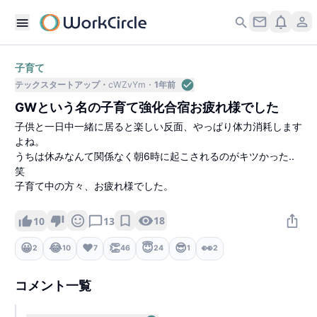
子育て
テックスタートアップ
cWZvYm
1年前
GWという名の子育て強化合宿お疲れ様でした
子供と一日中一緒に居ると楽しい反面、やっぱり体力消耗します
よね。
うちは休みなんて関係なく朝6時に起こされるのがキツかった..
笑
子育て中の方々、お疲れ様でした。
18
10
13
😀
😂
❤️
👏
😇
😎
👀
2
10
7
46
24
1
2
コメント一覧