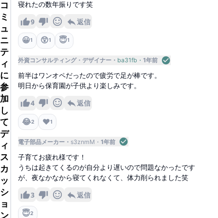
コ
寝れたの数年振りです笑
ミ
9
返信
ュ
ニ
😀
😲
😇
1
1
1
テ
外資コンサルティング
デザイナー
ba31fb
1年前
ィ
に
前半はワンオペだったので疲労で足が棒です。
参
明日から保育園が子供より楽しみです。
加
4
返信
し
て
😂
❤️
2
1
デ
電子部品メーカー
s3znmM
1年前
ィ
ス
子育てお疲れ様です！
うちは起きてくるのが自分より遅いので問題なかったです
カ
が、夜なかなから寝てくれなくて、体力削られました笑
ッ
シ
3
返信
ョ
😇
ン
2