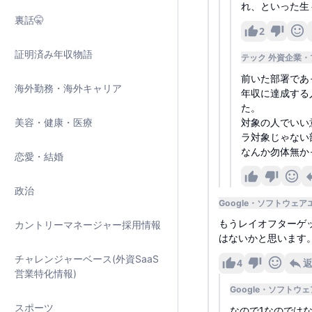
れ、といった生
裏話🤫
2
証明済み年収物語
テック 外資企業
前いた部署であ
海外勤務・海外キャリア
年収に達成する
た。
美容・健康・医療
対象の人でいい
ラ対象じゃない
なんか勿体無か
恋愛・結婚
政治
Google
ソフトウェア
もうレイオフターゲッ
カントリーマネージャー採用情報
はないかと思います。僕
チャレンジャーベース(外資SaaS
4
営業特化情報)
Google
ソフトウェ
スポーツ
なので1なのでは