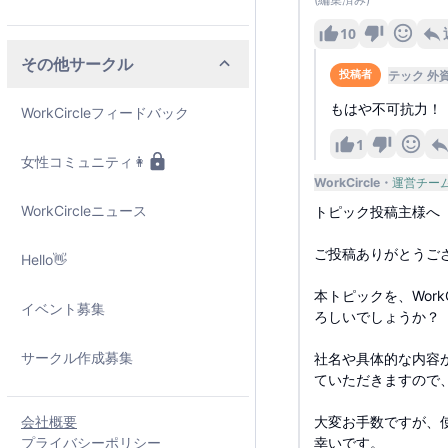
10
その他サークル
テック 外
投稿者
もはや不可抗力！
WorkCircleフィードバック
1
女性コミュニティ👩
WorkCircle
運営チー
WorkCircleニュース
トピック投稿主様へ
ご投稿ありがとうご
Hello👋
本トピックを、Wor
イベント募集
ろしいでしょうか？
サークル作成募集
社名や具体的な内容
ていただきますので
会社概要
大変お手数ですが、
プライバシーポリシー
幸いです。