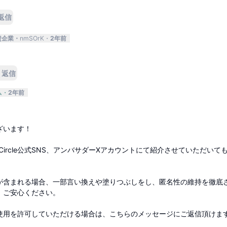
返信
資企業
nmSOrK
2年前
返信
ム
2年前
ざいます！
kCircle公式SNS、アンバサダーXアカウントにて紹介させていただいて
が含まれる場合、一部言い換えや塗りつぶしをし、匿名性の維持を徹底
、ご安心ください。
使用を許可していただける場合は、こちらのメッセージにご返信頂けま