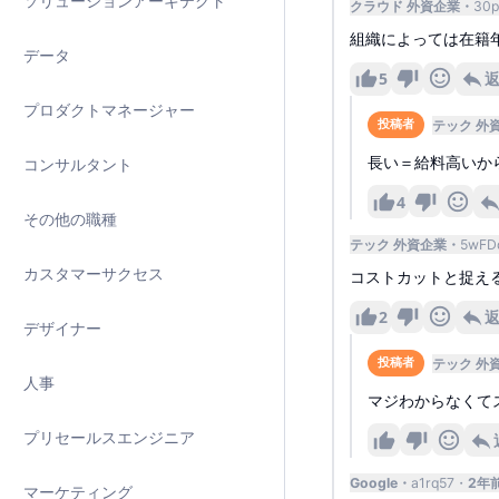
ソリューションアーキテクト
クラウド 外資企業
30p
組織によっては在籍
データ
5
プロダクトマネージャー
テック 外
投稿者
長い＝給料高いか
コンサルタント
4
その他の職種
テック 外資企業
5wFD
カスタマーサクセス
コストカットと捉え
2
デザイナー
テック 外
投稿者
人事
マジわからなくて
プリセールスエンジニア
Google
a1rq57
2年
マーケティング