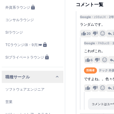
コメント一覧
外資系ラウンジ
Google
z98aUX
2
コンサルラウンジ
ランダムです。
SIラウンジ
20
Google
PABucB
TCラウンジ(8・9月)👑
これofこれ。
SIプライベートラウンジ
6
テック 外
投稿者
職種サークル
ですよね。。色々
ソフトウェアエンジニア
営業
コメントはユー