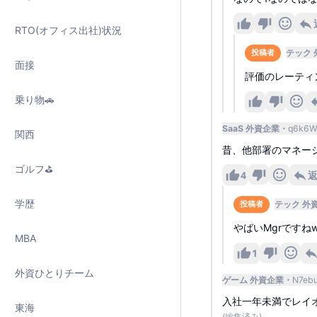
RTO(オフィス出社)状況
テック 
投稿者
面接
評価のレーティ
乗り物🚗
SaaS 外資企業
q6k6
関西
昔、他部署のマネー
ゴルフ⛳️
4
学歴
テック 外
投稿者
やばいMgrですね
MBA
1
外資ひとりチーム
ゲーム 外資企業
N7eb
入社一年未満でレイ
東海
(編集済み)