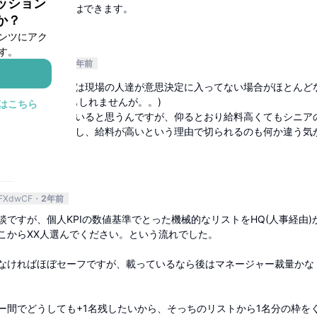
ッション
、というのは想像はできます。
か？
返信
ンツにアク
す。
資企業
nmSOrK
2年前
りしてるレイオフは現場の人達が意思決定に入ってない場合がほとんど
う言ってるだけかもしれませんが。。)
はこちら
械的に判定されていると思うんですが、仰るとおり給料高くてもシニア
ーマンス出せますし、給料が高いという理由で切られるのも何か違う気
返信
FXdwCF
2年前
談ですが、個人KPIの数値基準でとった機械的なリストをHQ(人事経由)
こからXX人選んでください。という流れでした。
なければほぼセーフですが、載っているなら後はマネージャー裁量かな
ー間でどうしても+1名残したいから、そっちのリストから1名分の枠を