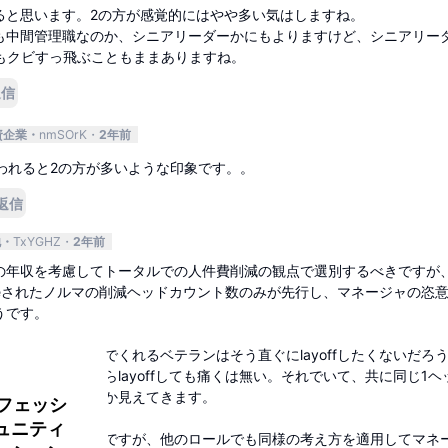
ると思います。2の方が感覚的にはやや多い気はしますね。
も中間管理職なのか、シニアリーダーかにもよりますけど、シニアリー
くてもクビすっ飛ぶこともままありますね。
返信
資企業
nmSOrK
2年前
われると2の方が多いような印象です。。
返信
他
TxYGHZ
2年前
の年収を考慮してトータルでの人件費削減の観点で選別するべきですが
cateされたノルマの削減ヘッドカウント数のみが先行し、マネージャの恣
うです。
けどかなり稼いでくれるベテランはそう直ぐにlayoffしたくないだろ
ないジュニアならlayoffしても痛くは無い。それでいて、共に同じ1ヘ
ちらを対象とするか見えてきます。
ロフェッシ
ュニティ
で分かりやすそうですが、他のロールでも同様の考え方を適用してマネ