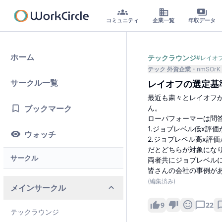
コミュニティ
企業一覧
年収データ
ホーム
テックラウンジ
#
レイオ
テック 外資企業
nmSOrK
サークル一覧
レイオフの選定基
最近も粛々とレイオフ
ブックマーク
ん。
ローパフォーマーは問
1.ジョブレベル低x評
ウォッチ
2.ジョブレベル高x評
だとどちらが対象にな
サークル
両者共にジョブレベル
皆さんの会社の事例が
(編集済み)
メインサークル
9
22
テックラウンジ