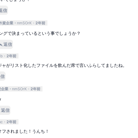
返信
外資企業
nmSOrK
2年前
ングで決まっているという事でしょうか？
返信
Wb
2年前
ジャがリスト化したファイルを飲んだ席で言いふらしてましたね。
返信
資企業
nmSOrK
2年前
w
返信
uc
2年前
オフされました！うんち！