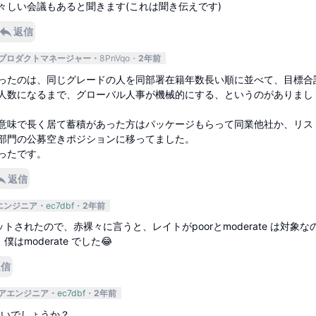
々しい会議もあると聞きます(これは聞き伝えです)
返信
プロダクトマネージャー
8PnVqo
2年前
ったのは、同じグレードの人を同部署在籍年数長い順に並べて、目標合
人数になるまで、グローバル人事が機械的にする、というのがありまし
意味で長く居て蓄積があった方はパッケージもらって同業他社か、リス
部門の公募空きポジションに移ってました。
ったです。
返信
エンジニア
ec7dbf
2年前
トされたので、赤裸々に言うと、レイトがpoorとmoderate は対象な
はmoderate でした😂
返信
アエンジニア
ec7dbf
2年前
ないでしょうか？