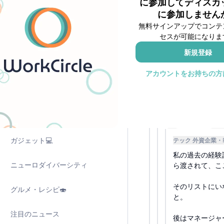
に参加してディスカ
ャが個別に選別する
に参加しません
雑談
8
無料サインアップでコンテ
セスが可能になりま
子育て
テック 外
投稿者
新規登録
私が見たり聞いた
英語学習
んですよね。(そ
アカウントをお持ちの方
なのである程度機
English Only
人はその分パフォ
してます。。
ゲーム部
ガジェット💻
テック 外資企業
私の過去の経験
ニューロダイバーシティ
ら渡されて、こ
そのリストにい
グルメ・レシピ🍣
と。
注目のニュース
後はマネージャ