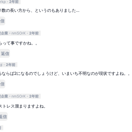
rkp
2年前
年数の長い方から、というのもありました…
返信
資企業
nmSOrK
2年前
らって事ですかね。。
返信
ql
2年前
るならば2になるのでしょうけど、いまいち不明なのが現状ですよね。。
返信
資企業
nmSOrK
2年前
ストレス溜まりますよね。
返信
前