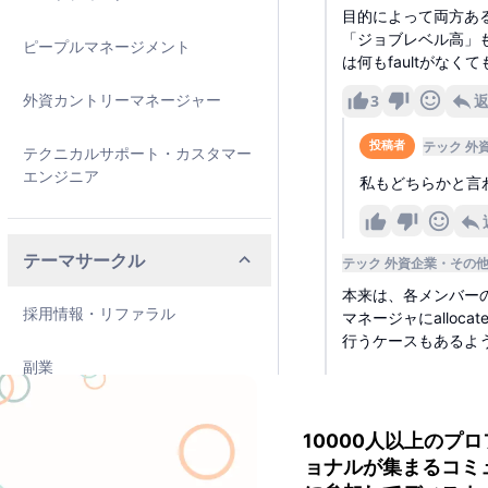
目的によって両方あ
「ジョブレベル高」
ピープルマネージメント
は何もfaultがな
外資カントリーマネージャー
3
テック 外
投稿者
テクニカルサポート・カスタマー
エンジニア
私もどちらかと言
テーマサークル
テック 外資企業
その
本来は、各メンバー
採用情報・リファラル
マネージャにallo
行うケースもあるよ
副業
この場合、年収は高い
し、まだ全然稼げてい
投資・資産運用
ドカウントです。ど
10000人以上のプ
ョナルが集まるコミ
ライフスタイル
営業だとこんな感じ