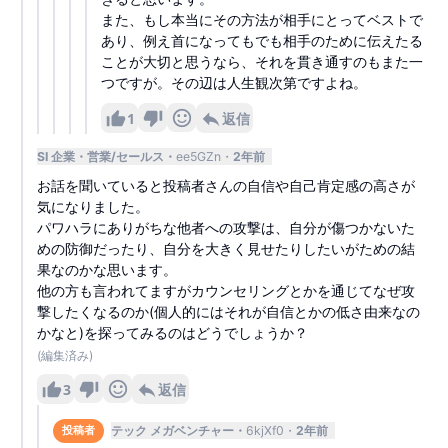
また、もし本当にその方法が相手にとってベストで
あり、例え首になってもでも相手のために伝えたる
ことが大切と思うなら、それを貫き通すのもまた一
つですが。その辺は人生観次第ですよね。
1
返信
SI 企業
営業/セールス
ee5GZn
2年前
お話を聞いていると投稿者さんの自信や自己肯定感の高さが
気になりました。
パワハラにありがちな他者への攻撃は、自分が傷つかないた
めの防御だったり、自分を大きく見せたりしたいがための結
果なのかな思います。
他の方も言われてますがカウンセリングとかを通じてなぜ攻
撃したくなるのか(個人的にはそれが自信とかの低さ由来なの
かなと)を探ってみるのはどうでしょうか？
(編集済み)
3
返信
テック メガベンチャー
6kjXf0
2年前
投稿者