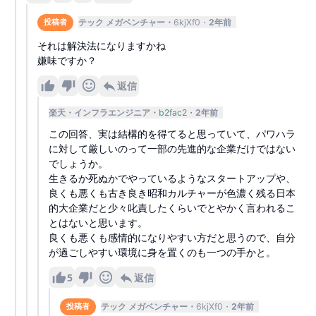
テック メガベンチャー
6kjXf0
2年前
投稿者
それは解決法になりますかね
嫌味ですか？
返信
楽天
インフラエンジニア
b2fac2
2年前
この回答、実は結構的を得てると思っていて、パワハラ
に対して厳しいのって一部の先進的な企業だけではない
でしょうか。
生きるか死ぬかでやっているようなスタートアップや、
良くも悪くも古き良き昭和カルチャーが色濃く残る日本
的大企業だと少々叱責したくらいでとやかく言われるこ
とはないと思います。
良くも悪くも感情的になりやすい方だと思うので、自分
が過ごしやすい環境に身を置くのも一つの手かと。
5
返信
テック メガベンチャー
6kjXf0
2年前
投稿者