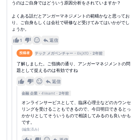
うのはご自身ではどういう原因分析をされていますか？
よくある話だとアンガーマネジメントの範疇かなと思ってお
り、ご自身もしくは会社で研修など受けてみてはいかがでし
ょうか。
1
返信
テック メガベンチャー
6kjXf0
2年前
投稿者
了解しました。ご指摘の通り、アンガーマネジメントの問
題として捉えるのは有効ですね
返信
金融 企業
4Veamt
2年前
オンラインサービスとして、臨床心理士などのカウンセ
リングを受けることもできるので、今日明日できるとっ
かかりとしてそういうもので相談してみるのも良いかも
です。
(編集済み)
1
返信