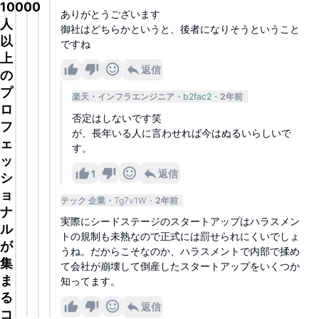
10000
ありがとうございます
人
御社はどちらかというと、後者になりそうということ
以
ですね
上
返信
の
プ
楽天
インフラエンジニア
b2fac2
2年前
ロ
否定はしないです笑
フ
が、長年いる人に言わせれば今はぬるいらしいで
ェ
す。
ッ
1
返信
シ
ョ
テック 企業
Tg7v1W
2年前
ナ
実際にシードステージのスタートアップはハラスメン
ル
トの規制も未熟なので正式には罰せられにくいでしょ
が
うね。だからこそなのか、ハラスメントで内部で揉め
集
て会社が崩壊して倒産したスタートアップをいくつか
ま
知ってます。
る
返信
コ