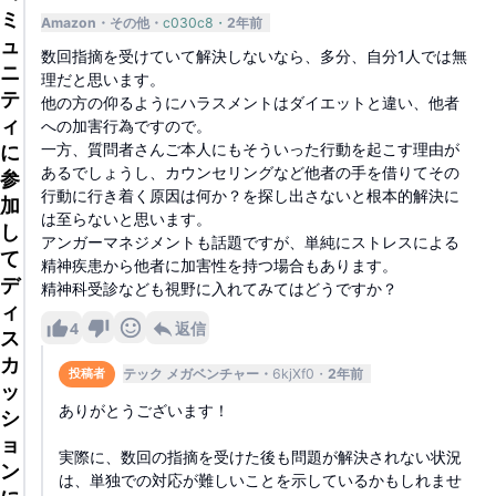
ミ
Amazon
その他
c030c8
2年前
ュ
数回指摘を受けていて解決しないなら、多分、自分1人では無
ニ
理だと思います。
テ
他の方の仰るようにハラスメントはダイエットと違い、他者
ィ
への加害行為ですので。
一方、質問者さんご本人にもそういった行動を起こす理由が
に
あるでしょうし、カウンセリングなど他者の手を借りてその
参
行動に行き着く原因は何か？を探し出さないと根本的解決に
加
は至らないと思います。
し
アンガーマネジメントも話題ですが、単純にストレスによる
て
精神疾患から他者に加害性を持つ場合もあります。
デ
精神科受診なども視野に入れてみてはどうですか？
ィ
4
返信
ス
カ
テック メガベンチャー
6kjXf0
2年前
投稿者
ッ
ありがとうございます！
シ
ョ
実際に、数回の指摘を受けた後も問題が解決されない状況
ン
は、単独での対応が難しいことを示しているかもしれませ