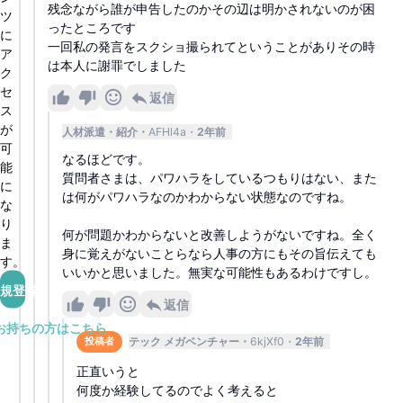
残念ながら誰が申告したのかその辺は明かされないのが困
ツ
ったところです
に
一回私の発言をスクショ撮られてということがありその時
ア
は本人に謝罪でしました
ク
セ
返信
ス
が
人材派遣・紹介
AFHl4a
2年前
可
なるほどです。
能
質問者さまは、パワハラをしているつもりはない、また
に
は何がパワハラなのかわからない状態なのですね。
な
り
何が問題かわからないと改善しようがないですね。全く
ま
身に覚えがないことらなら人事の方にもその旨伝えても
す。
いいかと思いました。無実な可能性もあるわけですし。
規登録
返信
お持ちの方はこちら
テック メガベンチャー
6kjXf0
2年前
投稿者
正直いうと
何度か経験してるのでよく考えると