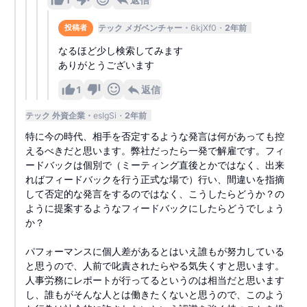
テック メガベンチャー
6kjXf0
2年前
投稿者
なるほど少し検索してみます
ありがとうございます
1
返信
テック 外資企業
esIgSi
2年前
特に今の時代、相手を否定するような発言は何があっても控
えるべきだと思います。弊社だったら一発で解雇です。フィ
ードバックは個別で（ミーティング直後とかではなく、出来
ればフィードバックを行う正式な場で）行い、間違いを指摘
して否定的な発言をするのではなく、こうしたらどうか？の
ように提案するようなフィードバックにしたらどうでしょう
か？
パフォーマンスに個人差があるとはいえ誰もが努力している
と思うので、人前で叱責されたらやる気失くすと思います。
人事労務にレポートが行ってるというのは相当だと思います
し、誰もがそんな人とは働きたくないと思うので、このよう