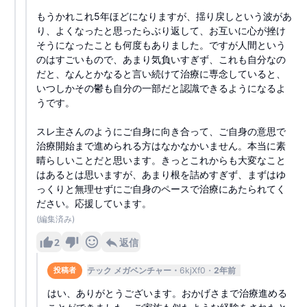
もうかれこれ5年ほどになりますが、揺り戻しという波があ
り、よくなったと思ったらぶり返して、お互いに心が挫け
そうになったことも何度もありました。ですが人間という
のはすごいもので、あまり気負いすぎず、これも自分なの
だと、なんとかなると言い続けて治療に専念していると、
いつしかその鬱も自分の一部だと認識できるようになるよ
うです。
スレ主さんのようにご自身に向き合って、ご自身の意思で
治療開始まで進められる方はなかなかいません。本当に素
晴らしいことだと思います。きっとこれからも大変なこと
はあるとは思いますが、あまり根を詰めすぎず、まずはゆ
っくりと無理せずにご自身のペースで治療にあたられてく
ださい。応援しています。
(編集済み)
2
返信
テック メガベンチャー
6kjXf0
2年前
投稿者
はい、ありがとうございます。おかげさまで治療進める