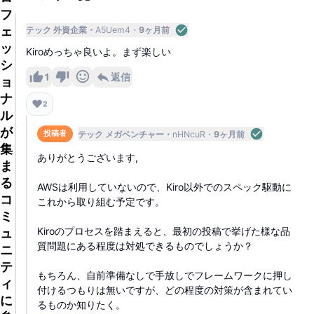
フ
ェ
テック 外資企業
A5Uem4
9ヶ月前
ッ
Kiroめっちゃ良いよ。まず楽しい
シ
1
返信
ョ
ナ
❤️
2
ル
が
テック メガベンチャー
nHNcuR
9ヶ月前
投稿者
集
ありがとうございます,
ま
る
AWSは利用していないので、Kiro以外でのスペック駆動に
コ
これから取り組む予定です。
ミ
Kiroのプロセスを踏まえると、最初の投稿で挙げた様な品
ュ
質問題にある程度は対処できるものでしょうか？
ニ
テ
もちろん、自前準備なしで手放しでフレームワークに押し
ィ
付けるつもりは無いですが、どの程度の対策が含まれてい
に
るものか知りたく。