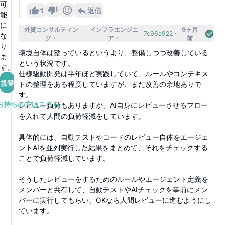
可
1
返信
能
に
外資コンサルティン
インフラエンジニ
9ヶ月
7c96a922
な
グ
ア
前
り
環境自体は整っているというより、整備しつつ改善している
ま
という状況です。
す。
仕様駆動開発は半年ほど実践していて、ルールやコンテキス
規登録
トの整理をある程度していますが、まだ改善の余地ありで
す。
お持ちの方はこちら
レビュー負荷もありますが、AI自身にレビューさせるフロー
を入れて人間の負荷軽減をしています。
具体的には、自動テストやコードのレビュー自体をエージェ
ントAIを並列実行した結果をまとめて、それをチェックする
ことで負荷軽減しています。
そうしたレビューをするためのルールやエージェント定義を
メンバーと共有して、自動テストやAIチェックを事前にメン
バーに実行してもらい、OKなら人間レビューに進むようにし
ています。