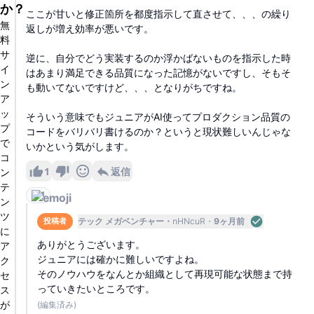
か？
ここが甘いと修正箇所を都度指示して直させて、、、の繰り
無
返しが増え効率が悪いです。
料
サ
逆に、自分でどう実装するのか浮かばないものを指示した時
イ
はあまり満足できる品質になった記憶がないですし、そもそ
ン
も動いてないですけど、、、となりがちですね。
ア
ッ
そういう意味でもジュニアがAI使ってプロダクション品質の
プ
コードをバリバリ書けるのか？というと現状難しいんじゃな
で
いかという気がします。
コ
1
返信
ン
テ
1
ン
ツ
テック メガベンチャー
nHNcuR
9ヶ月前
投稿者
に
ありがとうございます。
ア
ジュニアには確かに難しいですよね。
ク
そのノウハウをなんとか組織として再現可能な状態まで持
セ
っていきたいところです。
ス
が
(編集済み)