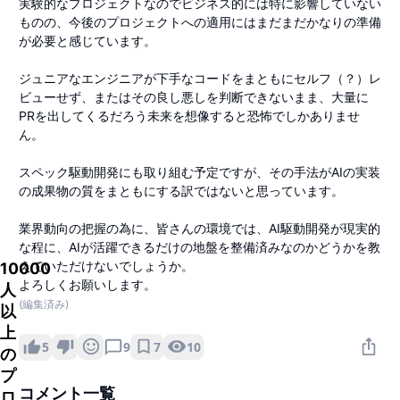
実験的なプロジェクトなのでビジネス的には特に影響していない
ものの、今後のプロジェクトへの適用にはまだまだかなりの準備
が必要と感じています。
ジュニアなエンジニアが下手なコードをまともにセルフ（？）レ
ビューせず、またはその良し悪しを判断できないまま、大量に
PRを出してくるだろう未来を想像すると恐怖でしかありませ
ん。
スペック駆動開発にも取り組む予定ですが、その手法がAIの実装
の成果物の質をまともにする訳ではないと思っています。
業界動向の把握の為に、皆さんの環境では、AI駆動開発が現実的
な程に、AIが活躍できるだけの地盤を整備済みなのかどうかを教
えていただけないでしょうか。
10000
よろしくお願いします。
人
(編集済み)
以
上
7
10
5
9
の
プ
コメント一覧
ロ