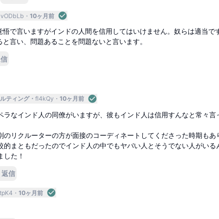
vODbLb
10ヶ月前
覚悟で言いますがインドの人間を信用してはいけません。奴らは適当で
ると言い、問題あることを問題ないと言います。
返信
ルティング
fl4kQy
10ヶ月前
ペラなインド人の同僚がいますが、彼もインド人は信用すんなと常々言
別のリクルーターの方が面接のコーディネートしてくださった時期もあ
較的まともだったのでインド人の中でもヤバい人とそうでない人がいる
ました！
返信
tpK4
10ヶ月前