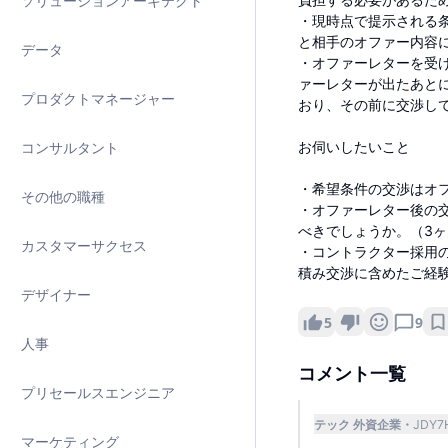
ソリューションアーキテクト
・現時点で提示される
と相手のオファー内容
データ
・オファーレターを受
ァーレターが出たあと
プロダクトマネージャー
おり、その前に交渉し
お伺いしたいこと
コンサルタント
・希望条件の交渉はオ
その他の職種
・オファーレター後の
べきでしょうか。（3
カスタマーサクセス
・コントラクター採用
積み交渉に含めたご経
デザイナー
5
9
人事
コメント一覧
プリセールスエンジニア
テック 外資企業
JDY7
マーケティング