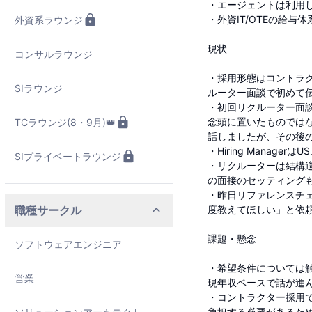
・エージェントは利用
・外資IT/OTEの給
外資系ラウンジ
現状
コンサルラウンジ
・採用形態はコントラクタ
SIラウンジ
ルーター面談で初めて
・初回リクルーター面
念頭に置いたものでは
TCラウンジ(8・9月)👑
話しましたが、その後
・Hiring Manag
SIプライベートラウンジ
・リクルーターは結構適当
の面接のセッティング
・昨日リファレンスチ
職種サークル
度教えてほしい」と依
課題・懸念
ソフトウェアエンジニア
・希望条件については
営業
現年収ベースで話が進
・コントラクター採用
負担する必要があるた