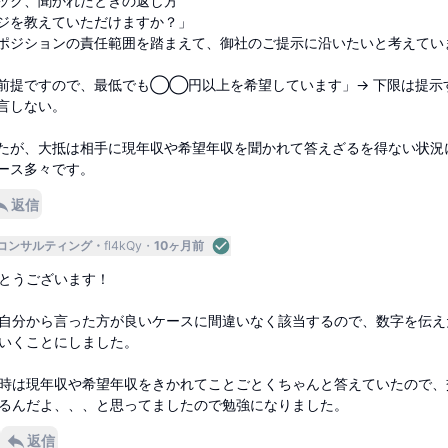
ック、聞かれたときの返し方
ジを教えていただけますか？」
ポジションの責任範囲を踏まえて、御社のご提示に沿いたいと考えてい
前提ですので、最低でも◯◯円以上を希望しています」→ 下限は提示
言しない。
たが、大抵は相手に現年収や希望年収を聞かれて答えざるを得ない状況
ース多々です。
返信
コンサルティング
fl4kQy
10ヶ月前
とうございます！
自分から言った方が良いケースに間違いなく該当するので、数字を伝え
いくことにしました。
時は現年収や希望年収をきかれてことごとくちゃんと答えていたので、
るんだよ、、、と思ってましたので勉強になりました。
返信