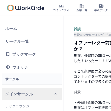
コミュニティ
企業一覧
年収データ
ホーム
雑談
外資コンサルティング
fl
サークル一覧
オファーレター前
か？
ブックマーク
現在、外資ITのSEロ
した！やったー！！！Wo
ウォッチ
そこで条件面の交渉の
コントラクターでの採
サークル
ておりますので多くの
背景
メインサークル
・外資IT企業のSEロ
テックラウンジ
現在はオファー前段階