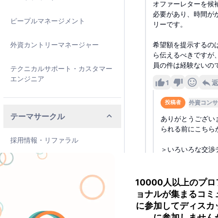
オファーレターを候
必要があり、時間が
ピープルマネージメント
リーです。
外資カントリーマネージャー
希望額を提示するの
ら伝えるべきですが
員の件は経験ないの
テクニカルサポート・カスタマー
エンジニア
1
外資コンサ
投稿者
テーマサークル
ありがとうござい
られる前にこちら
採用情報・リファラル
＞いろいろな交渉
副業
不安定な雇用には
います。
10000人以上のプ
投資・資産運用
差し支えなければ
ョナルが集まるコミ
に参加してディスカ
ライフスタイル
に参加しません