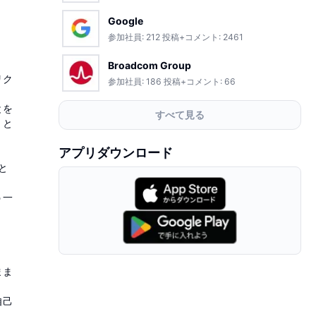
Google
参加社員:
212
投稿+コメント:
2461
Broadcom Group
リク
参加社員:
186
投稿+コメント:
66
とを
すべて見る
」と
アプリダウンロード
と
う一
。
まま
自己