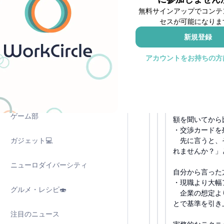
テック 外資企業
無料サインアップでコンテ
雑談
セスが可能になりま
交渉術は、前提と
情報戦、心理戦
新規登録
子育て
する必要があり
アカウントをお持ちの方
英語学習
自分から言わな
・最初に提示し
→想定以上出
English Only
・相手の予算を
企業は金額のレ
ゲーム部
額を聞いてから
・交渉カードを
ガジェット💻
先に言うと、そ
れませんか？」
ニューロダイバーシティ
自分から言った
・現職より大幅
グルメ・レシピ🍣
企業の想定より
とで基準を引き
注目のニュース