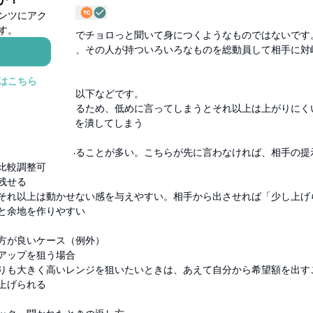
JDY7HO
10ヶ月前
ンツにアク
す。
してWorkCircleでチョロっと聞いて身につくようなものではないです
、実績と経験など、その人が持ついろいろなものを総動員して相手に対
ます。
はこちら
い方が良い理由は以下などです。
た数字が基準になるため、低めに言ってしまうとそれ以上は上がりにく
してくれる可能性を潰してしまう
探れる
ンジを持っていることが多い。こちらが先に言わなければ、相手の提
比較調整可
残せる
れ以上は動かせない感を与えやすい。相手から出させれば「少し上げ
と余地を作りやすい
方が良いケース（例外）
アップを狙う場合
も大きく高いレンジを狙いたいときは、あえて自分から希望額を出す
上げられる