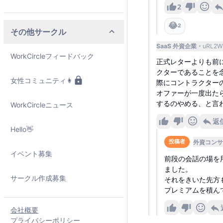
2
😂
2
その他サークル
SaaS 外資企業
uRL2W
WorkCircleフィードバック
正式レターよりも前
クターであることを
女性コミュニティ👩
際にコントラクター
オファーが一度出た
するのやめる、と言
WorkCircleニュース
返
Hello👋
外資コンサ
投稿者
イベント募集
前段の会話の場を
ました。
サークル作成募集
それをきいた先方
プレミアムを積ん
会社概要
プライバシーポリシー