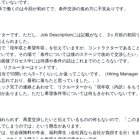
していないです。
与体系で働くのは今回が初めてで、条件交渉の進め方に不安ありです。
ーです。ただし、Job Descriptionには記載がなく、3ヶ月前の初回
伝えられました。
談で「現年収と希望年収」を伝えていますが、コントラクターであるこ
ないです。その場で「条件については後のステージで改めて交渉したい
の面接プロセス中には待遇や条件の話はこれまでのところないです。
erはUS、リクルーターはインドです。
で10聞いたら5～7くらいしか返ってこないです。（Hiring Manager
も忘れており、最初に落ちたと思っていました。。）
ェック完了の連絡とあわせて、リクルーターから「現年収（内訳）をも
頼がありました。ただし希望条件等については何もきかれていないです
触れられず、再度交渉したいと伝えているものの何もないので、「この
んでしまうのでは」という懸念があります。
では、社会保険料や年金、福利厚生（会社員なら会社が負担する分）を
め、それらを上積みした年収を交渉で求めたいです。