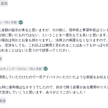
返信
u
10ヶ月前
に金額の提示が来ると思いますが、その前に、現年収と希望年収はコン
念頭に置いたものではない、ということを一度伝えても良いと思います
の場合は何かとお金も掛かりますし、法律上の保護もなくなりますので
ら、交渉をしても、これ以上は無理と言われることはあってもやっぱり
われることはないと思うので頑張ってください。
信
ルティング
fl4kQy
10ヶ月前
用意していただけたので一旦アドバイスいただいたような前提をお伝え
も特に違和感はなさそうでしたので、自分で賄う必要がある費用やリス
で交渉していこうと思います。ありがとうございました！
返信