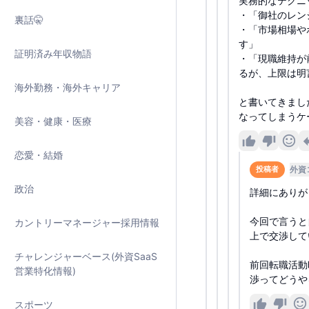
実務的なテクニ
・「御社のレン
裏話🤫
・「市場相場や
す」
証明済み年収物語
・「現職維持が
るが、上限は明
海外勤務・海外キャリア
と書いてきまし
なってしまうケ
美容・健康・医療
恋愛・結婚
外資
投稿者
政治
詳細にありが
今回で言うと
カントリーマネージャー採用情報
上で交渉して
チャレンジャーベース(外資SaaS
前回転職活動
営業特化情報)
渉ってどうや
スポーツ