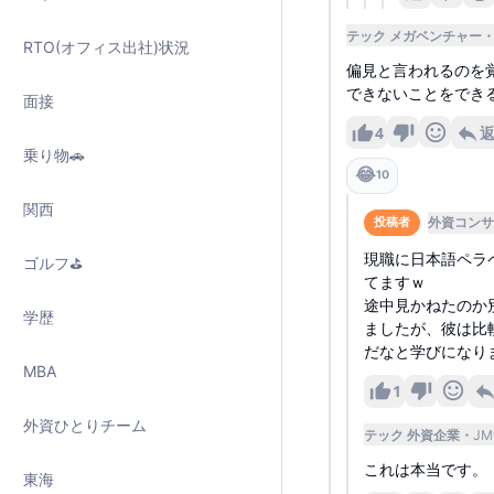
テック メガベンチャー
RTO(オフィス出社)状況
偏見と言われるのを
できないことをでき
面接
4
乗り物🚗
😂
10
関西
外資コンサ
投稿者
現職に日本語ペラ
ゴルフ⛳️
てますｗ
途中見かねたのか
学歴
ましたが、彼は比
だなと学びになり
MBA
1
外資ひとりチーム
テック 外資企業
JM
これは本当です。
東海