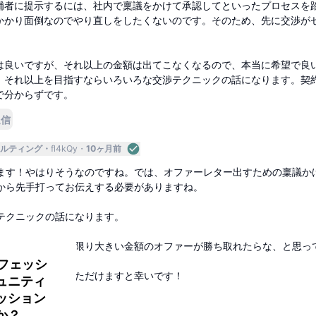
補者に提示するには、社内で稟議をかけて承認してといったプロセスを
かかり面倒なのでやり直しをしたくないのです。そのため、先に交渉が
は良いですが、それ以上の金額は出てこなくなるので、本当に希望で良
、それ以上を目指すならいろいろな交渉テクニックの話になります。契
で分からずです。
返信
ルティング
fl4kQy
10ヶ月前
ます！やはりそうなのですね。では、オファーレター出すための稟議か
から先手打ってお伝えする必要がありますね。
テクニックの話になります。
なるので、できる限り大きい金額のオファーが勝ち取れたらな、と思っ
ロフェッシ
この辺りご教示いただけますと幸いです！
ュニティ
ッション
返信
か？