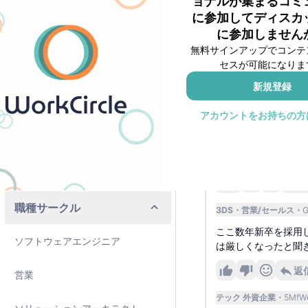
ョナルが集まるコミ
ウチは新卒採用、結
に参加してディスカ
外資系ラウンジ
なのでオンボーディ
に参加しません
印象があります。
無料サインアップでコンテ
コンサルラウンジ
セスが可能になりま
7
新規登録
SIラウンジ
通信 外資企業
Ow4Oi
どちらも経験ありま
アカウントをお持ちの方
TCラウンジ(8・9月)👑
大企業で新卒採用あ
SIプライベートラウンジ
したい点がズレてい
1
職種サークル
3DS
営業/セールス
ここ数年新卒を採用し
ソフトウェアエンジニア
は厳しくなったと聞
返
営業
テック 外資企業
5MfW