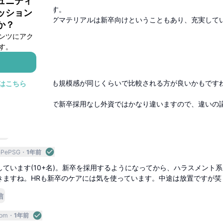
ュニティ
構取ってる印象です。
ッション
ングやトレーニングマテリアルは新卒向けということもあり、充実して
か？
ンツにアク
す。
返信
U
1年前
すが、外資の中でも規模感が同じくらいで比較される方が良いかもです
はこちら
り外資と、小規模で新卒採用なし外資ではかなり違いますので、違いの
きそうかなって。
返信
GPePSG
1年前
ています(10+名)。新卒を採用するようになってから、ハラスメント系
きますね。HRも新卒のケアには気を使っています。中途は放置ですが笑
信
om
1年前