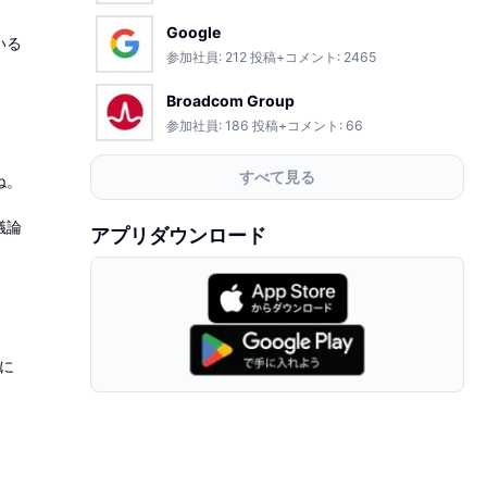
Google
いる
参加社員:
212
投稿+コメント:
2465
Broadcom Group
参加社員:
186
投稿+コメント:
66
すべて見る
ね。
議論
アプリダウンロード
に