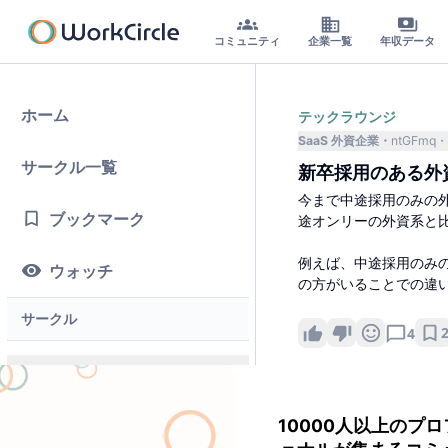
コミュニティ
企業一覧
年収データ
ホーム
テックラウンジ
SaaS 外資企業
ntGFmq
サークル一覧
新卒採用のある外
今まで中途採用のみの
ブックマーク
途オンリーの外資系と
例えば、中途採用のみ
ウォッチ
の方がいることでの違
サークル
4
メインサークル
コメント一覧
10000人以上のプ
テックラウンジ
SAP
ji8Tbv
1年前