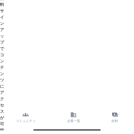
料
サ
イ
ン
ア
ッ
プ
で
コ
ン
テ
ン
ツ
に
ア
ク
セ
ス
が
コミュニティ
企業一覧
給料
可
能