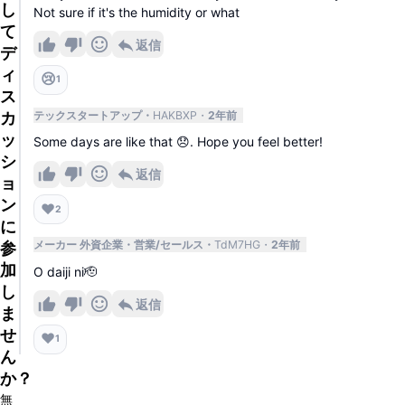
し
Not sure if it's the humidity or what
て
返信
デ
ィ
😢
1
ス
カ
テックスタートアップ
HAKBXP
2年前
ッ
Some days are like that 😞. Hope you feel better!
シ
返信
ョ
ン
❤️
2
に
参
メーカー 外資企業
営業/セールス
TdM7HG
2年前
加
O daiji ni🫡
し
返信
ま
せ
❤️
1
ん
か？
無