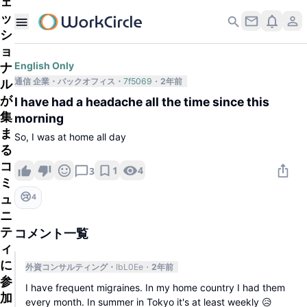
ェ
ッ
シ
ョ
ナ
English Only
通信 企業
バックオフィス
7f5069
2年前
ル
が
I have had a headache all the time since this
集
morning
ま
So, I was at home all day
る
コ
1
4
3
ミ
😢
ュ
4
ニ
テ
コメント一覧
ィ
に
外資コンサルティング
IbL0Ee
2年前
参
I have frequent migraines. In my home country I had them
加
every month. In summer in Tokyo it's at least weekly 😥