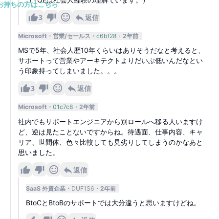
お持ちの方はこちら
3
返信
Microsoft
営業/セールス
c6bf28
2年前
MSで5年、社会人歴10年くらいはありそうだなと考えると、
サポートって営業やアーキテクトよりだいぶ低いんだなとい
う印象持ってしまいました。。。
3
返信
Microsoft
01c7c8
2年前
社内でもサポートエンジニアから別ロールへ移る人いますけ
ど、逆は見たことないですからね。待遇面、仕事内容、キャ
リア、世間体、色々比較しても見劣りしてしまうのかなあと
思いました。
返信
SaaS 外資企業
DUF1S6
2年前
BtoCとBtoBのサポートでは大分違うと思いますけどね。