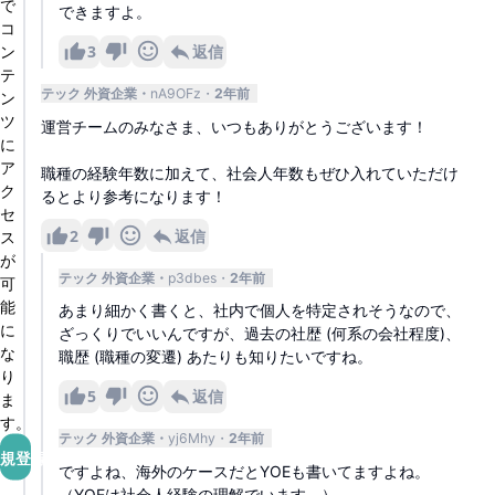
で
できますよ。
コ
3
返信
ン
テ
テック 外資企業
nA9OFz
2年前
ン
ツ
運営チームのみなさま、いつもありがとうございます！
に
ア
職種の経験年数に加えて、社会人年数もぜひ入れていただけ
ク
るとより参考になります！
セ
2
返信
ス
が
テック 外資企業
p3dbes
2年前
可
能
あまり細かく書くと、社内で個人を特定されそうなので、
に
ざっくりでいいんですが、過去の社歴 (何系の会社程度)、
な
職歴 (職種の変遷) あたりも知りたいですね。
り
5
返信
ま
す。
テック 外資企業
yj6Mhy
2年前
規登録
ですよね、海外のケースだとYOEも書いてますよね。
（YOEは社会人経験の理解でいます。）