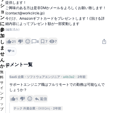
提供します！
シ
ご興味のある方は是非DMかメールをよろしくお願い致します！
ョ
(contact@workcircle.jp)
ン
今だけ、Amazonギフトカードをプレゼントします！(頂ける詳
に
細内容によってプレゼント額が一部変動します
参
(編集済み)
加
7
7
し
21
8
ま
❤️
14
せ
ん
コメント一覧
か？
無
料
SaaS 企業
ソフトウェアエンジニア
a4b3a2
2年前
サ
サポートエンジニア職はフルリモートでの勤務は可能なんで
イ
しょうか？
ン
ア
1
返信
ッ
テック 外資企業
EK8Qmj
2年前
プ