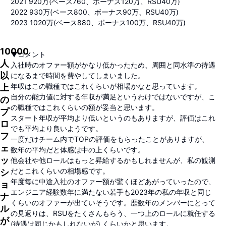
2021 920万(ベース760、ボーナス120万、RSU40万)
2022 930万(ベース800、ボーナス90万、RSU40万)
2023 1020万(ベース880、ボーナス100万、RSU40万)
10000
▼コメント
人
入社時のオファー額がかなり低かったため、周囲と同水準の待遇
以
になるまで時間を費やしてしまいました。
年収はこの職種ではこれくらいが相場かなと思っています。
上
自分の能力値に対する年収が満足というわけではないですが、こ
の
の職種ではこれくらいの額が妥当と思います。
プ
スタート年収が平均より低いというのもありますが、評価はこれ
ロ
でも平均より良いようです。
フ
一度だけチーム内でTOPの評価をもらったことがありますが、
ェ
数年の平均だと体感は中の上くらいです。
ッ
他会社や他ロールはもっと昇給するかもしれませんが、私の観測
だとこれくらいの相場感です。
シ
年度毎に中途入社のオファー額が驚くほどあがっていったので、
ョ
エンジニア経験数年に満たない若手も2023年の私の年収と同じ
ナ
くらいのオファーが出ていそうです。歴数年のメンバーにとって
ル
の見返りは、RSUをたくさんもらう、一つ上のロールに就任する
が
(待遇は同じかもしれないが) くらいかと思います。