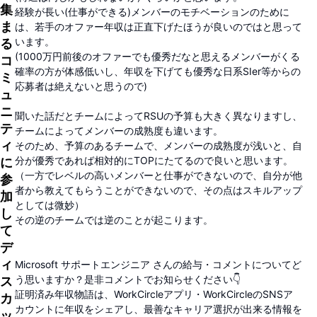
集
経験が長い(仕事ができる)メンバーのモチベーションのために
ま
は、若手のオファー年収は正直下げたほうが良いのではと思って
います。
る
(1000万円前後のオファーでも優秀だなと思えるメンバーがくる
コ
確率の方が体感低いし、年収を下げても優秀な日系SIer等からの
ミ
応募者は絶えないと思うので)
ュ
ニ
聞いた話だとチームによってRSUの予算も大きく異なりますし、
テ
チームによってメンバーの成熟度も違います。
ィ
そのため、予算のあるチームで、メンバーの成熟度が浅いと、自
分が優秀であれば相対的にTOPにたてるので良いと思います。
に
（一方でレベルの高いメンバーと仕事ができないので、自分が他
参
者から教えてもらうことができないので、その点はスキルアップ
加
としては微妙）
し
その逆のチームでは逆のことが起こります。
て
デ
ィ
Microsoft サポートエンジニア さんの給与・コメントについてど
う思いますか？是非コメントでお知らせください👇
ス
証明済み年収物語は、WorkCircleアプリ・WorkCircleのSNSア
カ
カウントに年収をシェアし、最善なキャリア選択が出来る情報を
ッ