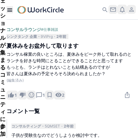
ェ
ッ
シ
ョ
ナ
コンサルラウンジ
#
仕事雑談
シンクタンク 企業
9ViPrg
2年前
ル
が
夏休みをお盆外して取ります
集
コンサル稼業の良いところは、夏休みをピーク外して取れるのと
ま
ランチを好きな時間にとることができることだと思ってます
る
もっとも、ランチはとれないことも結構あるのですが
皆さんは夏休みの予定そろそろ決められましたか？
コ
(編集済み)
ミ
ュ
2
1
1
ニ
テ
コメント一覧
ィ
に
参
コンサルティング
5QMSET
2年前
加
子供が受験生なのでどうしようか検討中です。