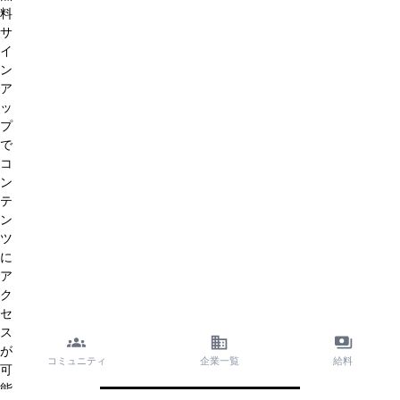
料
サ
イ
ン
ア
ッ
プ
で
コ
ン
テ
ン
ツ
に
ア
ク
セ
ス
が
コミュニティ
企業一覧
給料
可
能