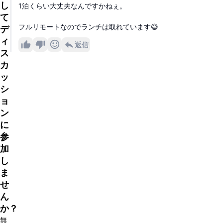
し
1泊くらい大丈夫なんですかねぇ。
て
フルリモートなのでランチは取れています😅
デ
ィ
返信
ス
カ
ッ
シ
ョ
ン
に
参
加
し
ま
せ
ん
か？
無