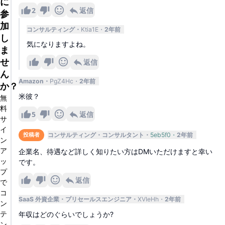
に
2
返信
参
加
コンサルティング
Ktia1E
2年前
し
気になりますよね。
ま
せ
返信
ん
Amazon
PgZ4Hc
2年前
か？
米彼？
無
料
5
返信
サ
イ
コンサルティング
コンサルタント
5eb5f0
2年前
投稿者
ン
ア
企業名、待遇など詳しく知りたい方はDMいただけますと幸い
ッ
です。
プ
返信
で
コ
SaaS 外資企業
プリセールスエンジニア
XVIeHh
2年前
ン
テ
年収はどのぐらいでしょうか?
ン