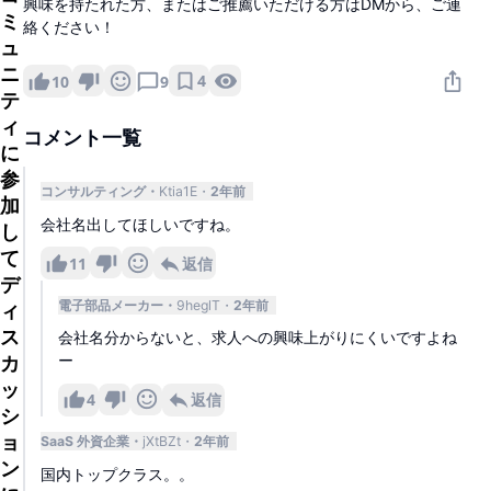
興味を持たれた方、またはご推薦いただける方はDMから、ご連
ミ
絡ください！
ュ
ニ
4
10
9
テ
ィ
コメント一覧
に
参
コンサルティング
Ktia1E
2年前
加
会社名出してほしいですね。
し
て
11
返信
デ
電子部品メーカー
9heglT
2年前
ィ
ス
会社名分からないと、求人への興味上がりにくいですよね
ー
カ
ッ
4
返信
シ
ョ
SaaS 外資企業
jXtBZt
2年前
ン
国内トップクラス。。