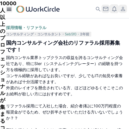
10000
人
以
上
採用情報・リファラル
の
コンサルティング
コンサルタント
5eb5f0
2年前
プ
国内コンサルティング会社のリファラル採用募集
ロ
です！
フ
国内コンサル業界トップクラスの収益を誇るコンサルティング会
ェ
社であり、特にSIer（システムインテグレーター）の経験を持つ
ッ
方を積極的に採用しています。
シ
コンサル経験があればなお良いですが、少しでもITの知見や素養
ョ
があれば十分活躍できます。
ナ
外資のレイオフを懸念されている方、ほどほどゆるくそこそこの
ル
お給料が欲しい方にはおすすめです。
が
リファラル採用にて入社した場合、紹介者(私)に100万円程度の
集
報奨金がでるため、ぜひ折半させていただける方いないでしょう
ま
か？？
る
コ