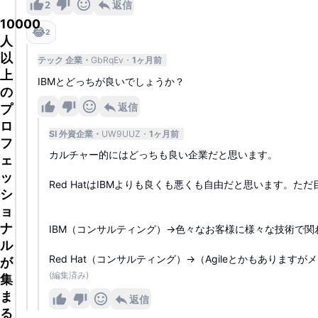
2
返信
10000
😂
2
人
以
テック 企業
GbRqEv
1ヶ月前
上
IBMとどっちが良いでしょうか？
の
返信
プ
ロ
SI 外資企業
UW9UUZ
1ヶ月前
フ
カルチャー的にはどっちも良い企業だと思います。
ェ
ッ
Red HatはIBMよりも良くも悪くも自由だと思います。た
シ
ョ
ナ
IBM（コンサルティング）→色々なお客様に様々な技術で関
ル
Red Hat（コンサルティング）→（Agileとかもありますが
が
(編集済み)
集
ま
返信
る