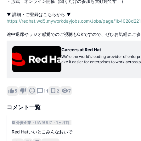
・形式：オンライン開催（聞くだけの参加も大歓迎です！）
▼ 詳細・ご登録はこちらから ▼
https://redhat.wd5.myworkdayjobs.com/Jobs/page/1b4028d
途中退席やラジオ感覚でのご視聴もOKですので、ぜひお気軽にご
Careers at Red Hat
We’re the world’s leading provider of enterp
ake it easier for enterprises to work acros
rce extends beyond technology into virtuall
es from all Red Hatters, no matter their rol
work here. Whether we’re building software, 
of open source and beyond.
2
7
5
11
コメント一覧
SI 外資企業
UW9UUZ
1ヶ月前
Red Hatいいとこみんなおいで