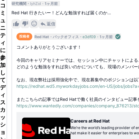
研究機関
IyhZol
1ヶ月前
コ
ミ
Red Hat 行きたいー！どんな勉強すれば届くのか…
ュ
返信
ニ
テ
Red Hat
バックオフィス
e3df09
1ヶ月前
投稿者
ィ
コメントありがとうございます！
に
参
今回のキャリアセミナーでは、セッション中にチャットによる
加
どのような勉強をすれば良いのかについても、現場のメンバー
し
て
なお、現在弊社は採用強化中で、現在募集中のポジションは以
https://redhat.wd5.myworkdayjobs.com/en-US/jobs/job
デ
ィ
またこちらの記事ではRed Hatで働く社員のインタビュー記
ス
https://www.wantedly.com/companies/company_876213/sto
カ
ッ
Careers at Red Hat
シ
We’re the world’s leading provider of 
ョ
hat make it easier for enterprises to 
to open source extends beyond technol