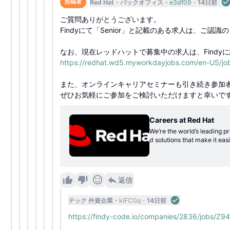
Red Hat
バックオフィス
e3df09
14日前
投稿者
ご質問ありがとうございます。
Findyにて「Senior」と記載のある求人は、ご認
なお、現在レッドハットで募集中の求人は、Find
https://redhat.wd5.myworkdayjobs.com/en-US/
また、オンラインキャリアセミナーも引き続き参加
ぜひお気軽にご参加をご検討いただけますと幸いで
Careers at Red Hat
We’re the world’s leading p
d solutions that make it ea
d Hat, our commitment to op
usive communities, and welc
ost knowledgeable and pass
r training new associates, 
返信
テック 外資企業
kiFCGq
14日前
https://findy-code.io/companies/2836/jobs/Z