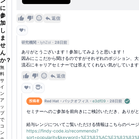
ン
iverse perspectives from all Red Hatte
に
e technology industry work here. Wheth
参
ke a difference in the world of open s
返信
加
し
❤️
1
ま
研究機関
IyhZol
28日前
せ
ありがとうございます！参加してみようと思います！
ん
因みにここだから聞けるのですがそれぞれのポジション、大
か？
流石にキャリアセミナーでは答えてくれない気がしています
無
料
返信
サ
イ
❤️
😇
1
1
ン
ア
Red Hat
バックオフィス
e3df09
28日前
投稿者
ッ
セミナーへのご参加を前向きにご検討いただき、ありが
プ
で
給与レンジについてご覧いただける情報はこちらのペー
コ
https://findy-code.io/recommends?
ン
sort=popularity&keyword=%E3%83%AC%E3%83%
テ