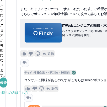
ン
また、キャリアセミナーにご参加いただいた後、ご希望
ツ
そちらでポジションや年収情報について改めて詳しくお
に
ア
ク
IT/Webエンジニアの転職・求人
セ
ハイクラスエンジニア向け転職・求人
ス
(キャリア)面談も実施。
が
可
能
返信
に
な
❤️
1
り
ま
テック 外資企業
kiFCGq
16日前
す。
コンサルに興味があるのですがこちらはseniorポジシ
規登録
返信
お持ちの方はこちら
❤️
1