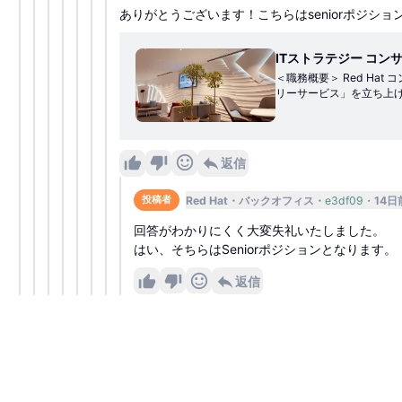
ありがとうございます！こちらはseniorポジショ
ITストラテジー コン
＜職務概要＞ Red H
リーサービス」を立ち上
す。 本ポジションは従来
関与するロールです。Re
題を紐解き、IT/DX戦
きます。 また、対話の過
返信
ンです。日本におけるサ
活躍を期待しています。 ＜主な職務内容＞ 戦略策定とロードマップ立案： ・経営層や本部長クラスへのヒアリングを通じた経営課題の抽出 ・中長
期的なITロードマップの
Red Hat
バックオフィス
e3df09
14日
投稿者
ン戦略」の策定に注力 構想策定と変革の推進： ・現状（As-Is）のIT環境把握と、経営課題に基づいた「あるべき姿（To-Be）」の構想策定 ・全社
回答がわかりにくく大変失礼いたしました。
的な業務プロセス改革（BP
支援： ・ステークホルダ
はい、そちらはSeniorポジションとなります。
定後のPMOとして、プロジェクトの成功に向けた伴走支援 ブラン
値の言語化と訴求 ・社内
返信
持ち、サービス基盤の構