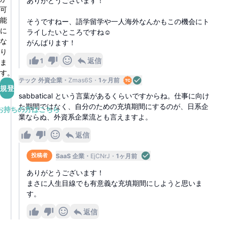
ありがとうございます！
可
能
そうですねー、語学留学や一人海外なんかもこの機会にト
に
ライしたいところですね☺️
な
がんばります！
り
1
返信
ま
す。
テック 外資企業
Zmas6S
1ヶ月前
規登録
sabbatical という言葉があるくらいですからね。仕事に向け
た期間ではなく、自分のための充填期間にするのが、日系企
お持ちの方はこちら
業ならぬ、外資系企業流とも言えますよ。
返信
SaaS 企業
EjCNrJ
1ヶ月前
投稿者
ありがとうございます！
まさに人生目線でも有意義な充填期間にしようと思いま
す。
返信