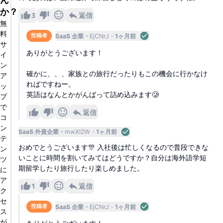
か？
3
返信
無
料
SaaS 企業
EjCNrJ
1ヶ月前
投稿者
サ
ありがとうございます！
イ
ン
確かに、、、家族との旅行だったりもこの機会に行かなけ
ア
ればですねー。
ッ
英語はなんとかがんばって詰め込みます🥲
プ
で
返信
コ
ン
SaaS 外資企業
mwXI2W
1ヶ月前
テ
おめでとうございます🎊 入社後は忙しくなるので普段できな
ン
いことに時間を割いてみてはどうですか？自分は海外語学短
ツ
期留学したり旅行したり楽しめました。
に
ア
1
返信
ク
セ
SaaS 企業
EjCNrJ
1ヶ月前
投稿者
ス
が