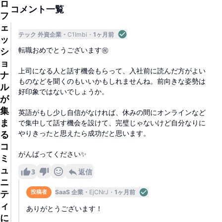
ロ
コメント一覧
フ
ェ
テック 外資企業
C1Imbi
1ヶ月前
ッ
転職おめでとうございます㊗️
シ
ョ
上司になる人と話す機会もらって、入社前に読んだ方がよい
ナ
ものなどを聞くのもいいかもしれませんね。前向きな姿勢は
ル
好印象ではないでしょうか。
が
集
英語がもし少し自信がなければ、休みの間にオンラインなど
ま
で集中して話す機会を設けて、完璧じゃないけど自分なりに
やりきったと思えたら成功だと思います。
る
コ
がんばってください✨
ミ
ュ
3
返信
ニ
テ
SaaS 企業
EjCNrJ
1ヶ月前
投稿者
ィ
ありがとうございます！
に