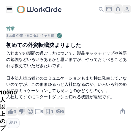
営業
SaaS 企業
EjCNrJ
1ヶ月前
初めての外資転職決まりました
入社までの期間の過ごし方について、製品キャッチアップや英語
の勉強などいろいろあるかと思いますが、やっておくべきことあ
れば教えていただきたいです。
日本法人担当者とのコミュニケーションもまだ特に発生していな
いのですが、このままゆるっと入社になるのか、いろいろ前のめ
りにコミュケーションしても良いものかどうなのか。。
10000
入社してすぐにスタートダッシュ切れる状態が理想です。
人
以
1
8
3
9
上
の
🎉
37
プ