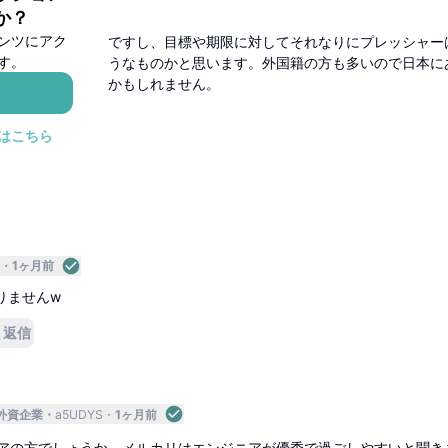
1ヶ月前
か？
ンツにアク
とばかりではないですし、目標や期限に対してそれなりにプレッシャー
す。
はどこでも似たようなものかと思います。外国籍の方も多いので日本に
うなところはあるかもしれません。
返信
はこちら
1ヶ月前
返信
1ヶ月前
りませんw
返信
外資企業
a5UDYS
1ヶ月前
アの方でしょうか。メルカリはエンジニアが優秀で過ごしやすいと聞き