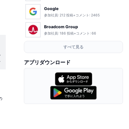
Google
参加社員:
212
投稿+コメント:
2465
Broadcom Group
参加社員:
186
投稿+コメント:
66
すべて見る
アプリダウンロード
兼
の