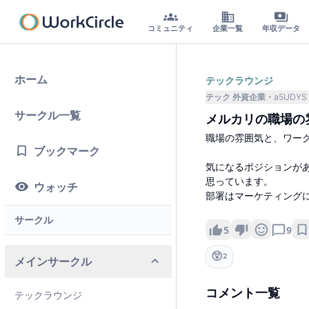
コミュニティ
企業一覧
年収データ
ホーム
テックラウンジ
テック 外資企業
a5UDYS
サークル一覧
メルカリの職場の
職場の雰囲気と、ワー
ブックマーク
気になるポジションが
思っています。
ウォッチ
部署はマーケティング
サークル
5
9
😲
2
メインサークル
コメント一覧
テックラウンジ