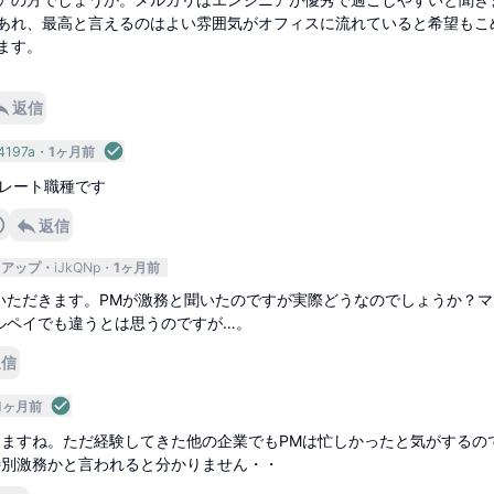
あれ、最高と言えるのはよい雰囲気がオフィスに流れていると希望もこ
ます。
返信
4197a
1ヶ月前
レート職種です
返信
トアップ
iJkQNp
1ヶ月前
いただきます。PMが激務と聞いたのですが実際どうなのでしょうか？マ
ルペイでも違うとは思うのですが…。
返信
1ヶ月前
しますね。ただ経験してきた他の企業でもPMは忙しかったと気がするの
特別激務かと言われると分かりません・・