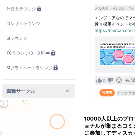
外資系ラウンジ
メルカリ
A3IOgk
1
エンジニアなのでマ
コンサルラウンジ
近々採用イベントが
https://mercari.co
SIラウンジ
TCラウンジ(8・9月)👑
SIプライベートラウンジ
2
職種サークル
テック 外
投稿者
穏やかときいて安
ソフトウェアエンジニア
はよいなと思いま
イベントお知らせ
10000人以上のプ
営業
ョナルが集まるコミ
に参加してディスカ