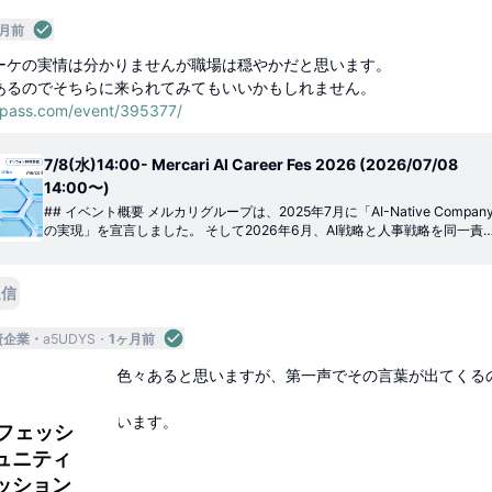
ヶ月前
ーケの実情は分かりませんが職場は穏やかだと思います。
あるのでそちらに来られてみてもいいかもしれません。
nnpass.com/event/395377/
7/8(水)14:00- Mercari AI Career Fes 2026 (2026/07/08
14:00〜)
## イベント概要 メルカリグループは、2025年7月に「AI-Native Company
の実現」を宣言しました。 そして2026年6月、AI戦略と人事戦略を同一責
任者のもとに統合し、CTOの木村俊也が新たにCHRO（最高人事責任者）
CAIO（最高AI責任者）兼CTOに就任。 「HR for an AI-Native Company」
という新たなビジョンのもと、組織の運営基盤そのものをAI前提でアップデ
返信
ートする、大きな変革のフェーズへと移行します。 本イベントでは新CHRO
の木村による基調講演のほか各部門のリーダー陣によるセッション多数開催
資企業
a5UDYS
1ヶ月前
予定。 AI-Native...
心しております。色々あると思いますが、第一声でその言葉が出てくる
す。
もありがとうございます。
ロフェッシ
ュニティ
返信
ッション