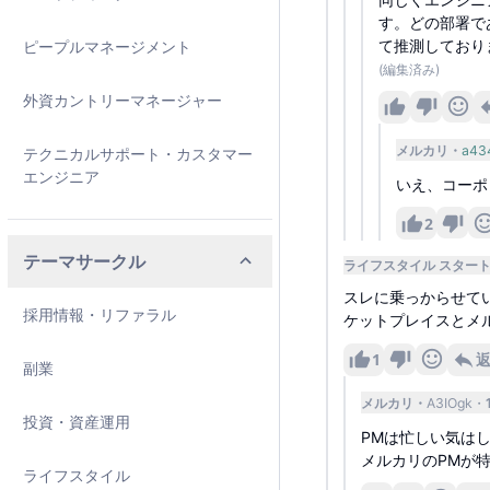
す。どの部署で
て推測しており
ピープルマネージメント
(編集済み)
外資カントリーマネージャー
メルカリ
a43
テクニカルサポート・カスタマー
エンジニア
いえ、コーポ
2
テーマサークル
ライフスタイル スター
スレに乗っからせて
採用情報・リファラル
ケットプレイスとメ
1
副業
メルカリ
A3IOgk
投資・資産運用
PMは忙しい気は
メルカリのPMが
ライフスタイル