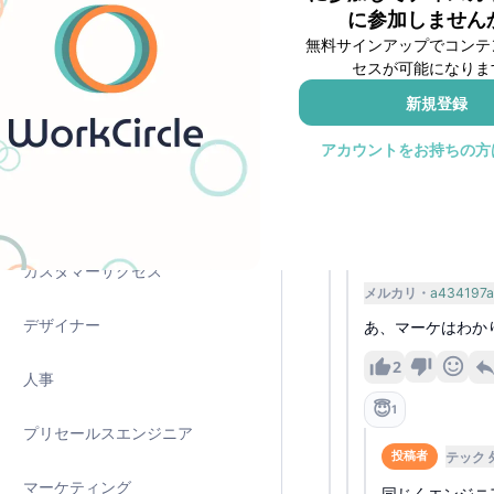
ソリューションアーキテクト
メルカリ
A3IOgk
に参加しません
無料サインアップでコンテ
もちろんいいこ
データ
セスが可能になりま
ありますがそれ
る外資と似たよ
新規登録
プロダクトマネージャー
アカウントをお持ちの方
コンサルタント
メルカリ
a434197a
最高ですよ
その他の職種
2
カスタマーサクセス
メルカリ
a434197a
デザイナー
あ、マーケはわか
2
人事
😇
1
プリセールスエンジニア
テック 
投稿者
マーケティング
同じくエンジニ