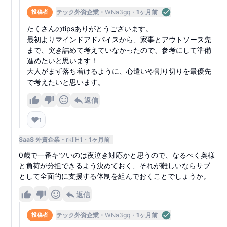
テック外資企業
WNa3gq
1ヶ月前
投稿者
たくさんのtipsありがとうございます。
最初よりマインドアドバイスから、家事とアウトソース先
まで、突き詰めて考えていなかったので、参考にして準備
進めたいと思います！
大人がまず落ち着けるように、心遣いや割り切りを最優先
で考えたいと思います。
返信
❤️
1
SaaS 外資企業
rkliH1
1ヶ月前
0歳で一番キツいのは夜泣き対応かと思うので、なるべく奥様
と負荷が分担できるよう決めておく、それが難しいならサブ
として全面的に支援する体制を組んでおくことでしょうか。
返信
テック外資企業
WNa3gq
1ヶ月前
投稿者