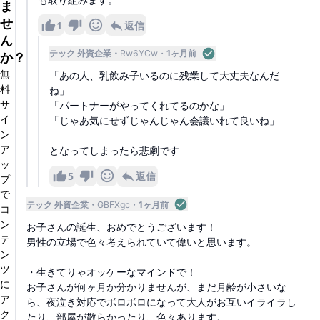
ま
せ
1
返信
ん
テック 外資企業
Rw6YCw
1ヶ月前
か？
無
「あの人、乳飲み子いるのに残業して大丈夫なんだ
料
ね」
サ
「パートナーがやってくれてるのかな」
イ
「じゃあ気にせずじゃんじゃん会議いれて良いね」
ン
ア
となってしまったら悲劇です
ッ
5
返信
プ
で
テック 外資企業
GBFXgc
1ヶ月前
コ
ン
お子さんの誕生、おめでとうございます！
テ
男性の立場で色々考えられていて偉いと思います。
ン
ツ
・生きてりゃオッケーなマインドで！
に
お子さんが何ヶ月か分かりませんが、まだ月齢が小さいな
ア
ら、夜泣き対応でボロボロになって大人がお互いイライラし
ク
たり、部屋が散らかったり、色々あります。