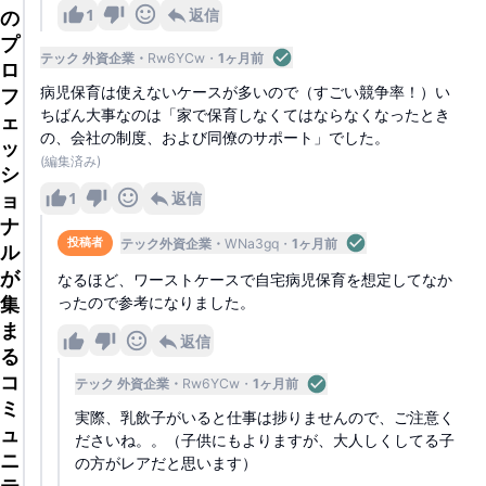
1
返信
の
プ
テック 外資企業
Rw6YCw
1ヶ月前
ロ
病児保育は使えないケースが多いので（すごい競争率！）い
フ
ちばん大事なのは「家で保育しなくてはならなくなったとき
ェ
の、会社の制度、および同僚のサポート」でした。
ッ
(編集済み)
シ
ョ
1
返信
ナ
テック外資企業
WNa3gq
1ヶ月前
投稿者
ル
が
なるほど、ワーストケースで自宅病児保育を想定してなか
集
ったので参考になりました。
ま
返信
る
コ
テック 外資企業
Rw6YCw
1ヶ月前
ミ
実際、乳飲子がいると仕事は捗りませんので、ご注意く
ュ
ださいね。。（子供にもよりますが、大人しくしてる子
ニ
の方がレアだと思います）
テ