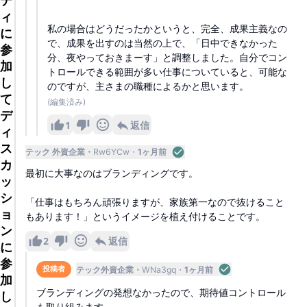
ィ
私の場合はどうだったかというと、完全、成果主義なの
に
で、成果を出すのは当然の上で、「日中できなかった
参
分、夜やっておきまーす」と調整しました。自分でコン
加
トロールできる範囲が多い仕事についていると、可能な
し
のですが、主さまの職種によるかと思います。
て
(編集済み)
デ
1
返信
ィ
ス
テック 外資企業
Rw6YCw
1ヶ月前
カ
最初に大事なのはブランディングです。
ッ
シ
「仕事はもちろん頑張りますが、家族第一なので抜けること
ョ
もあります！」というイメージを植え付けることです。
ン
2
返信
に
参
テック外資企業
WNa3gq
1ヶ月前
投稿者
加
ブランディングの発想なかったので、期待値コントロール
し
も取り組みます。