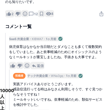
のも知りたいです。
8
2
12
コメント一覧
SaaS 外資企業
KIBWA7
1ヶ月前
病児保育はなかなか当日朝だとダメなことも多くて複数契約
をしていました。あと炊事軽減のためにオイシックスのよう
なミールキットが重宝しましたね。手抜きも大事ですよ。
返信
テック外資企業
WNa3gq
1ヶ月前
投稿者
実践アドバイスありがとうございます。
感染症流行ってる時はみなさん利用しそうで、すぐ見つか
10000
らなそうですね！
人
ミールキットいいですね。炊事軽減のため、類似サービス
以
を検討中でした。
上