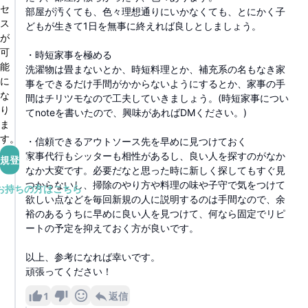
セ
部屋が汚くても、色々理想通りにいかなくても、とにかく子
ス
どもが生きて1日を無事に終えれば良しとしましょう。
が
可
・時短家事を極める
能
洗濯物は畳まないとか、時短料理とか、補充系の名もなき家
に
事をできるだけ手間がかからないようにするとか、家事の手
な
間はチリツモなので工夫していきましょう。(時短家事につい
り
てnoteを書いたので、興味があればDMください。)
ま
す。
・信頼できるアウトソース先を早めに見つけておく
家事代行もシッターも相性があるし、良い人を探すのがなか
規登録
なか大変です。必要だなと思った時に新しく探してもすぐ見
つからないし、掃除のやり方や料理の味や子守で気をつけて
お持ちの方はこちら
欲しい点などを毎回新規の人に説明するのは手間なので、余
裕のあるうちに早めに良い人を見つけて、何なら固定でリピ
ートの予定を抑えておく方が良いです。
以上、参考になれば幸いです。
頑張ってください！
1
返信