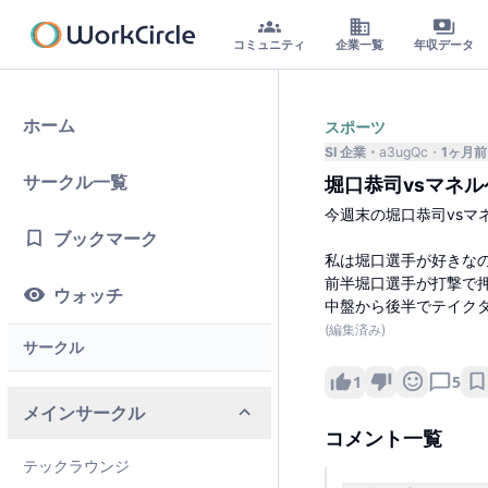
コミュニティ
企業一覧
年収データ
ホーム
スポーツ
SI 企業
a3ugQc
1ヶ月前
サークル一覧
堀口恭司vsマネル
今週末の堀口恭司vs
ブックマーク
私は堀口選手が好きな
前半堀口選手が打撃で
ウォッチ
中盤から後半でテイク
(編集済み)
サークル
1
5
メインサークル
コメント一覧
テックラウンジ