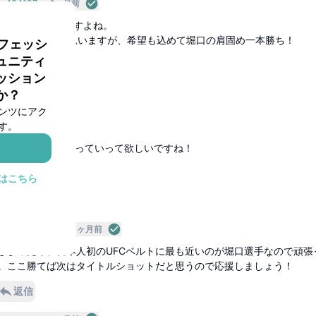
a434197a
1ヶ月前
化してきて怖いですよね。
能性も十分あると思いますが、希望も込めて堀口の肩固め一本勝ち！
ロフェッシ
ュニティ
信
ッション
か？
3ugQc
1ヶ月前
ンツにアク
ございます！
す。
が怖すぎます笑
合わず、寝技に持っていって欲しいですね！
返信
はこちら
ャー
a434197a
1ヶ月前
しまった今、日本人初のUFCベルトに最も近いのが堀口選手なので頑張
。ここ勝てば次はタイトルショットだと思うので応援しましょう！
返信