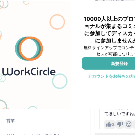
テック メガベンチャー
外資系ラウンジ
最近のケイプ、巨乳
ケイプがKOする可
10000人以上のプ
コンサルラウンジ
ョナルが集まるコミ
返
に参加してディスカ
SIラウンジ
に参加しません
SI 企業
a
投稿者
無料サインアップでコンテ
ご返信ありがとう
TCラウンジ(8・9月)👑
セスが可能になりま
本当に巨乳パンチ
打ち合いには付き
新規登録
SIプライベートラウンジ
1
アカウントをお持ちの方
😂
1
職種サークル
テック メガベンチ
ソフトウェアエンジニア
平達郎も負けて
てほしいですね
営業
2