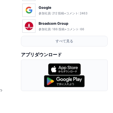
Google
参加社員:
212
投稿+コメント:
2463
Broadcom Group
参加社員:
186
投稿+コメント:
66
すべて見る
アプリダウンロード
っ