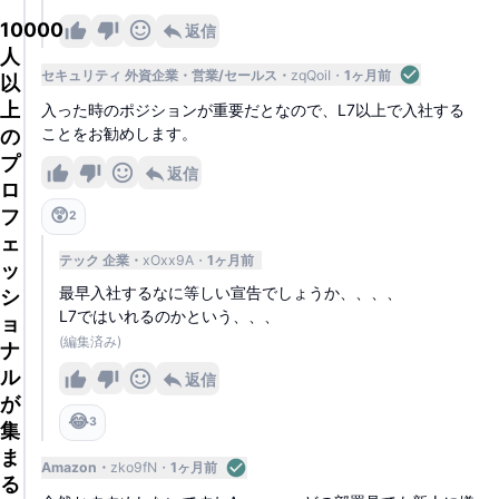
10000
返信
人
セキュリティ 外資企業
営業/セールス
zqQoiI
1ヶ月前
以
上
入った時のポジションが重要だとなので、L7以上で入社する
ことをお勧めします。
の
プ
返信
ロ
フ
😲
2
ェ
テック 企業
xOxx9A
1ヶ月前
ッ
最早入社するなに等しい宣告でしょうか、、、、
シ
L7ではいれるのかという、、、
ョ
(編集済み)
ナ
ル
返信
が
😂
3
集
ま
Amazon
zko9fN
1ヶ月前
る