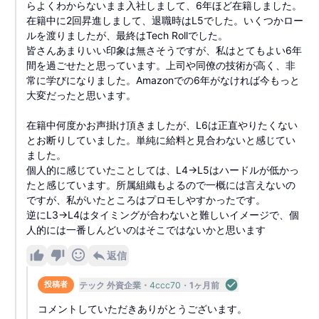
らよくわからないまま入社しまして、6年ほど在籍しました。
在籍中に2回昇進しまして、退職時はL5でした。いくつかロー
ルを渡りましたが、最終はTech Rollでした。
皆さんあまりいい印象は無さそうですが、私はとてもよい6年
間を過ごせたと思っています。上司や同僚の技術が高く、非
常に学びになりました。Amazonでの6年がなければ今もっと
大変だったと思います。
在籍中何度かお声掛け頂きましたが、L6は正直やりたくない
とお断りしていました。単純に給料と見合わないと感じてい
ました。
個人的に感じていたことしては、L4→L5はハードルが低かっ
たと感じています。所属組織もよるので一概には言えないの
ですが、私がいたところはプロモしやすかったです。
逆にL3→L4はタイミングが合わないと難しいイメージで、個
人的には一番しんどいのはそこではないかと思います
返信
テック 外資企業
4ccc70
1ヶ月前
投稿者
コメントしていただきありがとうございます。