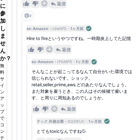
返信
に
参
😢
2
加
し
ex-Amazon
c9ahPD
1ヶ月前
ま
Hire to fireというやつですね。一時期炎上してた記憶
せ
返信
ん
か？
ex-Amazon
rPbMFR
1ヶ月前
無
そんなことが起こってるなんて自分がいた環境では
料
信じられないです。ショック。
サ
retail,seller,prime,aws.どのあたりなんでしょう。
イ
また対象を雇うとき、この人はその候補で雇いま
ン
す、と周りに周知あるのでしょうか。
ア
ッ
返信
プ
で
テック 外資企業
XQ3WUC
1ヶ月前
コ
ン
とてもtoxicなんですね💦
テ