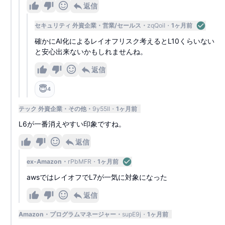
返信
セキュリティ 外資企業
営業/セールス
zqQoiI
1ヶ月前
確かにAI化によるレイオフリスク考えるとL10くらいない
と安心出来ないかもしれませんね。
返信
😇
4
テック 外資企業
その他
9y55II
1ヶ月前
L6が一番消えやすい印象ですね。
返信
ex-Amazon
rPbMFR
1ヶ月前
awsではレイオフでL7が一気に対象になった
返信
Amazon
プログラムマネージャー
supE9j
1ヶ月前