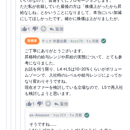
いい方なので、普通すぐにプロモーションします。
ただ私が在籍していた最後の方は「株価上がったから昇
給なしね」とかいうことになりまして、本当にいい加減
にしてほしかったです。確かに株価は上がりましたが。
1
返信
テック 外資企業
4ccc70
1ヶ月前
投稿者
ご丁寧にありがとうございます。
昇格時の給与レンジや昇給の実態について、とても参
考になりました。
お話を伺う限り、L4→L5は10-20%くらいがボリュー
ムゾーンで、入社時のレベルや給与レンジによってか
なり変わりそうですね。
現在オファーを検討している立場なので、L5で再入社
も検討しようと思います。
1
返信
ex-Amazon
Xqx3EX
1ヶ月前
そうですね……