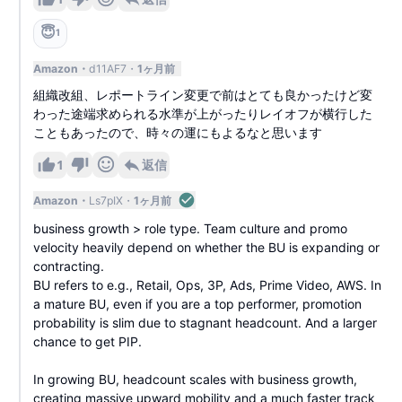
😇
1
Amazon
d11AF7
1ヶ月前
組織改組、レポートライン変更で前はとても良かったけど変
わった途端求められる水準が上がったりレイオフが横行した
こともあったので、時々の運にもよるなと思います
1
返信
Amazon
Ls7pIX
1ヶ月前
business growth > role type. Team culture and promo
velocity heavily depend on whether the BU is expanding or
contracting.
BU refers to e.g., Retail, Ops, 3P, Ads, Prime Video, AWS. In
a mature BU, even if you are a top performer, promotion
probability is slim due to stagnant headcount. And a larger
chance to get PIP.
In growing BU, headcount scales with business growth,
creating massive upward mobility and a much faster track