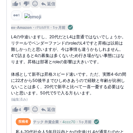
1
返信
👀
1
1
ex-Amazon
rPbMFR
1ヶ月前
L4の中途いますし、20代だとL4は普通ではないでしょうか。
リテールでベンダーファンドのroleのL4ですと昇格は以前は
難しかったと思いますが、今は事情も違うかもしれません。
4で詰まると4の募集は多くないため行き場がない事態にはな
ります。昇格は部署とroleの影響は大きいです。
体感として新卒は昇格スピード速いです。ただ、実際4-6の間
に22才から50後半までひしめきあうので経験と年齢が比例し
ないことは多く、20代で新卒と比べて一喜一憂する必要はな
いと思います。50代で5で入る方もいます。
(編集済み)
4
返信
テック 外資企業
4ccc70
1ヶ月前
投稿者
私も20代社会人5年目以内とかの中途はL4が通常なのかと