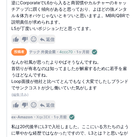
逆にCorporateでL6から入ると商習慣やカルチャーのキャッ
チアップに躓く傾向があると思っており、よほどの強メンタ
ル＆体力オバケじゃないとキツいと思いますよ。MBR/QBRで
説明責任が求められます。
L5が丁度いいポジションだと思ってます。
返信
テック 外資企業
4ccc70
1ヶ月前
投稿者
なんか社風が思ったよりやばそうなんですね。
首切りが有名なのは知ってましたが解雇するために若手を雇
うほどなんですね。
Loop面接が他社と比べてとんでもなく大変でしたしブランド
でサンクコストが少し働いていた気がします
(編集済み)
返信
ex-Amazon
Xqx3EX
1ヶ月前
私は20代後半にL3で入社しました。ここにいる方たちのよう
に華やかな経歴ではなかったですので、L3とは？と思いなが