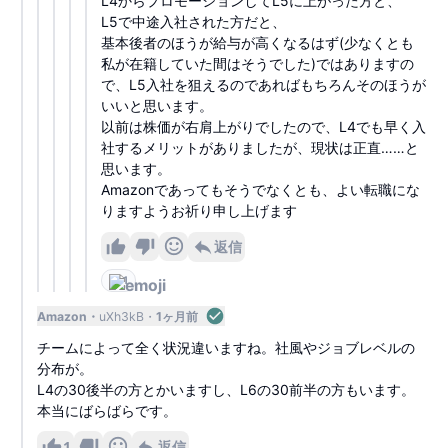
L4からプロモーションしてL5に上がった方と、
L5で中途入社された方だと、
基本後者のほうが給与が高くなるはず(少なくとも
私が在籍していた間はそうでした)ではありますの
で、L5入社を狙えるのであればもちろんそのほうが
いいと思います。
以前は株価が右肩上がりでしたので、L4でも早く入
社するメリットがありましたが、現状は正直……と
思います。
Amazonであってもそうでなくとも、よい転職にな
りますようお祈り申し上げます
返信
1
Amazon
uXh3kB
1ヶ月前
チームによって全く状況違いますね。社風やジョブレベルの
分布が。
L4の30後半の方とかいますし、L6の30前半の方もいます。
本当にばらばらです。
1
返信