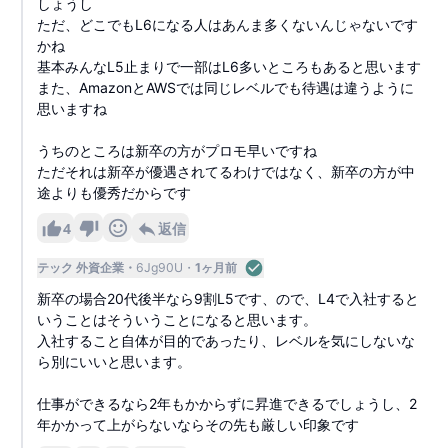
しょうし
ただ、どこでもL6になる人はあんま多くないんじゃないです
かね
基本みんなL5止まりで一部はL6多いところもあると思います
また、AmazonとAWSでは同じレベルでも待遇は違うように
思いますね
うちのところは新卒の方がプロモ早いですね
ただそれは新卒が優遇されてるわけではなく、新卒の方が中
途よりも優秀だからです
4
返信
テック 外資企業
6Jg90U
1ヶ月前
新卒の場合20代後半なら9割L5です、ので、L4で入社すると
いうことはそういうことになると思います。
入社すること自体が目的であったり、レベルを気にしないな
ら別にいいと思います。
仕事ができるなら2年もかからずに昇進できるでしょうし、2
年かかって上がらないならその先も厳しい印象です