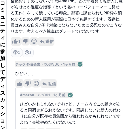
全然おすすめしないですねAmazon。どの部署見ても新人に嫌
コ
がらせとか過度な指導（という名のローパフォーマーに見せ
ミ
る工作）をして潰している印象。部署に課せられたPIP枠を消
ュ
化するための新人採用が実際に日本でも起きてます。既存社
ニ
員はみんな自分がPIP対象にならないために必死なのでこうな
テ
ります。考えるべき観点はグレードではないです
ィ
1
返信
に
参
😲
😢
2
2
加
し
テック 外資企業
XQ3WUC
1ヶ月前
て
ひどい、、
デ
返信
ィ
ス
Amazon
zko9fN
1ヶ月前
カ
ひどいかもしれないですけど、チーム内でこの動きがあ
ッ
ると同調せざるおえないです。同調しないと新人の代わ
シ
りに自分が既存社員集団から狙われるかもしれないです
ョ
よね？会社やめたくはないんで
ン