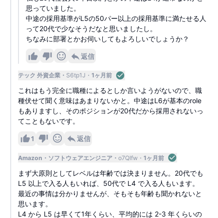
思っていました。
中途の採用基準がL5の50パー以上の採用基準に満たせる人
って20代で少なそうだなと思いましたし。
ちなみに部署とかお伺いしてもよろしいでしょうか？
返信
テック 外資企業
S6tp1J
1ヶ月前
これはもう完全に職種によるとしか言いようがないので、職
種伏せて聞く意味はあまりないかと。中途はL6が基本のrole
もありますし、そのポジションが20代だから採用されないっ
てこともないです。
1
返信
Amazon
ソフトウェアエンジニア
o7QIfw
1ヶ月前
まず大原則としてレベルは年齢では決まりません。20代でも
L5 以上で入る人もいれば、50代で L4 で入る人もいます。
最近の事情は分かりませんが、そもそも年齢も聞かれないと
思います。
L4 から L5 は早くて1年くらい、平均的には 2-3 年くらいの