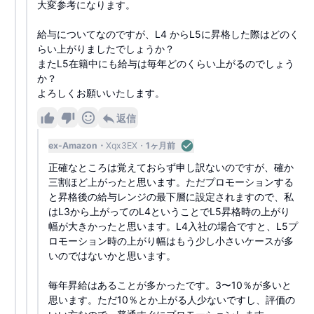
大変参考になります。
給与についてなのですが、L4 からL5に昇格した際はどのく
らい上がりましたでしょうか？
またL5在籍中にも給与は毎年どのくらい上がるのでしょう
か？
よろしくお願いいたします。
返信
ex-Amazon
Xqx3EX
1ヶ月前
正確なところは覚えておらず申し訳ないのですが、確か
三割ほど上がったと思います。ただプロモーションする
と昇格後の給与レンジの最下層に設定されますので、私
はL3から上がってのL4ということでL5昇格時の上がり
幅が大きかったと思います。L4入社の場合ですと、L5プ
ロモーション時の上がり幅はもう少し小さいケースが多
いのではないかと思います。
毎年昇給はあることが多かったです。3〜10％が多いと
思います。ただ10％とか上がる人少ないですし、評価の