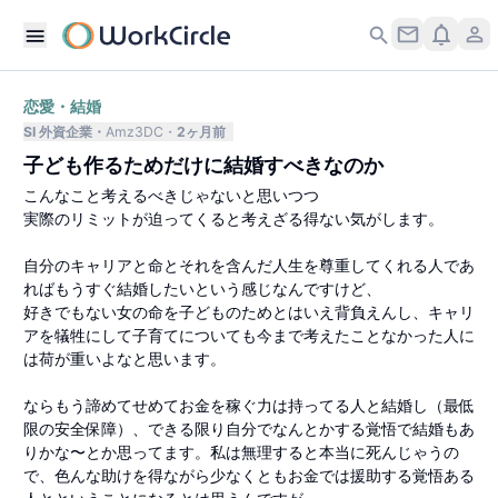
恋愛・結婚
SI 外資企業
Amz3DC
2ヶ月前
子ども作るためだけに結婚すべきなのか
こんなこと考えるべきじゃないと思いつつ
実際のリミットが迫ってくると考えざる得ない気がします。
自分のキャリアと命とそれを含んだ人生を尊重してくれる人であ
ればもうすぐ結婚したいという感じなんですけど、
好きでもない女の命を子どものためとはいえ背負えんし、キャリ
アを犠牲にして子育てについても今まで考えたことなかった人に
は荷が重いよなと思います。
ならもう諦めてせめてお金を稼ぐ力は持ってる人と結婚し（最低
限の安全保障）、できる限り自分でなんとかする覚悟で結婚もあ
りかな〜とか思ってます。私は無理すると本当に死んじゃうの
で、色んな助けを得ながら少なくともお金では援助する覚悟ある