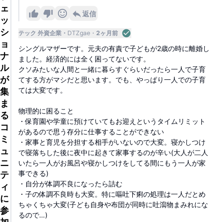
ェ
返信
ッ
シ
テック 外資企業
DTZgae
2ヶ月前
ョ
シングルマザーです。元夫の有責で子どもが2歳の時に離婚し
ナ
ました。経済的には全く困ってないです。
ル
クソみたいな人間と一緒に暮らすぐらいだったら一人で子育
が
てする方がマシだと思います。でも、やっぱり一人での子育
ては大変です。
集
ま
物理的に困ること
る
・保育園や学童に預けていてもお迎えというタイムリミット
コ
があるので思う存分に仕事することができない
ミ
・家事と育児を分担する相手がいないので大変。寝かしつけ
ュ
で寝落ちした後に夜中に起きて家事するのが辛い(大人が二人
ニ
いたら一人がお風呂や寝かしつけをしてる間にもう一人が家
事できる)
テ
・自分が体調不良になったら詰む
ィ
・子の体調不良時も大変。特に嘔吐下痢の処理は一人だとめ
に
ちゃくちゃ大変(子ども自身や布団が同時に吐瀉物まみれにな
参
るので…)