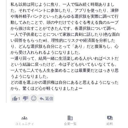
私も以前は同じように焦り、一人で悩み続く時期ありまし
た。それでイベントに参加したり、アプリを使ったり、凍卵
や海外精子バンクといったあらゆる選択肢を実際に調べて行
動してみたことで、頭の中だけでぐるぐる考える負のループ
から抜け出すことができたんです。各選択肢について調べ、
一人で子供産むことについて家族に真剣に話したり(色な面白
い回答をもらったw)、理性的にリスクや経済面を分析した
り、どんな選択肢も自分にとって「あり」だと腹落ちし、心
から受け入れられるようになりました。
一通り回って、結局一緒に生活楽しめる人がいればベストだ
という結論に戻ったけど、今は子どもがいてもいなくても、
一人でも二人でも人生を楽めることは最重要だとはっきり思
うようになりました。
どの道を選ぶかの選択権は自分にあると思えるようになった
から、驚くほど心が軽くなりましたよー
1
返信
コミュニティ
企業一覧
給料