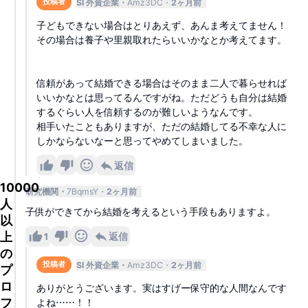
SI 外資企業
Amz3DC
2ヶ月前
投稿者
子どもできない場合はとりあえず、あんま考えてません！
その場合は養子や里親取れたらいいかなとか考えてます。
信頼があって結婚できる場合はそのまま二人で暮らせれば
いいかなとは思ってるんですがね。ただどうも自分は結婚
するぐらい人を信頼するのが難しいようなんです。
相手いたこともありますが、ただの結婚してる不幸な人に
しかならないなーと思ってやめてしまいました。
返信
10000
研究機関
7BqmsY
2ヶ月前
人
子供ができてから結婚を考えるという手段もありますよ。
以
上
1
返信
の
SI 外資企業
Amz3DC
2ヶ月前
投稿者
プ
ロ
ありがとうございます。実はすげー保守的な人間なんです
フ
よね⋯⋯！！