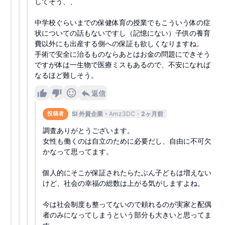
してそう、、
中学校ぐらいまでの保健体育の授業でもこういう体の症
状についての話もないですし（記憶にない）子供の養育
費以外にも出産する側への保証も欲しくなりますね。
手術で安全に治るものならあとはお金の問題にできそう
ですが体は一生物で医療ミスもあるので、不安になれば
なるほど難しそう。
返信
SI 外資企業
Amz3DC
2ヶ月前
投稿者
調査ありがとうございます。
女性も働くのは自立のために必要だし、自由に不可欠
かなって思ってます。
個人的にそこが保証されたらたぶん子どもは増えない
けど、社会の幸福の総数は上がる気がしますよね。
今は社会制度も整ってないので頼れるのが実家と配偶
者のみになってしまうという部分も大きいと思ってま