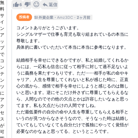
無
6
返信
料
サ
SI 外資企業
Amz3DC
2ヶ月前
投稿者
イ
コメントありがとうございます。
ン
シングルマザーで仕事も育児も取り組まれているの本当に
ア
尊敬します。
ッ
具体的に書いていただいて本当に本当に参考になります。
プ
で
結婚相手を幸せにできるかですが、私と結婚してくれるか
コ
らには、一応私も信念に従って相手に対して過不足ないよ
ン
うに義務を果たすつもりです。ただ⋯⋯相手が私の命やキ
テ
ャリア、人生を尊重してくれないと私が感じた時に、正直
ン
心の底から、感情で相手を幸せにしようと感じるのは難し
ツ
いと思います。逆にそこだけ外さずに尊重してもらえるな
に
ら、人間なのでその他の欠点とかは許容したいなぁと思っ
ア
てます。私も欠点だらけの人間ですしね。
ク
ただ最低要件の自分の命や人生を尊重してもらえる相手と
セ
いうのが見つからなさそうなので、そうなった時は結婚し
ス
ていてもしていなくても自分だけで孤独にやってく覚悟が
が
必要なのかなぁと思ってる、というところです。
可