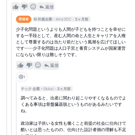
返信
SI 外資企業
Amz3DC
2ヶ月前
投稿者
少子化問題というよりも人間が子どもを持つことを幸せに
する一手段として、産む人間の命と人生とキャリアを人権
として尊重するのは当たり前だという風潮を広げてほしい
です⋯⋯少子化問題は人口子宮と養育システムが国家運営
にならない限りは難しそうです。
返信
😢
1
テック 企業
0kIszi
2ヶ月前
調べてみると、出産に関わり起こりやすくなるものでよ
くある事項は骨盤臓器脱というものがあるみたいです
ね。
政治家は子供いる女性も働くこと前提の社会に仕向けて
酷いとは思ったものの、仕向けた設計者側の理解も不足