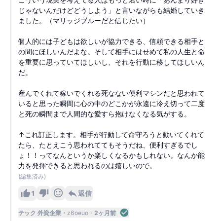
じゃないんだけどどうしよう」と言いながらも結婚していき
ました。（マリッジブルーだと信じたい）
個人的には子どもは欲しいが協力できる、信頼できる相手と
の間にほしいんだよな。そして相手にはせめて私の人生と命
を重要に思っていてほしいし、それを行動に移してほしいん
だ。
産んでくれて稼いでくれる死なない便利マシンだと思われて
いると思った瞬間に心の中のどこかが永遠に冷え切って二度
と死の瞬間まで人間的な愛すら抱けなくなる気がする。
↑これ訂正します。相手が行動して命守ろうと動いてくれて
たら、たとえこう思われててもそうだね、便利すぎるでし
ょ！！ってなんというか楽しくなるかもしれない。なんか能
力を発揮できると思われるのは嬉しいので。
(編集済み)
1
返信
テック 外資企業
z6oeuo
2ヶ月前