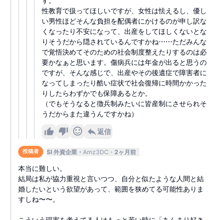
す。
性教育で扱ってほしいですが、女性は怯えるし、優し
い男性ほどそんな負担を配偶者にかけるのが申し訳な
くなったり不安になって、出産をしてほしくないとな
りそうだから隠されているんですかね⋯⋯ただみんな
で覚悟決めてそのための社会制度整えたりするのは必
要かなぁと思います。傷病兵には年金が出ると思うの
ですが、そんな感じで、出産やその後遺症で障害者に
なってしまったり酷い症状で社会復帰に時間かかった
りしたらわずかでも保障あるとか。
（でもそうなると徴兵制みたいに皆産制にさせられそ
うだからまた違うんですかね）
返信
SI 外資企業
Amz3DC
2ヶ月前
投稿者
本当に難しい。
結局は私が協力重視と言いつつ、自分と似たような人間と結
婚したいという欲望があって、範囲を狭めてる可能性ありま
すしね〜〜。
こういう現実を考えてる人はもっと若い時に「あんまり好き