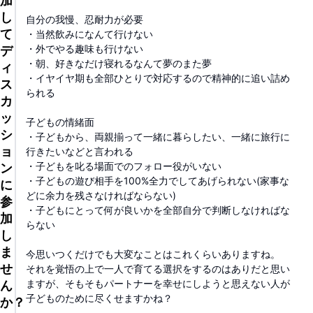
加
し
自分の我慢、忍耐力が必要
て
・当然飲みになんて行けない
・外でやる趣味も行けない
デ
・朝、好きなだけ寝れるなんて夢のまた夢
ィ
・イヤイヤ期も全部ひとりで対応するので精神的に追い詰め
ス
られる
カ
ッ
子どもの情緒面
シ
・子どもから、両親揃って一緒に暮らしたい、一緒に旅行に
ョ
行きたいなどと言われる
・子どもを叱る場面でのフォロー役がいない
ン
・子どもの遊び相手を100%全力でしてあげられない(家事な
に
どに余力を残さなければならない)
参
・子どもにとって何が良いかを全部自分で判断しなければな
加
らない
し
ま
今思いつくだけでも大変なことはこれくらいありますね。
せ
それを覚悟の上で一人で育てる選択をするのはありだと思い
ますが、そもそもパートナーを幸せにしようと思えない人が
ん
子どものために尽くせますかね？
か？