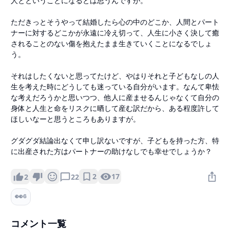
人とということになるとは思うんですが。
ただきっとそうやって結婚したら心の中のどこか、人間とパート
ナーに対するどこかが永遠に冷え切って、人生に小さく決して癒
されることのない傷を抱えたまま生きていくことになるでしょ
う。
それはしたくないと思ってたけど、やはりそれと子どもなしの人
生を考えた時にどうしても迷っている自分がいます。なんて卑怯
な考えだろうかと思いつつ、他人に産ませるんじゃなくて自分の
身体と人生と命をリスクに晒して産む訳だから、ある程度許して
ほしいなーと思うところもありますが。
グダグダ結論出なくて申し訳ないですが、子どもを持った方、特
に出産された方はパートナーの助けなしでも幸せでしょうか？
2
17
2
22
👀
6
コメント一覧