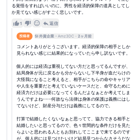
る覚悟をすればいいのに、男性を経済的保障の道具としてし
か見てない感じがすごく悲しいです。
1
返信
SI 外資企業
Amz3DC
2ヶ月前
投稿者
コメントありがとうございます。経済的保障の相手としか
見られない感じに結果的になっていたら申し訳ないです。
個人的には経済は重視してない方だと思ってるんですが、
結局身体が元に戻るかも分からないし下半身が血だらけの
大怪我になること考えると、相手がこちらの命やキャリア
や人生を重要だと考えていないケースだと、命守るために
経済力だけは必要になってくるんだよなぁとか考えてしま
うんですよね⋯⋯何故なら法律は身体の保護は義務にはし
てないけど、財産分与だけは義務にしてるので。
打算で結婚したくないなぁと思ってて、協力できる相手と
結婚したいと思ってるので、色々世間的な条件だけを見た
らよいと思われる人ともお別れしてここまで来てるのです
が、個人的には見つけたいけど結局見つからなさそうだな