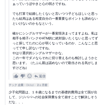
ぁっていうぼやきと心の弱さですね。
でも打算で結婚したくないと言いつつ子どもほしいと思っ
たら結局はある程度自分の一番重要なポイントも諦めない
といけないのかもなという。
確かにシングルマザーが一番覚悟決まってますよね。私は
相手を精子バンクやATM的に絶対扱いたくないと思ってず
っと探してたのに心が弱くなっているのか、こんなこと思
ってて申し訳ないですね。
やはり選択的シングルマザーかな。
この一年でダメならそれに切り替えるのも検討しようかと
思います。（たぶん親は認めないので勘当される気がしま
すけどね）
返信
テック 企業
0kIszi
2ヶ月前
少子化問題は、１８歳になるまでの基礎的費用は全て国が出
して、ジジババへの社会保障費を全て崩すことで解決しそう
だな、、、