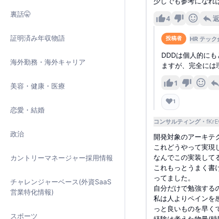
少しでも参考になれ
裏話🤫
4
証明済み年収物語
HR テック
投稿者
DDDは個人的に
海外勤務・海外キャリア
ますが、完全には
1
美容・健康・医療
❤️
1
恋愛・結婚
コンサルティング
fKr
政治
開発対象のアーキテ
これどうやって実現
なんでこの実装して
カントリーマネージャー採用情報
これもっとうまく書
ってました。
チャレンジャーベース(外資SaaS
自分だけで勉強する
営業特化情報)
私は人よりペインを
っと良いものを早く
スポーツ
経験は考えた物量(時