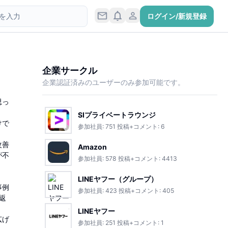
ログイン/新規登録
企業サークル
企業認証済みのユーザーのみ参加可能です。
思っ
SIプライベートラウンジ
けで
参加社員:
751
投稿+コメント:
6
改善
Amazon
が不
参加社員:
578
投稿+コメント:
4413
LINEヤフー（グループ）
事例
参加社員:
423
投稿+コメント:
405
返
LINEヤフー
広げ
参加社員:
251
投稿+コメント:
1