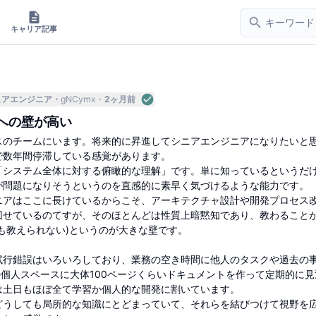
キャリア記事
ェアエンジニア
gNCymx
2ヶ月前
への壁が高い
ビスのチームにいます。将来的に昇進してシニアエンジニアになりたいと
で数年間停滞している感覚があります。
「システム全体に対する俯瞰的な理解」です。単に知っているというだ
が問題になりそうというのを直感的に素早く気づけるような能力です。
ニアはここに長けているからこそ、アーキテクチャ設計や開発プロセス
回せているのてすが、そのほとんどは性質上暗黙知であり、教わること
も教えられない)というのが大きな壁です。
試行錯誤はいろいろしており、業務の空き時間に他人のタスクや過去の
iの個人スペースに大体100ページくらいドキュメントを作って定期的に見
は土日もほぼ全て学習か個人的な開発に割いています。
どうしても局所的な知識にとどまっていて、それらを結びつけて視野を