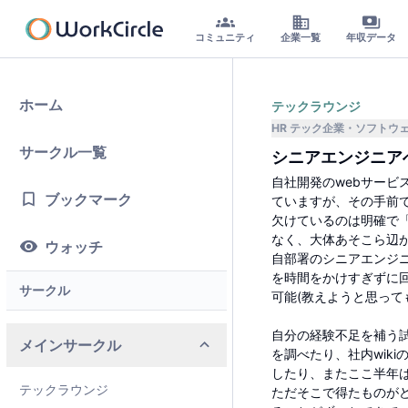
コミュニティ
企業一覧
年収データ
ホーム
テックラウンジ
HR テック企業
ソフトウ
サークル一覧
シニアエンジニア
自社開発のwebサー
ブックマーク
ていますが、その手前
欠けているのは明確で
なく、大体あそこら辺
ウォッチ
自部署のシニアエンジ
を時間をかけすぎずに
サークル
可能(教えようと思って
自分の経験不足を補う
メインサークル
を調べたり、社内wik
したり、またここ半年
テックラウンジ
ただそこで得たものが