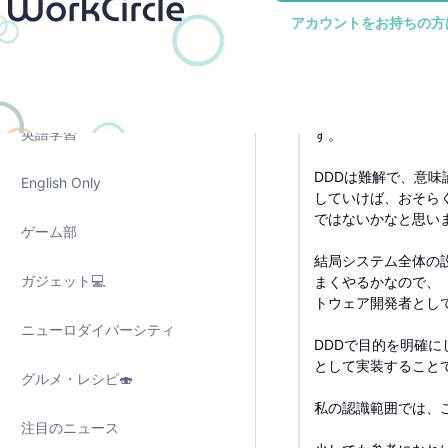
第一部では、ビジネ
アカウントをお持ちの方
整理と文脈の整理方
雑談
同じ言葉と区切られ
子育て
ここで整理されたい
英語学習
す。
DDDは難解で、意
English Only
していけば、おそら
ではないかなと思い
ゲーム部
結局システム全体の
ガジェット💻
まくやるかなので、
トウェア開発者とし
ニューロダイバーシティ
DDDで目的を明確
として実装すること
グルメ・レシピ🍣
私の認識範囲では、
注目のニュース