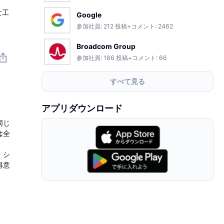
な工
Google
参加社員:
212
投稿+コメント:
2462
Broadcom Group
参加社員:
186
投稿+コメント:
66
すべて見る
アプリダウンロード
同じ
は全
、シ
得意