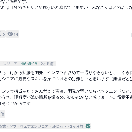
いない感覚です。
ければ自分のキャリアが危ういと感じていますが、みなさんはどのよう
？
5
14
エンジニア
df6bfb98
2ヶ月前
立ち上げから拡張を開発、インフラ面含めて一通りやらないと、いくら
もシニアに必要なスキルを身につけるのは難しいと思います（無理だと
インフラ構成をたくさん考えて実装、開発が弱いならバックエンドなど
のうち、理解度が浅い箇所を掘るのがいいのかなと感じました。得意不
りそうだからです
返信
企業
ソフトウェアエンジニア
gNCymx
2ヶ月前