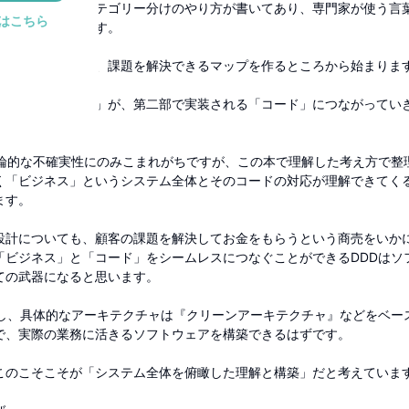
スの業務領域のカテゴリー分けのやり方が書いてあり、専門家が使う言
はこちら
法が書かれています。
た文脈で整理して、課題を解決できるマップを作るところから始まりま
わゆる「ビジネス」が、第二部で実装される「コード」につながってい
味論的な不確実性にのみこまれがちですが、この本で理解した考え方で整
く「ビジネス」というシステム全体とそのコードの対応が理解できてく
ます。
設計についても、顧客の課題を解決してお金をもらうという商売をいか
「ビジネス」と「コード」をシームレスにつなぐことができるDDDはソ
ての武器になると思います。
にし、具体的なアーキテクチャは『クリーンアーキテクチャ』などをベー
で、実際の業務に活きるソフトウェアを構築できるはずです。
このこそこそが「システム全体を俯瞰した理解と構築」だと考えていま