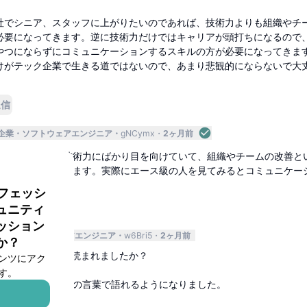
社でシニア、スタッフに上がりたいのであれば、技術力よりも組織やチ
必要になってきます。逆に技術力だけではキャリアが頭打ちになるので
やつにならずにコミュニケーションするスキルの方が必要になってきま
けがテック企業で生きる道ではないので、あまり悲観的にならないで大
返信
企業
ソフトウェアエンジニア
gNCymx
2ヶ月前
。今まで自分の技術力にばかり目を向けていて、組織やチームの改善と
かったと感じています。実際にエース級の人を見てみるとコミュニケー
る印象です。
ロフェッシ
ュニティ
返信
ッション
アップ
ソフトウェアエンジニア
w6Bri5
2ヶ月前
か？
をはじめよう』は読まれましたか？
ンツにアク
す。
じめてDDDを自分の言葉で語れるようになりました。