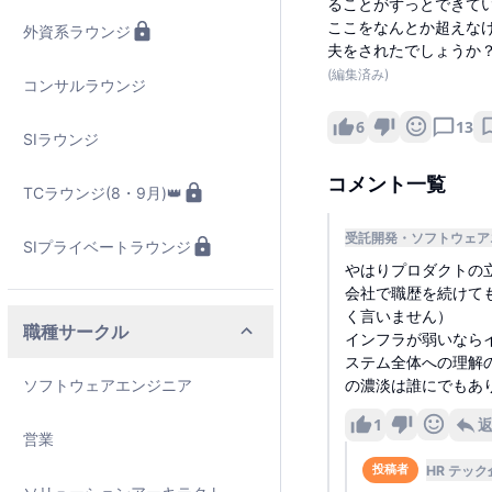
ることがずっとできて
ここをなんとか超えな
外資系ラウンジ
夫をされたでしょうか
(編集済み)
コンサルラウンジ
6
13
SIラウンジ
コメント一覧
TCラウンジ(8・9月)👑
受託開発
ソフトウェア
SIプライベートラウンジ
やはりプロダクトの
会社で職歴を続けて
く言いません）
職種サークル
インフラが弱いなら
ステム全体への理解
ソフトウェアエンジニア
の濃淡は誰にでもあ
1
営業
HR テック
投稿者