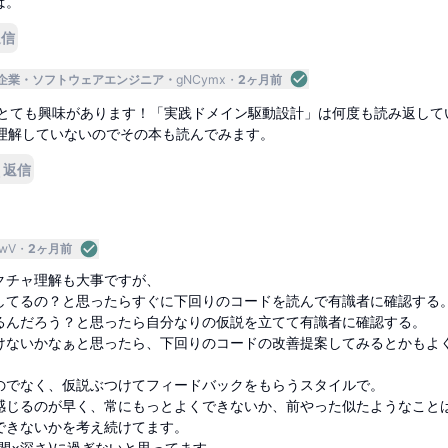
ば。
返信
企業
ソフトウェアエンジニア
gNCymx
2ヶ月前
もとても興味があります！「実践ドメイン駆動設計」は何度も読み返して
理解していないのでその本も読んでみます。
返信
EwV
2ヶ月前
クチャ理解も大事ですが、
してるの？と思ったらすぐに下回りのコードを読んで有識者に確認する
るんだろう？と思ったら自分なりの仮説を立てて有識者に確認する。
けないかなぁと思ったら、下回りのコードの改善提案してみるとかもよ
のでなく、仮説ぶつけてフィードバックをもらうスタイルで。
感じるのが早く、常にもっとよくできないか、前やった似たようなこと
できないかを考え続けてます。
間×深さ)に過ぎないと思ってます。