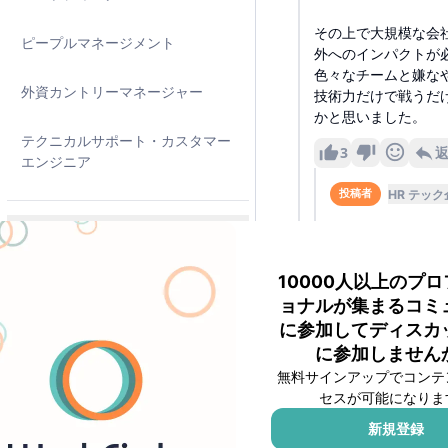
その上で大規模な会
ピープルマネージメント
外へのインパクトが
色々なチームと嫌な
外資カントリーマネージャー
技術力だけで戦うだ
かと思いました。
テクニカルサポート・カスタマー
3
エンジニア
HR テック
投稿者
まさにそうですね
テーマサークル
う視点があまりな
ョンにも長けてい
10000人以上のプ
採用情報・リファラル
ョナルが集まるコミ
1
に参加してディスカ
副業
セキュリティ スタート
に参加しません
『ドメイン駆動設計
無料サインアップでコンテ
投資・資産運用
セスが可能になりま
私はこれを読んでは
新規登録
ライフスタイル