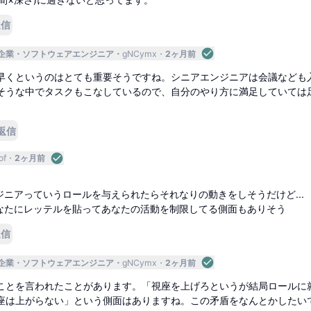
返信
企業
ソフトウェアエンジニア
gNCymx
2ヶ月前
早くというのはとても重要そうですね。シニアエンジニアは会議なども
そうな中でタスクもこなしているので、自分のやり方に満足していては
返信
of
2ヶ月前
ニアっていうロールを与えられたらそれなりの動きをしそうだけど...
なたにレッテルを貼ってあなたの活動を制限してる側面もありそう
返信
企業
ソフトウェアエンジニア
gNCymx
2ヶ月前
ことを言われたことがあります。「視座を上げろというが結局ロールに
座は上がらない」という側面はありますね。この矛盾をなんとかしたい