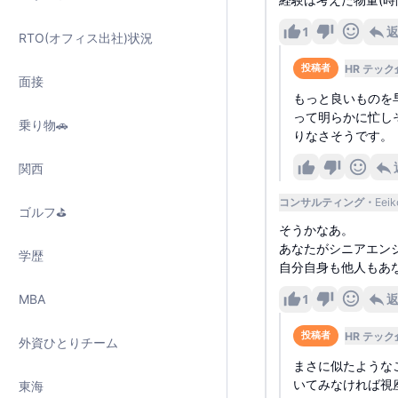
1
RTO(オフィス出社)状況
HR テック
投稿者
面接
もっと良いものを
って明らかに忙し
乗り物🚗
りなさそうです。
関西
コンサルティング
Eeik
ゴルフ⛳️
そうかなあ。
あなたがシニアエンジ
学歴
自分自身も他人もあ
1
MBA
HR テック
投稿者
外資ひとりチーム
まさに似たような
いてみなければ視
東海