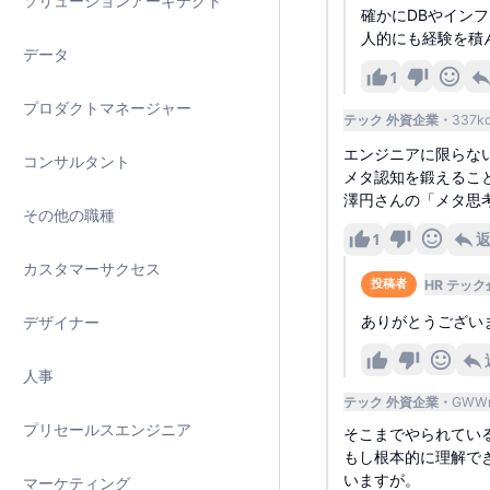
ソリューションアーキテクト
確かにDBやイン
人的にも経験を積
データ
1
プロダクトマネージャー
テック 外資企業
337k
エンジニアに限らな
コンサルタント
メタ認知を鍛えるこ
澤円さんの「メタ思
その他の職種
1
カスタマーサクセス
HR テック
投稿者
ありがとうござい
デザイナー
人事
テック 外資企業
GWW
プリセールスエンジニア
そこまでやられてい
もし根本的に理解で
いますが。
マーケティング