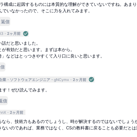
フラ構成に起因するものには本質的な理解ができていないですね。あまり
んでいなかったので、そこに力を入れてみます。
返信
d3
2ヶ月前
い話だと思いました。
とが有効だと思います。まずは本から。
考」などはとっつきやすくて入り口に良いと思います。
返信
企業
ソフトウェアエンジニア
gNCymx
2ヶ月前
ます！ぜひ読んでみます。
返信
nnX
2ヶ月前
るなら、技術力もあるのでしょうし、時が解決するのではないでしょう
きないのであれば、業務ではなく、CSの教科書に戻ることも必要だとは