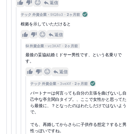
返信
テック 外資企業
9IQ8o3
2ヶ月前
根拠を示していただけると
返信
SI 外資企業
vc3KAT
2ヶ月前
最後の妥協結婚ミドサー男性です、という名乗りで
す。
返信
テック 外資企業
3veXlf
2ヶ月前
パートナーは何言っても自分の主張を曲げないし自
己中な亭主関白タイプ。、ここで女性かと思ってた
ら最後に、？となったのはわたしだけではないよう
で。
でも、再婚してからさらに子供作る想定？すると男
性っぽいですね。