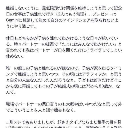
離婚しないように、最低限形だけ関係を維持しようと思って記念
日の食事は子供連れで行き（2人はもう無理）、プレゼントは
Geminiに相談して決めて自分のマインドシェアを取られないよ
うにやり過ごす。
休日もどちらかが子供を連れて出かけるような日々が続いてい
る。時々パートナーの提案で「たまにはみんなで出かけたい」と
言われても私はパートナーが口を開くたびにイライラしてしまい
休めない。
唯一の癒しの子供と離れるのが嫌なので、子供が家を出るタイミ
ングで離婚しようと思いつつ、その頃にはアラフィフか、と思う
と自分の人生なんだったんだろうなと。子どもは好きだけどそこ
から仮に再婚してもその子が結婚式の頃には75から80歳か、な
んて。
職場でパートナーの悪口言うのも大概やばいやつだなと思って外
でこういうことを人と話す機会もなく。
…別スレでもありましたが、顔さえタイプならまだ相手の目を見
て話す気になったのかなとか考えてしまう、客観的に見ると妥協