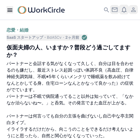
恋愛・結婚
SaaS スタートアップ
BdA5Cv
2ヶ月前
仮面夫婦の人、いますか？普段どう過ごしてます
か？
パートナーと会話する気がなくなって久しく、自分は目を合わせ
るのも嫌だし、最近ストレス起因っぽい体調不良（高血圧、自律
神経失調気味、不眠※5年くらいメンクリで睡眠薬を飲み続けて
なんとかしてる身。住宅ローンなんとかなって良かった）の症状
がでています。
パートナーは不眠で病院通ってること以外は知っていて、「なか
なか治らないね〜。」と呑気。その発言でまた血圧が上がる。
パートナーは何言っても自分の主張を曲げないし自己中な亭主関
白タイプ。
イライラするだけだから、向こうのことをできるだけ考えないよ
うにと思ったら、自然と関心がなくなっていった。