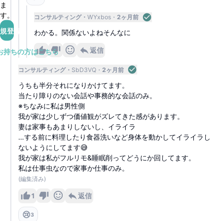
ま
す。
コンサルティング
WYxbos
2ヶ月前
規登録
わかる。関係ないよねそんなに
返信
お持ちの方はこちら
コンサルティング
SbD3VQ
2ヶ月前
うちも半分それになりかけてます。
当たり障りのない会話や事務的な会話のみ。
※ちなみに私は男性側
我が家は少しずつ価値観がズレてきた感があります。
妻は家事もあまりしないし、イライラ
…する前に料理したり食器洗いなど身体を動かしてイライラし
ないようにしてます😅
我が家は私がフルリモ&睡眠削ってどうにか回してます。
私は仕事虫なので家事か仕事のみ。
(編集済み)
1
返信
😢
3