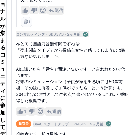
ョ
返信
ナ
ル
😀
1
が
集
コンサルティング
SbD3VQ
2ヶ月前
ま
私と同じ国語力皆無仲間ですね😂
る
「亭主関白タイプ」から投稿主女性と感じてしまうのは致
コ
し方ない気もしました。
ミ
ュ
AIに訊いたら「男性で間違いないです」と言われたので信
じます。
ニ
将来のシミュレーション（子供が家を出る頃には50歳前
テ
後、その後に再婚して子供ができたら…という計算）も、
ィ
30代半ばの男性としての視点で書かれている…これが1番納
に
得した根拠です。
参
1
返信
加
し
SaaS スタートアップ
BdA5Cv
2ヶ月前
投稿者
て
デ
投稿者です。私は男性です。