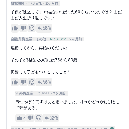
研究機関
TR8mYk
2ヶ月前
子供が独立してすぐ結婚すればまだ60くらいなのでは？ まだ
まだ人生折り返しですよ！
返信
金融 外資企業
その他
41c616e2
2ヶ月前
離婚してから、再婚のくだりの
その子が結婚式の頃には75から80歳
再婚して子どもつくるってこと?
返信
SI 外資企業
vc3KAT
2ヶ月前
男性っぽくてすげぇと思いました。叶うかどうかは別とし
て夢がある。
2
返信