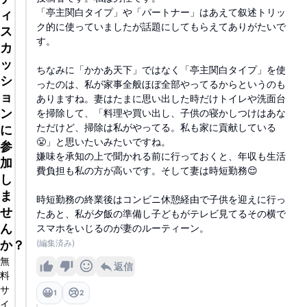
「亭主関白タイプ」や「パートナー」はあえて叙述トリッ
ィ
ク的に使っていましたが話題にしてもらえてありがたいで
ス
す。
カ
ッ
ちなみに「かかあ天下」ではなく「亭主関白タイプ」を使
シ
ったのは、私が家事全般ほぼ全部やってるからというのも
ョ
ありますね。妻はたまに思い出した時だけトイレや洗面台
ン
を掃除して、「料理や買い出し、子供の寝かしつけはあな
ただけど、掃除は私がやってる。私も家に貢献している
に
😤」と思いたいみたいですね。
参
嫌味を承知の上で聞かれる前に行っておくと、年収も生活
加
費負担も私の方が高いです。そして妻は時短勤務😌
し
ま
時短勤務の終業後はコンビニ休憩経由で子供を迎えに行っ
せ
たあと、私が夕飯の準備し子どもがテレビ見てるその横で
ん
スマホをいじるのが妻のルーティーン。
か？
(編集済み)
無
返信
料
サ
😀
😢
1
2
イ