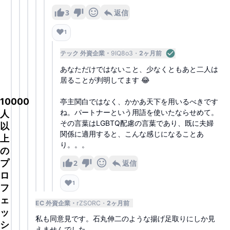
3
返信
❤️
1
テック 外資企業
9IQ8o3
2ヶ月前
あなただけではないこと、少なくともあと二人は
居ることが判明してます 😂
10000
亭主関白ではなく、かかあ天下を用いるべきです
ね。パートナーという用語を使いたならせめて。
人
その言葉はLGBTQ配慮の言葉であり、既に夫婦
以
関係に適用すると、こんな感じになることあ
上
り。。。
の
プ
2
返信
ロ
❤️
1
フ
ェ
EC 外資企業
rZSORC
2ヶ月前
ッ
私も同意見です。石丸伸二のような揚げ足取りにしか見
シ
えませんでした。