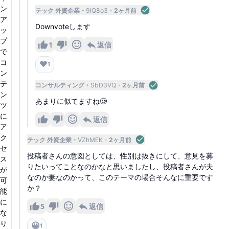
ン
テック 外資企業
9IQ8o3
2ヶ月前
ア
Downvoteします
ッ
プ
1
返信
で
コ
❤️
1
ン
テ
コンサルティング
SbD3VQ
2ヶ月前
ン
あまりに似てますね🥲
ツ
に
返信
ア
ク
テック 外資企業
VZhMEK
2ヶ月前
セ
投稿者さんの意図としては、性別は抜きにして、意見を募
ス
りたいってことなのかなと思いましたし、投稿者さんが夫
が
なのか妻なのかって、このテーマの場合そんなに重要です
可
か？
能
に
5
返信
な
り
😀
1