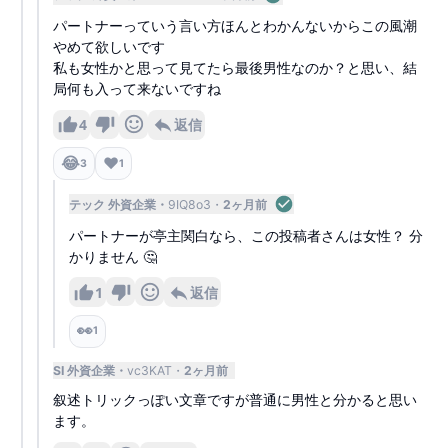
パートナーっていう言い方ほんとわかんないからこの風潮
やめて欲しいです
私も女性かと思って見てたら最後男性なのか？と思い、結
局何も入って来ないですね
4
返信
😂
❤️
3
1
テック 外資企業
9IQ8o3
2ヶ月前
パートナーが亭主関白なら、この投稿者さんは女性？ 分
かりません 🤔
1
返信
👀
1
SI 外資企業
vc3KAT
2ヶ月前
叙述トリックっぽい文章ですが普通に男性と分かると思い
ます。