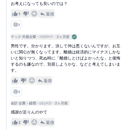
お考えになっても良いのでは？
1
返信
😢
3
テック 外資企業
HQf6HY
2ヶ月前
男性です。分かります。決して仲は悪くないんですが、お互
いに関心が無くなってます。離婚は経済的にマイナスしかな
いと知りつつ、死ぬ時に「離婚しとけばよかったな」と後悔
するのも嫌なので、別居しようかな、などと考えてしまいま
す。
返信
😢
4
会計 企業
経理
bEyH2I
2ヶ月前
感謝が足りんのやて
2
返信