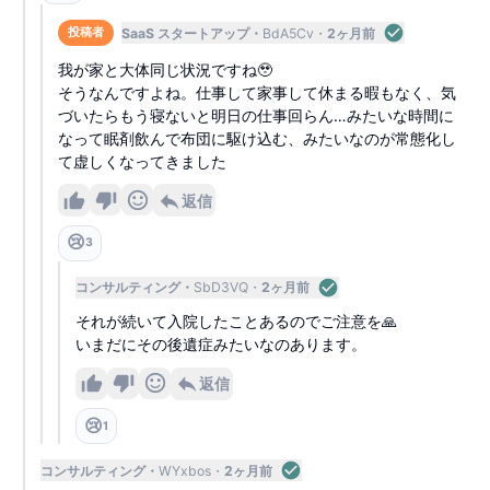
SaaS スタートアップ
BdA5Cv
2ヶ月前
投稿者
我が家と大体同じ状況ですね🥹
そうなんですよね。仕事して家事して休まる暇もなく、気
づいたらもう寝ないと明日の仕事回らん…みたいな時間に
なって眠剤飲んで布団に駆け込む、みたいなのが常態化し
て虚しくなってきました
返信
😢
3
コンサルティング
SbD3VQ
2ヶ月前
それが続いて入院したことあるのでご注意を🙏
いまだにその後遺症みたいなのあります。
返信
😢
1
コンサルティング
WYxbos
2ヶ月前