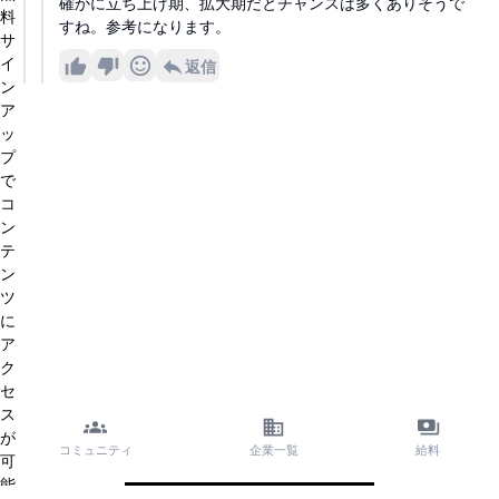
確かに立ち上げ期、拡大期だとチャンスは多くありそうで
料
すね。参考になります。
サ
イ
返信
ン
ア
ッ
プ
で
コ
ン
テ
ン
ツ
に
ア
ク
セ
ス
が
コミュニティ
企業一覧
給料
可
能