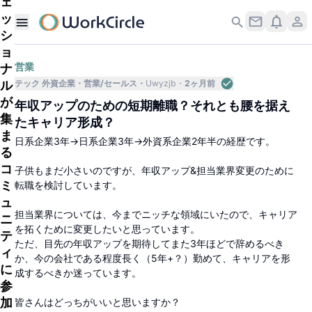
ェ
ッ
シ
ョ
ナ
営業
ル
テック 外資企業
営業/セールス
Uwyzjb
2ヶ月前
が
年収アップのための短期離職？それとも腰を据え
集
たキャリア形成？
ま
日系企業3年→日系企業3年→外資系企業2年半の経歴です。
る
コ
子供もまだ小さいのですが、年収アップ&担当業界変更のために
ミ
転職を検討しています。
ュ
担当業界については、今までニッチな領域にいたので、キャリア
ニ
を拓くために変更したいと思っています。
テ
ただ、目先の年収アップを期待してまた3年ほどで辞めるべき
ィ
か、今の会社である程度長く（5年+？）勤めて、キャリアを形
に
成するべきか迷っています。
参
加
皆さんはどっちがいいと思いますか？