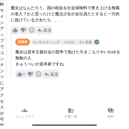
料
魔女はなんだろう。国の税金を社会保険料で巻き上げる無職
サ
の老人？かと思ったけど魔法少女が会社員だとすると一方的
イ
に負けている少女たち、、、
ン
ア
返信
ッ
プ
コンサルティング
JVuERL
2ヶ月前
投稿者
で
魔女は資本主義社会の競争で負けた引きこもりやいわゆる
コ
無敵の人
ン
きゅうべいが資本家ですね
テ
ン
1
返信
ツ
に
ア
ク
セ
ス
が
コミュニティ
企業一覧
給料
可
能