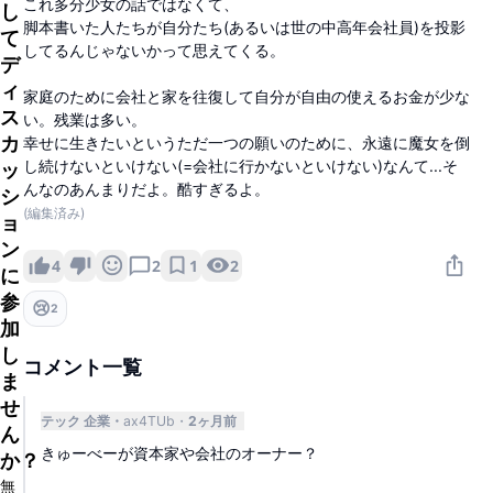
これ多分少女の話ではなくて、
し
脚本書いた人たちが自分たち(あるいは世の中高年会社員)を投影
て
してるんじゃないかって思えてくる。
デ
ィ
家庭のために会社と家を往復して自分が自由の使えるお金が少な
ス
い。残業は多い。
カ
幸せに生きたいというただ一つの願いのために、永遠に魔女を倒
し続けないといけない(=会社に行かないといけない)なんて...そ
ッ
んなのあんまりだよ。酷すぎるよ。
シ
(編集済み)
ョ
ン
1
2
4
2
に
参
😢
2
加
し
コメント一覧
ま
せ
テック 企業
ax4TUb
2ヶ月前
ん
きゅーべーが資本家や会社のオーナー？
か？
無