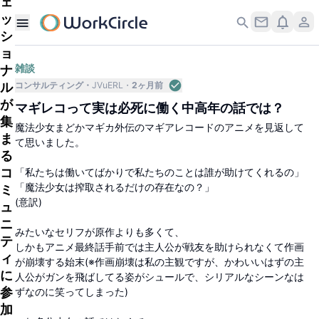
ェ
ッ
シ
ョ
ナ
雑談
ル
コンサルティング
JVuERL
2ヶ月前
が
マギレコって実は必死に働く中高年の話では？
集
魔法少女まどかマギカ外伝のマギアレコードのアニメを見返して
ま
て思いました。
る
コ
「私たちは働いてばかりで私たちのことは誰が助けてくれるの」
「魔法少女は搾取されるだけの存在なの？」
ミ
(意訳)
ュ
ニ
みたいなセリフが原作よりも多くて、
テ
しかもアニメ最終話手前では主人公が戦友を助けられなくて作画
ィ
が崩壊する始末(※作画崩壊は私の主観ですが、かわいいはずの主
に
人公がガンを飛ばしてる姿がシュールで、シリアルなシーンなは
参
ずなのに笑ってしまった)
加