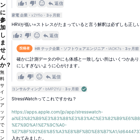
1
返信
ン
に
家電 企業
x2Yfio
3ヶ月前
参
HRVが低い=ストレスがたまっていると言う解釈は必ずしも正し
加
し
2
返信
ま
HR テック企業
ソフトウェアエンジニア
IAOK7s
3ヶ月前
投稿者
せ
ん
確かに計測データの中にも体感と一致しない所はいくつかあり
か？
にしすぎないように心がけます。
無
返信
料
サ
コンサルティング
bMP2YU
3ヶ月前
イ
ン
StressWatchってこれですかね？
ア
ッ
https://apps.apple.com/jp/app/stresswatch-
プ
ai%E3%82%B9%E3%83%88%E3%83%AC%E3%82%B9%E6%B8
で
%E7%9D%A1%E7%9C%A0-
コ
%E7%BF%92%E6%85%A3%E8%BF%BD%E8%B7%A1/id644473
ン
入れてみました。