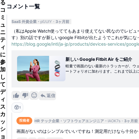
る
コメント一覧
コ
ミ
SaaS 外資企業
pfJUlY
3ヶ月前
ュ
（私はApple Watch使っててもあまり使えてない民なのでレビ
ニ
す）別の話ですが新しいgoogle Fitbitが出たようでこれが気に
テ
https://blog.google/intl/ja-jp/products/devices-services/google-
ィ
に
新しい Google Fitbit Air をご紹介
参
軽量で画面のない最新のトラッカーが、ウ
加
ートフォリオに加わります。これまで以上
し
ルネスに関するインサイトを提供します。
て
デ
返信
ィ
ス
😲
1
カ
ッ
HR テック企業
ソフトウェアエンジニア
IAOK7s
3ヶ月前
投稿者
シ
画面がないのはシンプルでいいですね！測定用だけなら十分か
ョ