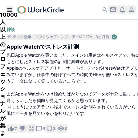
10000
人
以
雑談
上
HR テック企業
ソフトウェアエンジニア
IAOK7s
3ヶ月前
の
Apple Watchでストレス計測
プ
先日Apple Watchを買いました。メインの用途はヘルスケアで、特に
ロ
もとにしたストレス状態の計測に興味があります。
フ
Appleのヘルスケアアプリと、サードパーティのStressWatchア
ェ
みていますが、仕事中のほぼすべての時間でHRVが低い=ストレス
ッ
うデータになって笑っているところです。
シ
まだApple Watchをつけ始めたばかりなのでデータが十分に集ま
ョ
月くらいしたら傾向が見えてくるかと思っています。
ナ
同じようにウェアラブル端末でストレス計測をされている方がいら
ル
風にデータを見ているかを知りたいです。
が
集
2
8
7
6
ま