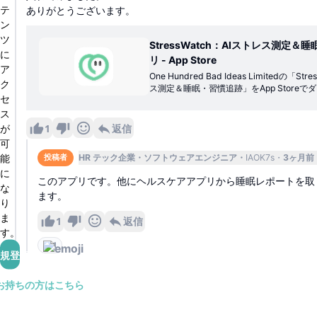
テ
ありがとうございます。
ン
ツ
StressWatch：AIストレス測定
に
リ - App Store
ア
One Hundred Bad Ideas Limitedの「St
ク
ス測定＆睡眠・習慣追跡」をApp Store
セ
ださい。スクリーンショット、評価とレビ
ト、「StressWatch：AIストレス測定＆
ス
たゲームを見ることなどができます。
1
返信
が
可
能
HR テック企業
ソフトウェアエンジニア
IAOK7s
3ヶ月前
投稿者
に
このアプリです。他にヘルスケアアプリから睡眠レポートを取
な
ます。
り
ま
1
返信
す。
1
規登録
お持ちの方はこちら