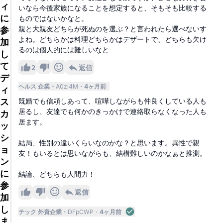
ィ
いなら今後家族になることを想定すると、そもそも比較する
に
ものではないかなと。
親と大親友どちらが死ぬのを選ぶ？と言われたら選べないす
参
よね。どちらかは料理どちらかはデザートで、どちらも欠け
加
るのは個人的には難しいなと
し
て
2
返信
デ
ヘルス 企業
A0zl4M
4ヶ月前
ィ
ス
既婚でも信頼しあって、喧嘩しながらも仲良くしている人も
居るし、友達でも何かのきっかけで連絡取らなくなった人も
カ
居ます。
ッ
シ
結局、性別の違いくらいなのかな？と思います。異性で親
ョ
友！もいるとは思いながらも、結構難しいのかなぁと推測。
ン
に
結論、どちらも人間力！
参
返信
加
し
テック 外資企業
DFpCWP
4ヶ月前
ま