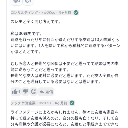
😂
😢
2
1
コンサルティング
kwGKqc
4ヶ月前
スレ主と全く同じ考えです。
私は30歳男です。
連絡を取ったり年に何回か遊んだりする友達は10人未満くら
いにはいます。1人を除いて私から積極的に連絡するパターン
がほとんどです。
むしろ恋人と長期的な関係は不要だと思ってて結婚は男の本
能に逆らうことだと思ってます。
長期的な友人は絶対に必要だと思います。ただ友人全員が自
分のことを理解している必要はないとは思います。
1
返信
テック 外資企業
9v2E5J
4ヶ月前
ライフステージによるかもしれません。徐々に友達も家庭を
持って遊ぶ友達も減るのと、自分の親も亡くなり、そして自
分も病気や介護が必要になると、友達だと手続きまでできな