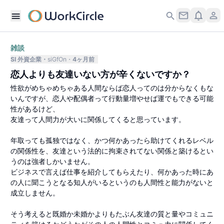
雑談
SI 外資企業
siGfOn
4ヶ月前
恋人よりも友達いない方が辛くないですか？
性欲がめちゃめちゃある人間ならば恋人ってのは分からなくもな
いんですが、恋人や配偶者って行動量増やせば運でもできる可能
性があるけど、
友達って人間力が大いに関係してくると思っています。
年取っても孤独ではなく、かつ何かあったら助けてくれるレベル
の関係性を、友達という法的に拘束されてない関係と築けるとい
うのは強者しかいません。
ビジネスで言えば仕事を紹介してもらえたり、何かあった時にあ
の人に聞こうとなる知人がいるというのも人間性と能力がないと
成立しません。
そう考えると既婚か未婚かよりもたぶん友達の質と量やコミュニ