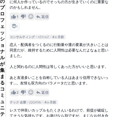
の
に何人か作っているのでそっちの方が生きていくのに重要な
プ
のかもしれません。
ロ
1
返信
フ
ェ
😇
1
ッ
コンサルティング
n51rwZ
4ヶ月前
シ
ョ
恋人・配偶者をつくるのに行動量や運の要素が大きいことは
同意だが、維持するために人間性は必要なんだよなぁと思い
ナ
ました。
ル
が
人と関わるのに人間性は等しくあった方がいいと思います。
集
ま
あと友達多いことを自称している人はあまり信用できないっ
る
す…。友情も双方向のパラメータだと思います。
コ
2
返信
ミ
ュ
テック 企業
jQQ4Nb
4ヶ月前
ニ
レスで仲良いカップルもたくさんいるわけで、前提が破綻し
テ
てそうな気持ちです。お遊びなら別ですが、まじなお付き合