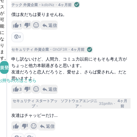
テック 外資企業
kdblNz
4ヶ月前
ス
が
僕は友だちは要りませんね。
可
1
返信
能
に
😲
2
な
り
セキュリティ 外資企業
GhGF3R
4ヶ月前
ま
す。
申し訳ないけど、人間力、コミュ力以前にそもそも考え方が
ちょっと他力本願過ぎると思います。
規登録
友達だろうと恋人だろうと、愛せよ、さらば愛されん。だと
思いますよ
お持ちの方はこちら
3
返信
セキュリティ スタートアッ
ソフトウェアエンジニ
4ヶ月
3SpnRn
プ
ア
前
友達はチャッピーだけ…
返信