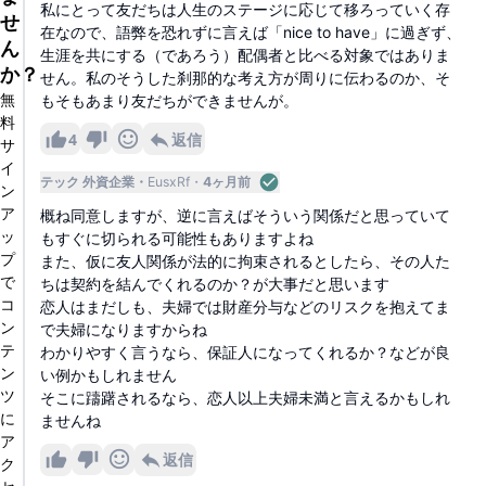
私にとって友だちは人生のステージに応じて移ろっていく存
せ
在なので、語弊を恐れずに言えば「nice to have」に過ぎず、
ん
生涯を共にする（であろう）配偶者と比べる対象ではありま
か？
せん。私のそうした刹那的な考え方が周りに伝わるのか、そ
無
もそもあまり友だちができませんが。
料
4
返信
サ
イ
テック 外資企業
EusxRf
4ヶ月前
ン
ア
概ね同意しますが、逆に言えばそういう関係だと思っていて
ッ
もすぐに切られる可能性もありますよね
プ
また、仮に友人関係が法的に拘束されるとしたら、その人た
で
ちは契約を結んでくれるのか？が大事だと思います
コ
恋人はまだしも、夫婦では財産分与などのリスクを抱えてま
ン
で夫婦になりますからね
テ
わかりやすく言うなら、保証人になってくれるか？などが良
ン
い例かもしれません
ツ
そこに躊躇されるなら、恋人以上夫婦未満と言えるかもしれ
に
ませんね
ア
返信
ク
セ