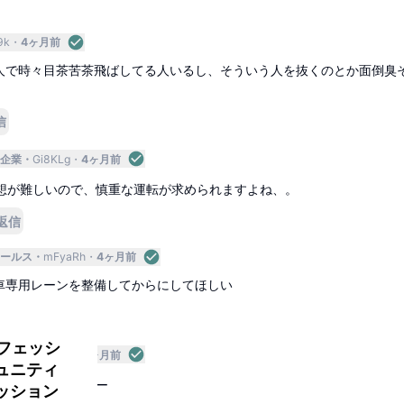
9k
4ヶ月前
人で時々目茶苦茶飛ばしてる人いるし、そういう人を抜くのとか面倒臭
信
企業
Gi8KLg
4ヶ月前
想が難しいので、慎重な運転が求められますよね、。
返信
セールス
mFyaRh
4ヶ月前
車専用レーンを整備してからにしてほしい
返信
ロフェッシ
企業
Gi8KLg
4ヶ月前
ュニティ
集しすぎですよねー
ッション