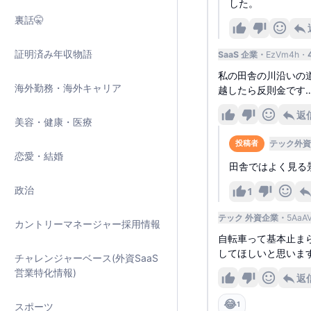
した。
裏話🤫
証明済み年収物語
SaaS 企業
EzVm4h
私の田舎の川沿いの
海外勤務・海外キャリア
越したら反則金です
返
美容・健康・医療
テック外資
投稿者
恋愛・結婚
田舎ではよく見る
政治
1
テック 外資企業
5AaA
カントリーマネージャー採用情報
自転車って基本止ま
してほしいと思いま
チャレンジャーベース(外資SaaS
営業特化情報)
返
😂
1
スポーツ