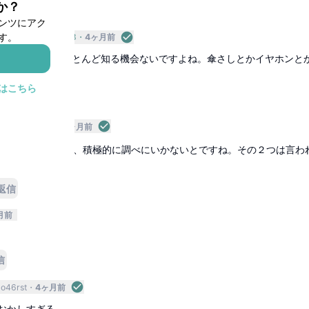
か？
返信
ンツにアク
す。
ンジニア
b66e4878
4ヶ月前
変更があってもほとんど知る機会ないですよね。傘さしとかイヤホンと
はこちら
信
企業
Gi8KLg
4ヶ月前
しているくらいで、積極的に調べにいかないとですね。その２つは言わ
返信
月前
信
o46rst
4ヶ月前
おかしすぎる…