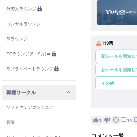
外資系ラウンジ
コンサルラウンジ
SIラウンジ
113
票
TCラウンジ(8・9月)👑
新ルールを認知し
SIプライベートラウンジ
新ルールを認識し
その他
職種サークル
ソフトウェアエンジニア
1
14
営業
コメント一覧