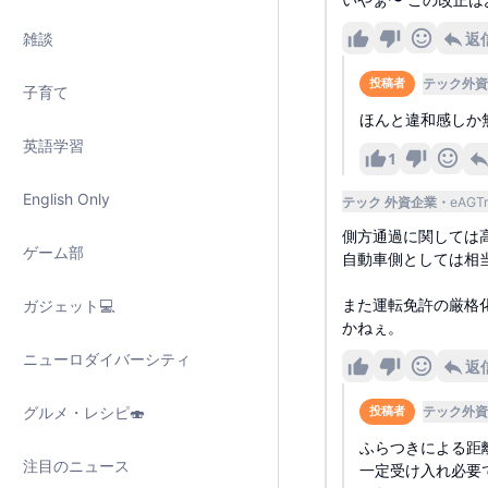
返
雑談
テック外資
投稿者
子育て
ほんと違和感しか
英語学習
1
English Only
テック 外資企業
eAGT
側方通過に関しては
ゲーム部
自動車側としては相
また運転免許の厳格
ガジェット💻
かねぇ。
ニューロダイバーシティ
返
グルメ・レシピ🍣
テック外資
投稿者
ふらつきによる距
注目のニュース
一定受け入れ必要