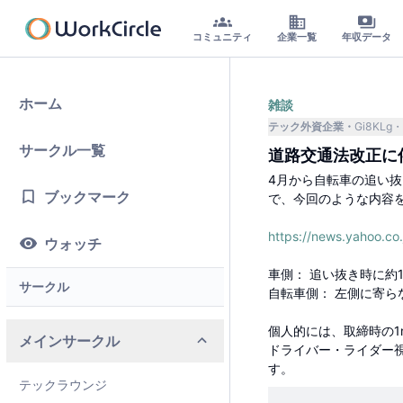
コミュニティ
企業一覧
年収データ
ホーム
雑談
テック外資企業
Gi8KLg
サークル一覧
道路交通法改正に
4月から自転車の追い
ブックマーク
で、今回のような内容
https://news.yahoo.
ウォッチ
車側： 追い抜き時に約1
サークル
自転車側： 左側に寄ら
個人的には、取締時の
メインサークル
ドライバー・ライダー
す。
テックラウンジ