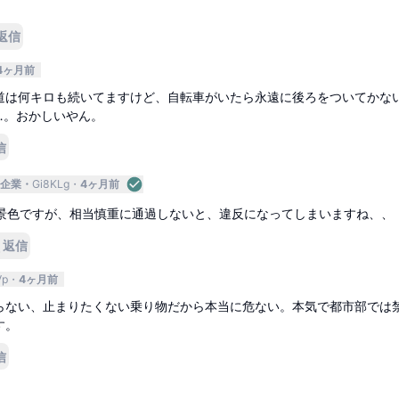
返信
4ヶ月前
道は何キロも続いてますけど、自転車がいたら永遠に後ろをついてかな
…。おかしいやん。
信
企業
Gi8KLg
4ヶ月前
景色ですが、相当慎重に通過しないと、違反になってしまいますね、、
返信
Vp
4ヶ月前
らない、止まりたくない乗り物だから本当に危ない。本気で都市部では
す。
信