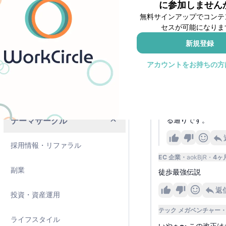
に参加しません
1
無料サインアップでコンテ
ピープルマネージメント
セスが可能になりま
食品 企業
システムエ
自転車のルールって
新規登録
外資カントリーマネージャー
メなんでしたっけ？
アカウントをお持ちの方
テクニカルサポート・カスタマー
返
エンジニア
テック外資
投稿者
ちょっと周知活動
テーマサークル
る通りです。
採用情報・リファラル
EC 企業
aokBjR
4ヶ
副業
徒歩最強伝説
返
投資・資産運用
テック メガベンチャー
ライフスタイル
いやぁ〜 この改正は