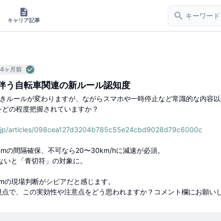
キャリア記事
4ヶ月前
伴う自転車関連の新ルール認知度
抜きルールが変わりますが、ながらスマホや一時停止など常識的な内容以
をどの程度把握されていますか？
co.jp/articles/098cea127d3204b785c55e24cbd9028d79c6000c
mの間隔確保、不可なら20〜30km/hに減速が必須。
ないと「青切符」の対象に。
1mの現場判断がシビアだと感じます。
視点で、この実効性や注意点をどう思われますか？コメント欄にお願い