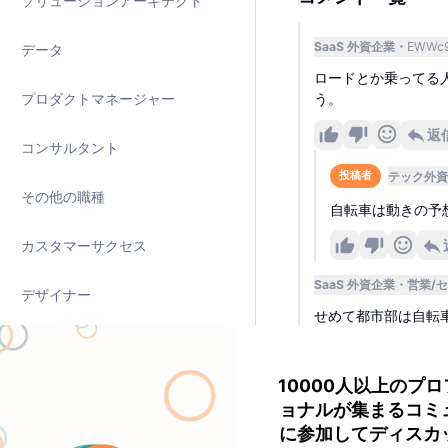
ソリューションアーキテクト
SaaS 外資企業
EWWc
データ
ロードとか乗ってる
プロダクトマネージャー
う。
返
コンサルタント
テック外資
投稿者
その他の職種
自転車は動きの予
カスタマーサクセス
SaaS 外資企業
営業/
デザイナー
せめて都市部は自転
人事
4
10000人以上のプ
プリセールスエンジニア
テック外資
投稿者
ョナルが集まるコミ
凄く同意です！密
に参加してディスカ
マーケティング