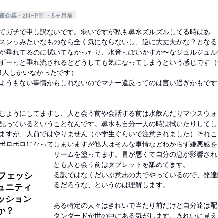
外資企業
zNHPR1
5ヶ月前
てガチで申し訳ないです。弱いですが私も鼻水ズルズルしてる時はあ
スンッみたいなものなら全く気にならないし、逆に大丈夫かな？となる
が垂れてるのに拭いてなかったり、水音っぽいかすか〜なジュルジュル
ずーっと垂れ流されるとどうしても気になってしまうという感じです（
1人しかいなかったです）
ようもない事情かもしれないのでマナー違反ってのは言い過ぎかもです
むようにしてますし、人と会う前や会話する前は水飲んだりマウスウォ
配っているということなんです。鼻水も自分一人の時は拭いたりしてし
ますが、人前ではやりません（小学生ぐらいで注意されました）それこ
ボロボロになってしまいますが他人はそんな事情などわからず嫌悪感を
す。なので常にクリームを塗ってます。胃が悪くて自分の息が影響され
りますが、少なくとも人と会う前はタブレットを舐めてます。
を自然にやっている訳ではなくだいぶ意志の力でやっているので、発達
ロフェッシ
でできない人もいるだろうな、というのは理解します。
ュニティ
ッション
不快感について、ある特定の人々はきれいで当たり前だけど自分達は配
か？
みたいなダブルスタンダードが世の中にある気がします。きれいに見え