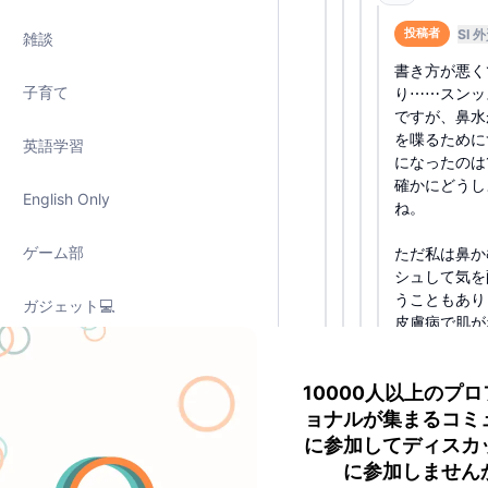
SI 
投稿者
雑談
書き方が悪く
子育て
り⋯⋯スンッ
ですが、鼻水
を喋るために
英語学習
になったのは
確かにどうし
English Only
ね。
ゲーム部
ただ私は鼻か
シュして気を
うこともあり
ガジェット💻
皮膚病で肌が
って見てきま
ニューロダイバーシティ
時も何度もあ
私自身がこれ
10000人以上のプ
グルメ・レシピ🍣
害などの事情
ョナルが集まるコミ
に参加してディスカ
ただ見え方や
注目のニュース
に参加しません
されてほしい