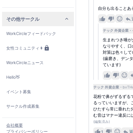
自分も出ることあ
その他サークル
テック 外資企業
WorkCircleフィードバック
生まれつき唾が
なりやすく、口
女性コミュニティ👩
対策は色々して
(歯磨き、デン
WorkCircleニュース
ています)
Hello👋
テック 外資企業
bvTH
イベント募集
花粉で鼻がずるずる
るっていいますが、
サークル作成募集
ひたすら常に垂れた
む音はマナー違反に
(編集済み)
会社概要
プライバシーポリシー
1