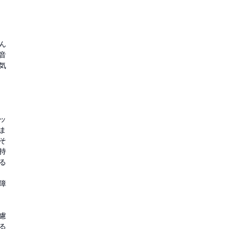
ん
音
気
ッ
ま
そ
持
る
障
慮
る