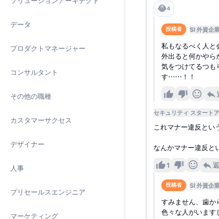
ソリューションアーキテクト
😂
4
データ
SI 外資企
投稿者
私もなるべく人と
プロダクトマネージャー
外出ると何かやら
気をつけてるつも
コンサルタント
す⋯⋯！！
その他の職種
セキュリティ スタート
カスタマーサクセス
これマナー違反とい
デザイナー
なんかマナー違反と
1
人事
SI 外資企
投稿者
プリセールスエンジニア
すみません、歯か
色々な人がいます
マーケティング