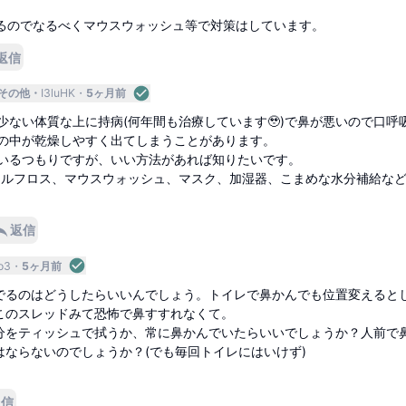
るのでなるべくマウスウォッシュ等で対策はしています。
返信
その他
I3luHK
5ヶ月前
少ない体質な上に持病(何年間も治療しています🥹)で鼻が悪いので口呼
の中が乾燥しやすく出てしまうことがあります。
いるつもりですが、いい方法があれば知りたいです。
タルフロス、マウスウォッシュ、マスク、加湿器、こまめな水分補給な
返信
o3
5ヶ月前
でるのはどうしたらいいんでしょう。トイレで鼻かんでも位置変えると
このスレッドみて恐怖で鼻すすれなくて。
分をティッシュで拭うか、常に鼻かんでいたらいいでしょうか？人前で
はならないのでしょうか？(でも毎回トイレにはいけず)
返信