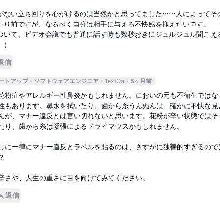
がない立ち回りを心がけるのは当然かと思ってました⋯⋯人によってそ
たり前ですが、なるべく自分は相手に与える不快感を抑えたいです。
ついて、ビデオ会議でも普通に話す時も数秒おきにジュルジュル聞こえ
。）
返信
タートアップ
ソフトウェアエンジニア
1exfOa
5ヶ月前
花粉症やアレルギー性鼻炎かもしれません。においの元も不衛生ではな
性もあります。鼻水を拭いたり、歯から糸うんぬんは、確かに不快な見
んが、マナー違反とは言い切れないと思います。花粉が辛い状態ではそ
たり、歯から糸は緊張によるドライマウスかもしれません。
しに一律にマナー違反とラベルを貼るのは、さすがに独善的すぎるので
？
辛さや、人生の重さに目を向けてみてください。
返信