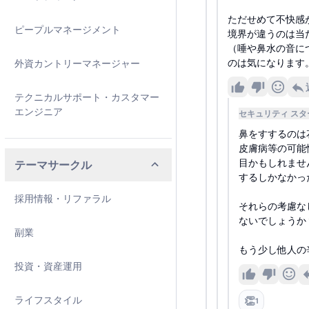
ただせめて不快感
ピープルマネージメント
境界が違うのは当
（唾や鼻水の音に
のは気になります
外資カントリーマネージャー
テクニカルサポート・カスタマー
エンジニア
セキュリティ ス
鼻をすするのは
皮膚病等の可能
目かもしれませ
テーマサークル
するしかなかっ
採用情報・リファラル
それらの考慮な
ないでしょうか
副業
もう少し他人の
投資・資産運用
ライフスタイル
👏
1