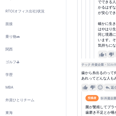
でできる人
かるはずな
RTO(オフィス出社)状況
が安心でき
確かに生き
面接
はやはり生
同じ境遇に
乗り物🚗
います。そ
気持ちにな
関西
1
ゴルフ⛳️
テック 外資企業
50Ar
歯から糸出るのって
学歴
あれってどんな人も
MBA
返
SI 外資企
投稿者
外資ひとりチーム
菌が繁殖してプラ
歯磨き不足とか唾
東海