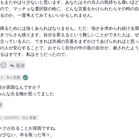
もまたやはり少ないと思います。あなたはその当人の気持ちも痛いほど
ので、マッチョな選択肢の他に、どんな言葉をかけられたらその時の自
るのか、一度考えてみてもいいかもしれません。
残るためには強くあらればなりません。ただ、強さを求められ続ける環
きづらさも残ります。自分を変えるという難しいことができた人は、ぜ
立っている人に、できれば共感の言葉をまずかけてあげられればと思っ
の人が安心することで、おそらく自分の中の昔の自分が、赦されたよう
るはずです。私はそうだったので。
返信
R3
5ヶ月前
何が原因なんですか？
みんな出る物か思ってました
信
業
zNHPR1
5ヶ月前
ークが出ることが原因ですね。
が少ない、年を取った等々。