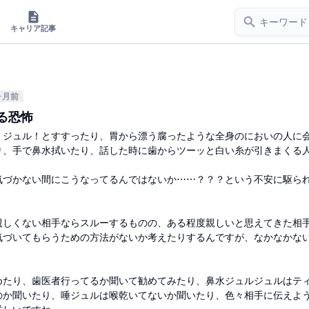
キャリア記事
ヶ月前
る恐怖
、ジュル！とすすったり、胃から漂う腐ったような全身のにおいの人に
り、手で鼻水拭いたり、話した時に歯からツーッと白い糸が引きまくる
気づかない間にこうなってるんではないか⋯⋯？？？という不安に駆ら
親しくない相手ならスルーするものの、ある程度親しいと思えてきた相
気づいてもらうための方法がないか考えたりするんですが、なかなかな
めたり、歯医者行ってるか聞いて勧めてみたり、鼻水ジュルジュルはテ
のか聞いたり、唾ジュルは喉乾いてないか聞いたり、色々相手に伝えよ