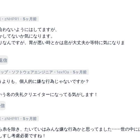
業
zNHPR1
5ヶ月前
会わないようにはしてますが、
かしてないか気になります。
りなんですが、胃が悪い時とかは息が大丈夫か等特に気になりま
返信
アップ
ソフトウェアエンジニア
1exfOa
5ヶ月前
うよりも、個人的に嫌な行為じゃないですか？
いう名の失礼クリエイターになってる気がします！
返信
業
zNHPR1
5ヶ月前
ら糸を除き、たいていはみんな嫌な行為かと思ってました⋯⋯世の中に
しすし考慮必要ですね！