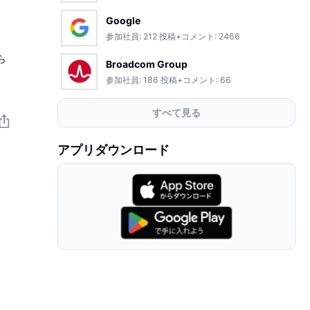
Google
参加社員:
212
投稿+コメント:
2466
ら
Broadcom Group
参加社員:
186
投稿+コメント:
66
すべて見る
アプリダウンロード