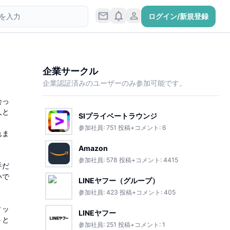
ログイン/新規登録
企業サークル
企業認証済みのユーザーのみ参加可能です。
会っ
人と
SIプライベートラウンジ
参加社員:
751
投稿+コメント:
6
れま
Amazon
参加社員:
578
投稿+コメント:
4415
手だ
いで
LINEヤフー（グループ）
参加社員:
423
投稿+コメント:
405
ィッ
LINEヤフー
うと
参加社員:
251
投稿+コメント:
1