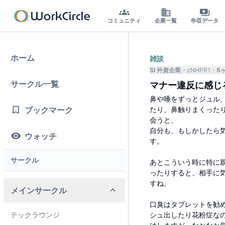
コミュニティ
企業一覧
年収データ
ホーム
雑談
SI 外資企業
zNHPR1
5
サークル一覧
マナー違反に感じ
鼻や唾をずっとジュル
ブックマーク
たり、鼻触りまくった
会うと、
自分も、もしかしたら
ウォッチ
す。
サークル
あとこういう時に特に
ったりすると、相手に
すね。
メインサークル
口臭はタブレットを勧
テックラウンジ
シュ出したり花粉症な