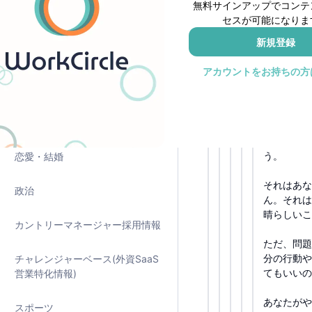
無料サインアップでコンテ
人たちは何の
裏話🤫
セスが可能になりま
あまりにも押
のですが⋯⋯
新規登録
証明済み年収物語
(編集済み)
アカウントをお持ちの方
海外勤務・海外キャリア
セキュリティ
美容・健康・医療
たぶんあな
てしまうの
う。
恋愛・結婚
それはあな
政治
ん。それは
晴らしいこ
カントリーマネージャー採用情報
ただ、問題
分の行動や
チャレンジャーベース(外資SaaS
てもいいの
営業特化情報)
あなたがや
スポーツ