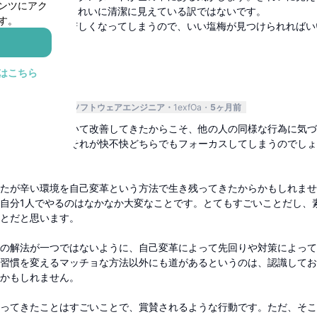
ンツにアク
努力もせずに、きれいに清潔に見えている訳ではないです。
す。
し付け合うと息苦しくなってしまうので、いい塩梅が見つけられればい
。
はこちら
返信
 スタートアップ
ソフトウェアエンジニア
1exfOa
5ヶ月前
たは自分で気づいて改善してきたからこそ、他の人の同様な行為に気づ
だと思います。それが快不快どちらでもフォーカスしてしまうのでしょ
たが辛い環境を自己変革という方法で生き残ってきたからかもしれませ
自分1人でやるのはなかなか大変なことです。とてもすごいことだし、
とだと思います。
の解法が一つではないように、自己変革によって先回りや対策によって
習慣を変えるマッチョな方法以外にも道があるというのは、認識してお
かもしれません。
ってきたことはすごいことで、賞賛されるような行動です。ただ、そこ