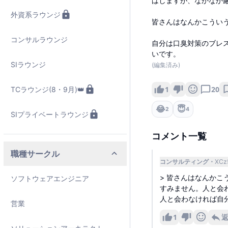
はしますが、なかなか
外資系ラウンジ
皆さんはなんかこうい
コンサルラウンジ
自分は口臭対策のブレ
いです。
SIラウンジ
(編集済み)
1
20
TCラウンジ(8・9月)👑
😂
😇
2
4
SIプライベートラウンジ
コメント一覧
職種サークル
コンサルティング
XCz
> 皆さんはなんか
ソフトウェアエンジニア
すみません。人と会
人と会わなければ自分
営業
1