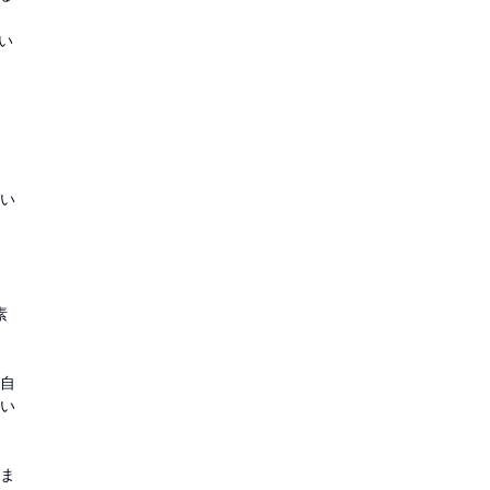
い
い
素
自
い
ま