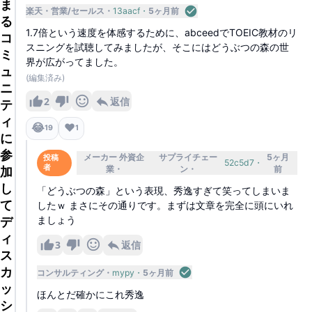
ま
楽天
営業/セールス
13aacf
5ヶ月前
る
1.7倍という速度を体感するために、abceedでTOEIC教材のリ
コ
スニングを試聴してみましたが、そこにはどうぶつの森の世
ミ
界が広がってました。
ュ
(編集済み)
ニ
2
返信
テ
ィ
😂
❤️
19
1
に
参
メーカー 外資企
サプライチェー
5ヶ月
投稿
52c5d7
者
業
ン
前
加
し
「どうぶつの森」という表現、秀逸すぎて笑ってしまいま
て
したｗ まさにその通りです。まずは文章を完全に頭にいれ
ましょう
デ
ィ
3
返信
ス
カ
コンサルティング
mypy
5ヶ月前
ッ
ほんとだ確かにこれ秀逸
シ