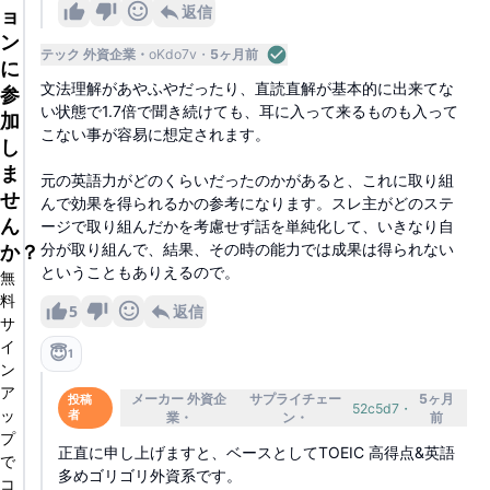
返信
ョ
ン
テック 外資企業
oKdo7v
5ヶ月前
に
文法理解があやふやだったり、直読直解が基本的に出来てな
参
い状態で1.7倍で聞き続けても、耳に入って来るものも入って
加
こない事が容易に想定されます。
し
ま
元の英語力がどのくらいだったのかがあると、これに取り組
せ
んで効果を得られるかの参考になります。スレ主がどのステ
ん
ージで取り組んだかを考慮せず話を単純化して、いきなり自
分が取り組んで、結果、その時の能力では成果は得られない
か？
ということもありえるので。
無
料
5
返信
サ
イ
😇
1
ン
ア
メーカー 外資企
サプライチェー
5ヶ月
投稿
52c5d7
ッ
者
業
ン
前
プ
正直に申し上げますと、ベースとしてTOEIC 高得点&英語
で
多めゴリゴリ外資系です。
コ