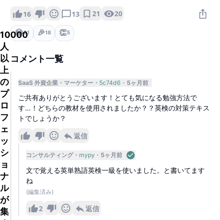
21
20
16
13
😂
🎉
👏
10000
21
18
5
人
以
コメント一覧
上
の
SaaS 外資企業
マーケター
5c74d6
5ヶ月前
プ
ご共有ありがとうございます！とても気になる勉強方法で
ロ
す…！どちらの教材を使用されましたか？？英検の対策テキス
フ
トでしょうか？
ェ
返信
ッ
シ
コンサルティング
mypy
5ヶ月前
ョ
文で覚える英単熟語英検一級を使いました。と書いてます
ナ
ね
ル
(編集済み)
が
2
返信
集