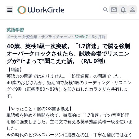
英語学習
メーカー 外資企業
サプライチェーン
52c5d7
5ヶ月前
40歳、英検1級一次突破。「1.7倍速」で脳を強制
オーバークロックさせたら、試験会場でリスニン
グが"止まって"聞こえた話。（R/L 9割）
​【結論】
英語力の問題ではありません。「処理速度」の問題でした。
40歳のおじさんが、短期間で英検1級のリーディング・リスニン
グで9割（正答率80〜89%）を叩き出したカラクリを共有しま
す。
​【やったこと：脳のOS書き換え】
単語帳を眺める時間を捨て、徹底的に「1.7倍速」での音声処理
を脳に強要しました。主に文で覚える英単熟語英検一級を使いま
した。
今の時代のビジネスパーソンに必要なのは、丁寧な翻訳ではなく