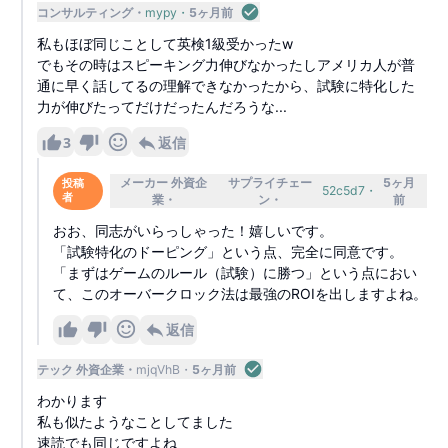
コンサルティング
mypy
5ヶ月前
私もほぼ同じことして英検1級受かったw
でもその時はスピーキング力伸びなかったしアメリカ人が普
通に早く話してるの理解できなかったから、試験に特化した
力が伸びたってだけだったんだろうな...
3
返信
メーカー 外資企
サプライチェー
5ヶ月
投稿
52c5d7
者
業
ン
前
おお、同志がいらっしゃった！嬉しいです。
「試験特化のドーピング」という点、完全に同意です。
「まずはゲームのルール（試験）に勝つ」という点におい
て、このオーバークロック法は最強のROIを出しますよね。
返信
テック 外資企業
mjqVhB
5ヶ月前
わかります
私も似たようなことしてました
速読でも同じですよね