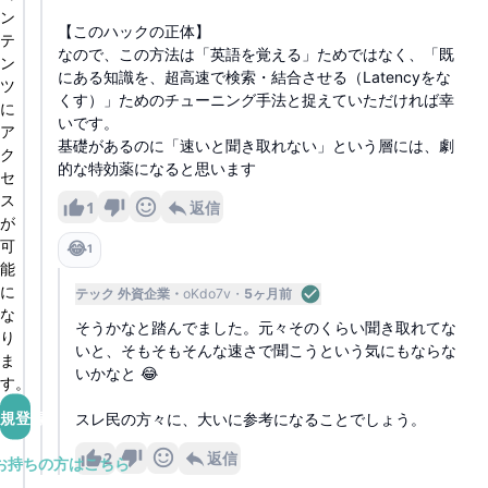
ン
​【このハックの正体】
テ
なので、この方法は「英語を覚える」ためではなく、「既
ン
にある知識を、超高速で検索・結合させる（Latencyをな
ツ
くす）」ためのチューニング手法と捉えていただければ幸
に
いです。
ア
基礎があるのに「速いと聞き取れない」という層には、劇
ク
的な特効薬になると思います
セ
ス
1
返信
が
可
😂
1
能
に
テック 外資企業
oKdo7v
5ヶ月前
な
そうかなと踏んでました。元々そのくらい聞き取れてな
り
いと、そもそもそんな速さで聞こうという気にもならな
ま
いかなと 😂
す。
規登録
スレ民の方々に、大いに参考になることでしょう。
2
返信
お持ちの方はこちら