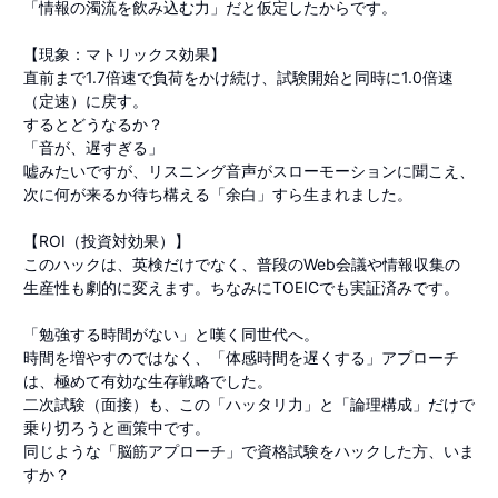
「情報の濁流を飲み込む力」だと仮定したからです。
​【現象：マトリックス効果】
直前まで1.7倍速で負荷をかけ続け、試験開始と同時に1.0倍速
（定速）に戻す。
するとどうなるか？
「音が、遅すぎる」
嘘みたいですが、リスニング音声がスローモーションに聞こえ、
次に何が来るか待ち構える「余白」すら生まれました。
​【ROI（投資対効果）】
このハックは、英検だけでなく、普段のWeb会議や情報収集の
生産性も劇的に変えます。ちなみにTOEICでも実証済みです。
「勉強する時間がない」と嘆く同世代へ。
時間を増やすのではなく、「体感時間を遅くする」アプローチ
は、極めて有効な生存戦略でした。
​二次試験（面接）も、この「ハッタリ力」と「論理構成」だけで
乗り切ろうと画策中です。
同じような「脳筋アプローチ」で資格試験をハックした方、いま
すか？