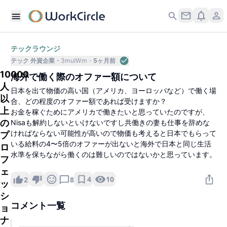
テックラウンジ
テック 外資企業
3muIWm
5ヶ月前
10000
海外で働く際のオファー額について
人
日本を出て物価の高い国（アメリカ、ヨーロッパなど）で働く場
以
合、どの程度のオファー額であれば受けますか？
上
お金を稼ぐためにアメリカで働きたいと思っていたのですが、
の
Nisaも解約しないといけないですし共働きの妻も仕事を辞めな
ければならない可能性が高いので物価も考えると日本でもらって
プ
いる給料の4〜5倍のオファーが出ないと海外で日本と同じ生活
ロ
水準を保ちながら働くのは難しいのではないかと思っています。
フ
ェ
4
10
2
8
ッ
シ
コメント一覧
ョ
ナ