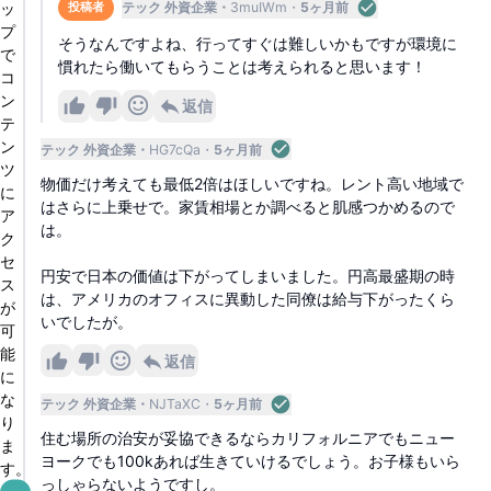
ッ
テック 外資企業
3muIWm
5ヶ月前
投稿者
プ
そうなんですよね、行ってすぐは難しいかもですが環境に
で
慣れたら働いてもらうことは考えられると思います！
コ
ン
返信
テ
ン
テック 外資企業
HG7cQa
5ヶ月前
ツ
物価だけ考えても最低2倍はほしいですね。レント高い地域で
に
はさらに上乗せで。家賃相場とか調べると肌感つかめるので
ア
は。
ク
セ
円安で日本の価値は下がってしまいました。円高最盛期の時
ス
は、アメリカのオフィスに異動した同僚は給与下がったくら
が
いでしたが。
可
能
返信
に
な
テック 外資企業
NJTaXC
5ヶ月前
り
住む場所の治安が妥協できるならカリフォルニアでもニュー
ま
ヨークでも100kあれば生きていけるでしょう。お子様もいら
す。
っしゃらないようですし。