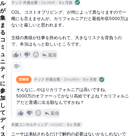
ル
テック 外資企業
FeJNNF
5ヶ月前
が
COL、コストオブリビング、が州によって異なりますので一
集
概にも言えませんが、カリフォルニアだと最低年収5000万は
ま
ないと厳しいと思われます。
る
主様の奥様が仕事を辞められて、大きなリスクを背負うの
コ
で、本当はもっと欲しいところです。
ミ
ュ
1
返信
ニ
😲
1
テ
ィ
テック 外資企業
3muIWm
5ヶ月前
投稿者
に
そんなに...やはりカリフォルニアは高いですね。
参
5000万のオファーってかなり高給ですよね？カリフォルニ
加
アだと普通に出る額なんですかね？
し
て
返信
デ
外資コンサルティング
tcUI4C
5ヶ月前
ィ
ス
ニーサは凍結されるだけで解約の必要はないかもしれないで