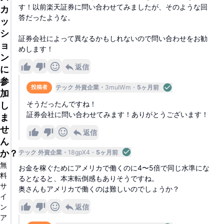
す！以前楽天証券に問い合わせてみましたが、そのような回
カ
答だったような。
ッ
シ
証券会社によって異なるかもしれないので問い合わせをお勧
ョ
めします！
ン
返信
に
参
テック 外資企業
3muIWm
5ヶ月前
投稿者
加
そうだったんですね！
し
証券会社に問い合わせてみます！ありがとうございます！
ま
せ
返信
ん
か？
テック 外資企業
18gpX4
5ヶ月前
無
お金を稼ぐためにアメリカで働くのに4〜5倍で同じ水準にな
料
るとなると、本末転倒感もありそうですね。
サ
奥さんもアメリカで働くのは難しいのでしょうか？
イ
返信
ン
ア