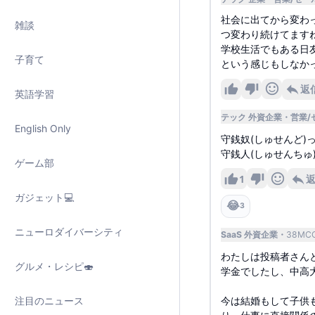
社会に出てから変わ
雑談
つ変わり続けてます
学校生活でもある日
子育て
という感じもしなか
返
英語学習
テック 外資企業
営業/
English Only
守銭奴(しゅせんど)
守銭人(しゅせんちゅ
ゲーム部
1
ガジェット💻
😂
3
ニューロダイバーシティ
SaaS 外資企業
38MC
わたしは投稿者さん
グルメ・レシピ🍣
学金でしたし、中高
注目のニュース
今は結婚もして子供