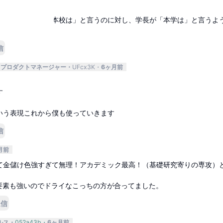
DH
6ヶ月前
ません。校長が「本校は」と言うのに対し、学長が「本学は」と言うよ
信
プロダクトマネージャー
UFcx3K
6ヶ月前
す
いう表現これから僕も使っていきます
信
月前
て金儲け色強すぎて無理！アカデミック最高！（基礎研究寄りの専攻）
C要素も強いのでドライなこっちの方が合ってました。
返信
ルス
052a43b
6ヶ月前