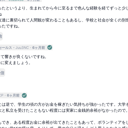
ったというより、生まれてから今に至るまで色んな経験を経てずっと少
ね
友達に裏切られて人間観が変わることもあるし、学校と社会が全くの別
ったですね。
信
セールス
Juu3NC
6ヶ月前
って響きが良くないですね。
)に変えましょう。
返信
CP
6ヶ月前
とは逆で、学生の頃の方がお金を稼ぎたい気持ちが強かったです。大学
大と私立を受けたこともない程度には実家に金銭的余裕がなかったので
もでき、ある程度お金に余裕が出てきたこともあって、ボランティアを