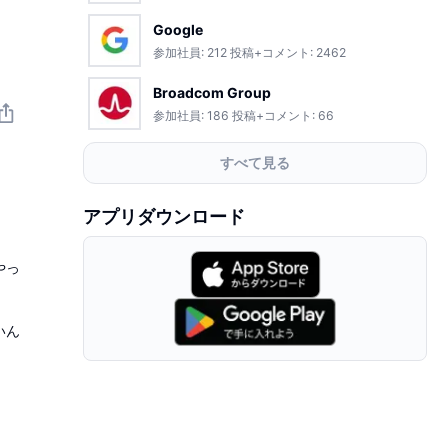
Google
参加社員:
212
投稿+コメント:
2462
Broadcom Group
参加社員:
186
投稿+コメント:
66
すべて見る
アプリダウンロード
やっ
いん