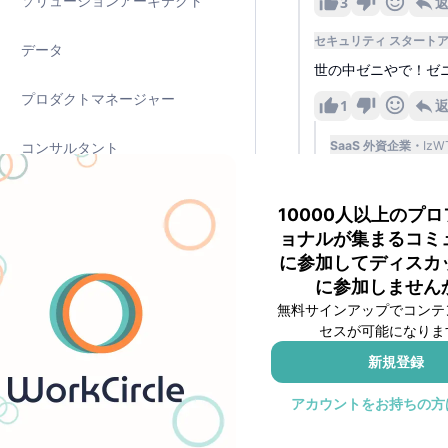
ソリューションアーキテクト
3
セキュリティ スタート
データ
世の中ゼニやで！ゼ
プロダクトマネージャー
1
SaaS 外資企業
IzW
コンサルタント
スタートアップっ
その他の職種
貰えなそう。
10000人以上のプ
ョナルが集まるコミ
カスタマーサクセス
に参加してディスカ
😂
5
に参加しません
デザイナー
無料サインアップでコンテ
セキュリティ ス
セスが可能になりま
全然もらえない
人事
新規登録
1
プリセールスエンジニア
アカウントをお持ちの方
😂
😢
3
1
マーケティング