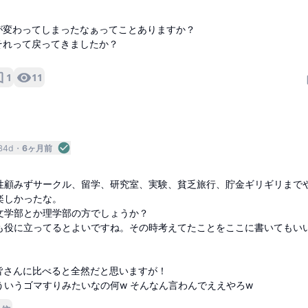
が変わってしまったなぁってことありますか？
それって戻ってきましたか？
1
11
B4d
6ヶ月前
性顧みずサークル、留学、研究室、実験、貧乏旅行、貯金ギリギリまで
楽しかったな。
文学部とか理学部の方でしょうか？
も役に立ってるとよいですね。その時考えてたことをここに書いてもい
の皆さんに比べると全然だと思いますが！
ういうゴマすりみたいなの何w そんなん言わんでええやろw