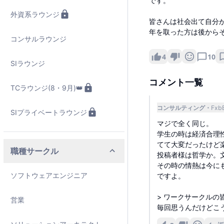
です。
外資系ラウンジ
皆さんは社会出て自分
年を取った方は後から
コンサルラウンジ
4
10
SIラウンジ
コメント一覧
TCラウンジ(8・9月)👑
コンサルティング
Fxb
SIプライベートラウンジ
マジで全く同じ。
学生の時は経済合理
てて大変だったけど
職種サークル
投稿者様は哲学か。
その時の情熱は今に
ソフトウェアエンジニア
ですよ。
> ワークサークル
営業
毎回思うんだけどこ