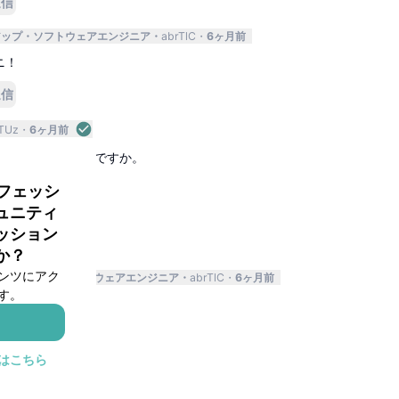
返信
アップ
ソフトウェアエンジニア
abrTlC
6ヶ月前
ニ！
返信
TUz
6ヶ月前
て、ゼニ貰えるんですか。
ロフェッシ
返信
ュニティ
ッション
か？
ンツにアク
タートアップ
ソフトウェアエンジニア
abrTlC
6ヶ月前
す。
！
返信
はこちら