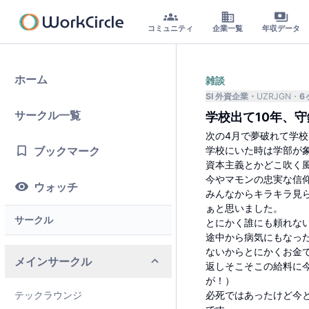
コミュニティ
企業一覧
年収データ
ホーム
雑談
SI 外資企業
UZRJGN
6
サークル一覧
学校出て10年、
次の4月で夢破れて学校
ブックマーク
学校にいた時は学部が
資本主義とかどこ吹く
今やマモンの忠実な信
ウォッチ
みんなからキラキラ見
ぁと思いました。
サークル
とにかく誰にも頼れな
途中から病気にもなっ
ないからとにかくお金
メインサークル
返しそこそこの給料に
が！）
テックラウンジ
必死ではあったけど今