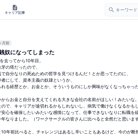
キャリア記事
ヶ月前
守銭奴になってしまった
を去ってから10年目。
象牙の塔だったので、
風で自分なりの死ぬための哲学を見つけるんだ！とか思ってたのに、
仰者にして、資本主義の奴隷というか、
られる経歴とか、お金とか、そういうものにしか興味がなくなっちゃっ
いからお金と自分を支えてくれる大きな会社の名前がほしい！みたいな
たので、キャリアが途切れるかもしれないし、病気で働けなくなるかも
で安心を確保したいみたいな感情になって、仕事できないなりに転職を
今年なりました。（ワークサークルの皆さんに比べると全然だと思いま
と10年前比べると、チャレンジはあるし辛いこともあるけど、今のが断