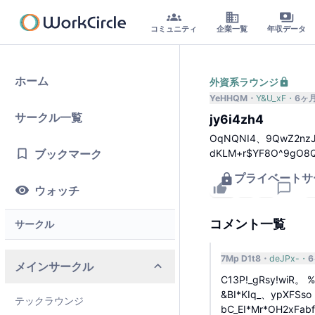
コミュニティ
企業一覧
年収データ
ホーム
外資系ラウンジ
YeHHQM
Y&U_xF
6ヶ
サークル一覧
jy6i4zh4
OqNQNI4、9QwZ2nz
ブックマーク
dKLM+r$YF8O^9gO8
プライベートサ
1
12
ウォッチ
コメント一覧
サークル
7Mp D1t8
deJPx-
メインサークル
C13P!_gRsy!wiR。 %
&BI*KIq_、ypXFSso
テックラウンジ
bC_EI*Mr*OH2xFa