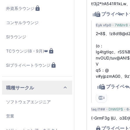
t!3j2*!rA541R1kLw
外資系ラウンジ
プライベート
返
コンサルラウンジ
Eyk vfp0
7W&hr8
2*8$、!z8d!B@d
SIラウンジ
(o：
TCラウンジ(8・9月)👑
Ig4tgtIqc、rSS%
nvOUD,tuv@AN!$
V
SIプライベートラウンジ
q5：@
v#yjpzmAG0、9z
プライベー
3
職種サークル
👏
3
ソフトウェアエンジニア
!aq I?##
DhWEP$
6
営業
(-GrmF3g ljU、o3E
プライベート