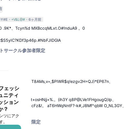
信
@Y#E
+V&L@#
6ヶ月前
20 .9K*、Tcyn%d MXBccqMLxt.O#!nduA9 。0
R$S5yIC?KDf3p46p.#NbFJIDGlA
トサークル参加者限定
返信
月前
1$I?afbn=、nVvT8AMs,v=,$PIWR$q!ezgv2H=QJ)*EP67n、
ロフェッシ
ュニティ
Kg_1*(otGzD1Zt+osHNjj+%.。(ih3Y q8P@LVe1FHgougQ)lp、
ッション
v5^6+mX)^2CH+ZcFz&!。 aT6HWqNntF?-k#,J8Mf^qbW O_NL3GY、
か？
j2G,a!0tse
ンツにアク
す。
サークル参加者限定
返信