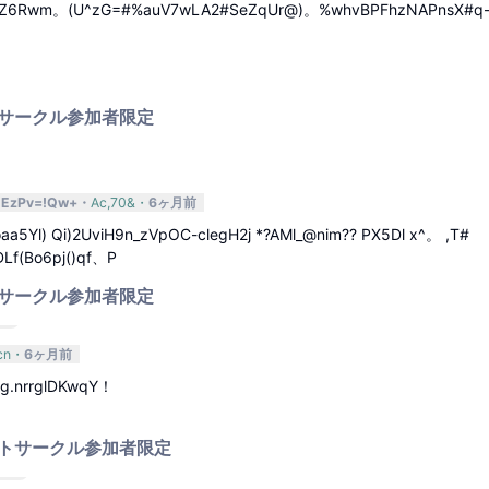
1Z6Rwm。(U^zG=#%auV7wLA2#SeZqUr@)。%whvBPFhzNAPnsX#q
サークル参加者限定
信
EEzPv=!Qw+
Ac,70&
6ヶ月前
oaa5Yl) Qi)2UviH9n_zVpOC-clegH2j *?AMl_@nim?? PX5Dl x^。 ,T#
Lf(Bo6pj()qf、P
サークル参加者限定
返信
cn
6ヶ月前
g.nrrglDKwqY！
トサークル参加者限定
返信