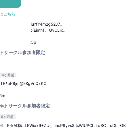
はこちら
6ヶ月前
5Eqk.lnn、_al2?iu?fY4m2g52J7。
4-O、ksiNKy、ro(EimhT、QvCLIx。
v4?%KO+d。
A,i」Dfc409RKVc5p
トサークル参加者限定
返信
6ヶ月前
ETR*bP8jm@EKgVnQxKC
zGm
ートサークル参加者限定
返信
6ヶ月前
gy6、R-kAI$#LLEWixx9+ZU(、ihcP8yvs$,%WIUPCh.Lq$C、uDL=OK