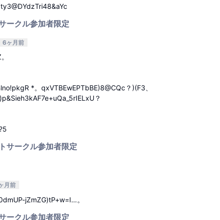
、ty3@DYdzTri48&aYc
サークル参加者限定
信
6ヶ月前
Z。
Blno!pkgR *。qxVTBEwEPTbBE)8@CQc？)(F3、
)p&Sieh3kAF7e+uQa_5rIELxU？
?5
トサークル参加者限定
返信
ヶ月前
rj0dmUP-jZmZG)tP+w=I…。
サークル参加者限定