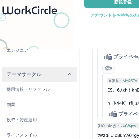
新規登録
😂
3
ピープルマネージメント
アカウントをお持ちの方
pDlm%!
q6YOfa
co=、h0lO?Qwoa?
外資カントリーマネージャー
_K.、「xn」#tS3=
m4Wma@81Z. T
テクニカルサポート・カスタマー
lQYao「kDuL(Zy 
エンジニア
プライベー
2
👏
6
テーマサークル
,A(B%
M^Q5Tx
採用情報・リファラル
E$、6,txh！kh
n（k44K）rfIjl
副業
プライベ
2
投資・資産運用
(HO -4n@
x=C%pw
ライフスタイル
tWzdl U oBLmA61