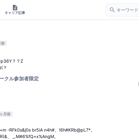
キャリア記事
月前
Jp36Y？？Z
Q(？
ークル参加者限定
5
15
6ヶ月前
 +m -RFk0s&j0s br5iA n4h#、!6h#KRb@pL7*。
bfR)&、 _.M#6%fQ+x%AngM。