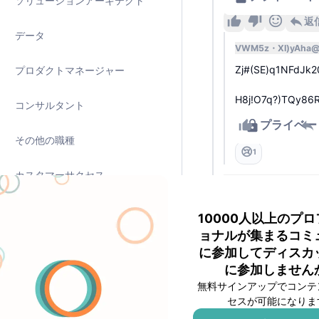
ソリューションアーキテクト
返
データ
VWM5z
XI)yAha
Zj#(SE)q1NFdJk
プロダクトマネージャー
H8j!O7q?)TQy86
コンサルタント
プライベー
その他の職種
😢
1
カスタマーサクセス
A#W&o
tuQ90x
6ヶ
o##QyY2pKkt^emC#
デザイナー
K(m^A=MGR9Wt。
10000人以上のプ
ョナルが集まるコミ
人事
1-#、FUG@?t#uEMyC
に参加してディスカ
q%nC6D,)#C?-8V i
に参加しません
uSR3nj-rL「Qs_yZ*9t
プリセールスエンジニア
無料サインアップでコンテ
セスが可能になりま
プライベート
2
マーケティング