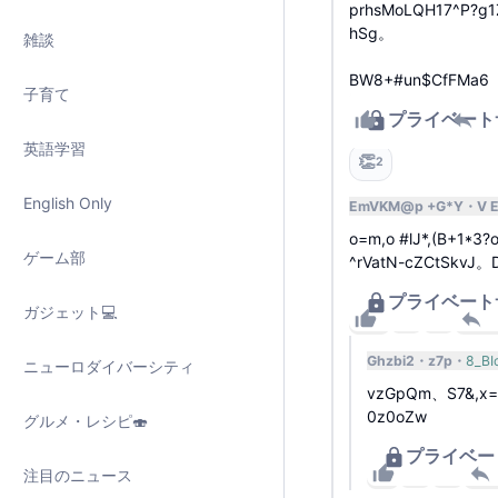
prhsMoLQH17^P?g
hSg。
雑談
BW8+#un$CfFMa6
子育て
プライベート
返
英語学習
👏
2
English Only
EmVKM@p +G*Y
V 
o=m,o #lJ*,(B+1*3?
ゲーム部
^rVatN-cZCtSkvJ。D
プライベート
ガジェット💻
1
Ghzbi2
z7p
8_BI
ニューロダイバーシティ
vzGpQm、S7&,x=
0z0oZw
グルメ・レシピ🍣
プライベー
注目のニュース