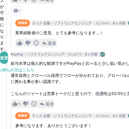
ス
が
😂
1
可
能
テック 企業
ソフトウェアエンジニア
JkZMwk
6ヶ月前
投稿者
に
な
業界経験者のご意見、とても参考になります…！
り
ま
返信
す。
PayPay
ソフトウェアエンジニア
5Cq8Y5
6ヶ月前
規登録
給与水準は個人的な観測ですがPayPayと比べると少し低い気が
お持ちの方はこちら
通常採用とグローバル採用でフローが分かれており、グローバル
に携わる事が多い認識です。
こちらのツイートは営業トークだと思うので、信憑性は50:50
1
返信
テック 企業
ソフトウェアエンジニア
JkZMwk
6ヶ月前
投稿者
参考になります、ありがとうございます！