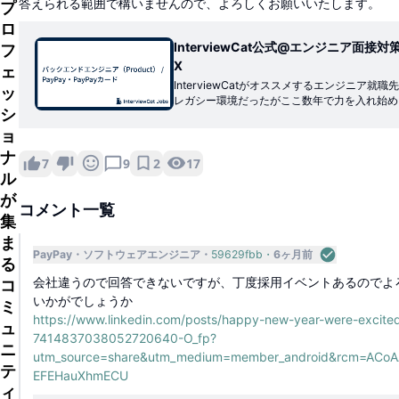
答えられる範囲で構いませんので、よろしくお願いいたします。
プ
ロ
InterviewCat公式@エンジニア面接対策 (@
フ
X
ェ
InterviewCatがオススメするエンジニア就職
ッ
レガシー環境だったがここ数年で力を入れ始め、 ・報酬もPayPayと同等
シ
にアップ ・外国人エンジニアの積極採用 ・入社
がる（InterviewCat調べ） ・国内有数の
ョ
ナ
2
17
7
9
ル
が
コメント一覧
集
ま
PayPay
ソフトウェアエンジニア
59629fbb
6ヶ月前
る
会社違うので回答できないですが、丁度採用イベントあるのでよ
コ
いかがでしょうか
ミ
https://www.linkedin.com/posts/happy-new-year-were-excite
ュ
7414837038052720640-O_fp?
ニ
utm_source=share&utm_medium=member_android&rcm=ACo
テ
EFEHauXhmECU
ィ