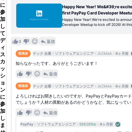
に
Happy New Year! We&#39;re excite
参
first PayPay Card Developer Meetup to k
加
event, our backend engineers will 
Happy New Year! We're excited to announ
Developer Meetup to kick off 2026! At this event, our backend engineer
し
their firsthand experiences… | Pa
s will take the stage to share their firsth
て
neys. Don't miss the networking session at the end—it's the perfect oppo
デ
rtunity to connect with our speakers and d
3
返信
behind our latest innovations. If you're exploring new career opportuniti
ィ
es in 2026 or would like to learn more a
ス
テック 企業
ソフトウェアエンジニア
JkZMwk
6ヶ月前
投稿者
this event is for you! ◆ Date: January 31st, 2026 (Saturday) ◆ Time: 1:0
0-3:00 PM (JST) ◆ Venue: PayPay Card Y
カ
知らなかったです、ありがとうございます！
e Yotsuya 23F) Register for the eve
ッ
返信
シ
ョ
テック 企業
ソフトウェアエンジニア
JkZMwk
6ヶ月前
投稿者
ン
よろしければお聞きしたいのですが、PayPayとPayPayカ
に
でしょうか？人材の異動があるのかどうかなど、気になってい
参
加
返信
し
ま
PayPay
ソフトウェアエンジニア
59629fbb
6ヶ月前
せ