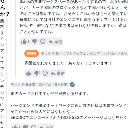
Slackの共通ワークスペースがあったりするので、お互い
ん
ただ、カード関連のプロジェクトなどで関わりがないと、そ
か？
のところは無いですね、おそらくこれからはもっと増えてい
移動については各社のエンジニア組織をうまく立ち上げるためにPa
無
(や証券、銀行など)の出向者はそれなりの数いますが、逆
料
ことがないですね。
サ
イ
1
返信
ン
ア
テック 企業
ソフトウェアエンジニア
JkZMwk
6ヶ
投稿者
ッ
プ
雰囲気がわかりました、ありがとうございます！
で
返信
コ
ン
テック 外資企業
SSKrVd
6ヶ月前
テ
ン
別のカード会社ですが開発経験があります。
ツ
に
バックエンドの決済ネットワークに近い方の仕様は国際ブランド
ア
そこだったら個人的にはなしかな…
ク
EBCDICでエンコードされたISO 8583のメッセージはもう見た
セ
1
返信