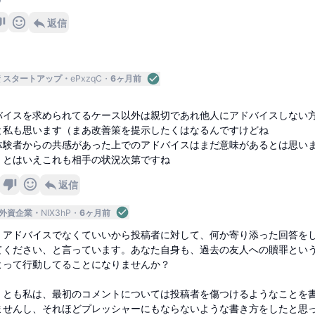
返信
外資 スタートアップ
ePxzqC
6ヶ月前
バイスを求められてるケース以外は親切であれ他人にアドバイスしない
と私も思います（まあ改善策を提示したくはなるんですけどね
体験者からの共感があった上でのアドバイスはまだ意味があるとは思い
、とはいえこれも相手の状況次第ですね
返信
外資企業
NIX3hP
6ヶ月前
、アドバイスでなくていいから投稿者に対して、何か寄り添った回答を
てください、と言っています。あなた自身も、過去の友人への贖罪とい
よって行動してることになりませんか？
くとも私は、最初のコメントについては投稿者を傷つけるようなことを
ませんし、それほどプレッシャーにもならないような書き方をしたと思