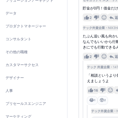
ソリューションアーキテクト
貯金が0円！借金だ
データ
2
プロダクトマネージャー
テック外資企業
NIX3h
たぶん追い風も向か
コンサルタント
なんでもいいから行
きにでも行動できる
その他の職種
2
カスタマーサクセス
テック 外資企業
14
「相談というより
デザイナー
えましょうよ
16
人事
😂
😲
1
2
プリセールスエンジニア
テック外資企業
マーケティング