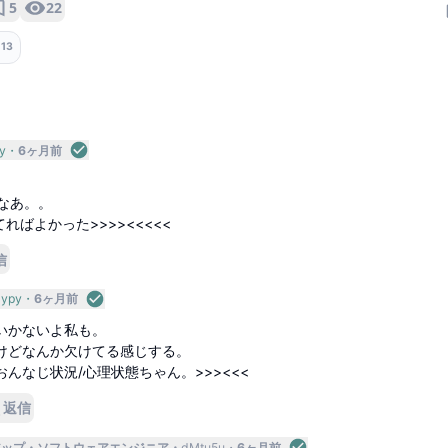
5
22
️
13
y
6ヶ月前
たなあ。。
ればよかった>>>><<<<<
信
ypy
6ヶ月前
いかないよ私も。
けどなんか欠けてる感じする。
んなじ状況/心理状態ちゃん。>>><<<
返信
アップ
ソフトウェアエンジニア
dMtu5u
6ヶ月前