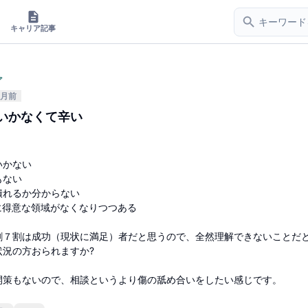
キャリア記事
ア
ヶ月前
いかなくて辛い
いかない
もない
潰れるか分からない
に得意な領域がなくなりつつある
割７割は成功（現状に満足）者だと思うので、全然理解できないことだ
状況の方おられますか?
開策もないので、相談というより傷の舐め合いをしたい感じです。