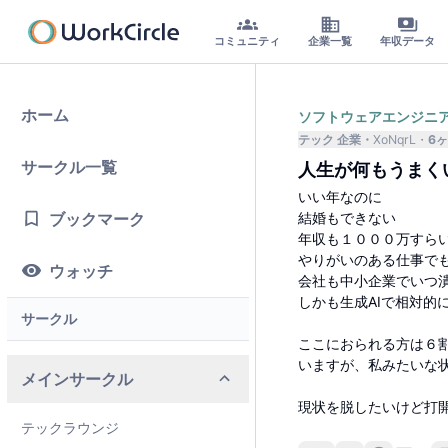
コミュニティ
企業一覧
年収データ
ホーム
ソフトウェアエンジニ
テック 企業
XoNqrL
6
サークル一覧
人生が何もうまく
いい年なのに
ブックマーク
結婚もできない
年収も１０００万すら
やりがいのある仕事で
ウォッチ
会社も中小企業でいつ
しかも生成AIで相対的
サークル
ここにおられる方は６
いますが、私みたいな
メインサークル
現状を脱したいけど打
テックラウンジ