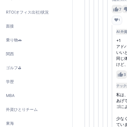
7
RTO(オフィス出社)状況
❤️
1
面接
AI 
乗り物🚗
+1
アド
いい
関西
同じ
けど
ゴルフ⛳️
3
学歴
テック
私は
MBA
あげ
ゴに
外資ひとりチーム
少な
東海
てい