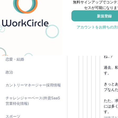
無料サインアップでコンテ
EC 外資
裏話🤫
セスが可能になりま
えーと、
新規登録
証明済み年収物語
丁寧に
アカウントをお持ちの方
海外勤務・海外キャリア
- 真摯
- 本当
美容・健康・医療
めっち
ね..？
恋愛・結婚
過去、
政治
す。
きっと
カントリーマネージャー採用情報
プなんだ
チャレンジャーベース(外資SaaS
たた、
営業特化情報)
には多
す。
スポーツ
(編集済み