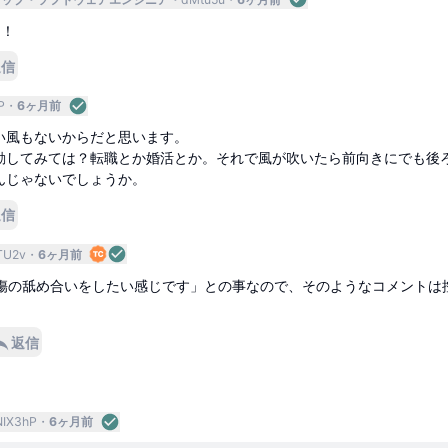
け！
返信
P
6ヶ月前
い風もないからだと思います。
動してみては？転職とか婚活とか。それで風が吹いたら前向きにでも後
んじゃないでしょうか。
返信
TU2v
6ヶ月前
傷の舐め合いをしたい感じです」との事なので、そのようなコメントは
返信
NIX3hP
6ヶ月前