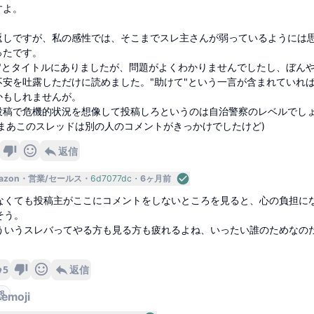
すよ。
返しですが、私の感性では、そこまでスレ主さんが弱っているようには
ったです。
い"とタイトルにありましたが、問題がよくわかりませんでしたし、ぼん
不安を吐露しただけに読めました。"助けて"という一言が含まれていれ
かもしれませんが。
投稿で危機的状況を想像して投稿しろというのは自治警察のレベルでし
(まあこのスレッドは別の人のコメントがきっかけでしたけど)
返信
azon
営業/セールス
6d7077dc
6ヶ月前
なくても投稿主がここにコメントをしないところを見ると、心の負担に
そう。
ういうスレバってやる方も見る方も疲れるよね、いったい誰のためなの
。
5
返信
8