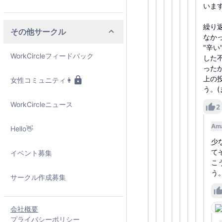
いま
繰り
その他サークル
なか
"辛
WorkCircleフィードバック
した
った
上の
女性コミュニティ👩
う。
WorkCircleニュース
2
Am
Hello👋
少
て
イベント募集
こ
う
サークル作成募集
会社概要
プライバシーポリシー