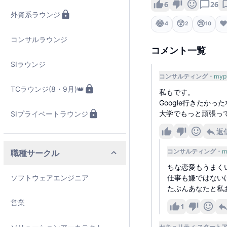
6
26
外資系ラウンジ
😂
😲
😢
❤
4
2
10
コンサルラウンジ
コメント一覧
SIラウンジ
コンサルティング
myp
TCラウンジ(8・9月)👑
私もです。
Google行きたかっ
大学でもっと頑張って
SIプライベートラウンジ
返
コンサルティング
m
職種サークル
ちな恋愛もうまく
ソフトウェアエンジニア
仕事も嫌ではない
たぶんあなたと私お
営業
1
セキュリティ スタート