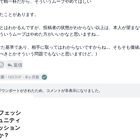
で精一杯だから、そういうムーブやめてほしい
たことがあります。
とはわかるんですが、投稿者の状態がわからない以上は、本人が望まな
ういうムーブはやめた方がいいかなと思いますね...
なた基準であり、相手に取ってはわからないですからね..。そもそも価値
べきとかそういう問題でもないと思いますけど。)
返信
企業
NIX3hP
6ヶ月前
ダウンボートがされたため、コメントが非表示になりました。
ロフェッシ
返信
ュニティ
ッション
か？