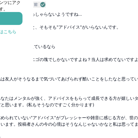
ンツにアク
企業
oKhTrT
6ヶ月前
す。
何も分かってらっしゃらないようですね...
お伝えいたしますと、そもそも"アドバイス"がいらないんです。
はこちら
に考えた
に相手のことを考えているなら
ゃくちゃあなたのエゴの塊でしかないですよね？当人は求めてないです
私は友人がそうなるまで気づいてあげられず酷いことをしたなと思って
あなたはメンタルが強く、アドバイスをもらって成長できる方が嬉しい
と思います。(私もそうなのですごく分かります)
求められていない"アドバイス"がプレッシャーや雑音に感じる方が、世
くいます。投稿者さんの今の心境はそうなんじゃないかなと私は思って
)