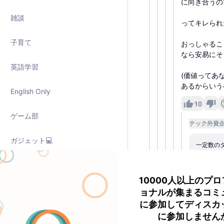
に向き合うの
雑談
ってキレられ
子育て
おっしゃるこ
なら安易にそ
英語学習
(価値ってあ
あるからいう
English Only
10
ゲーム部
テック外資
ガジェット💻
一定数の
ニューロダイバーシティ
表示
10000人以上のプ
グルメ・レシピ🍣
2
ョナルが集まるコミ
に参加してディスカ
😂
3
注目のニュース
に参加しません