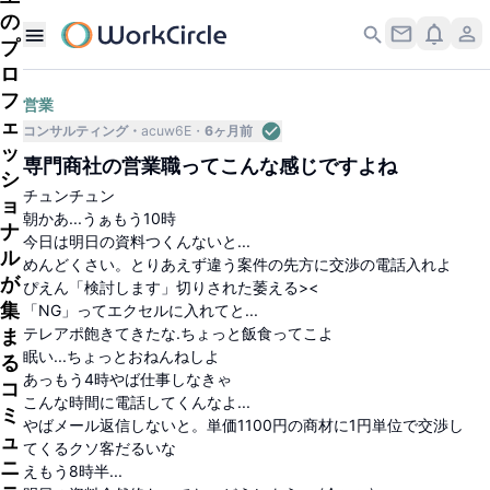
の
プ
ロ
フ
営業
ェ
コンサルティング
acuw6E
6ヶ月前
ッ
専門商社の営業職ってこんな感じですよね
シ
チュンチュン
ョ
朝かあ...うぁもう10時
ナ
今日は明日の資料つくんないと...
ル
めんどくさい。とりあえず違う案件の先方に交渉の電話入れよ
が
ぴえん「検討します」切りされた萎える><
集
「NG」ってエクセルに入れてと...
テレアポ飽きてきたな.ちょっと飯食ってこよ
ま
眠い...ちょっとおねんねしよ
る
あっもう4時やば仕事しなきゃ
コ
こんな時間に電話してくんなよ...
ミ
やばメール返信しないと。単価1100円の商材に1円単位で交渉し
ュ
てくるクソ客だるいな
ニ
えもう8時半...