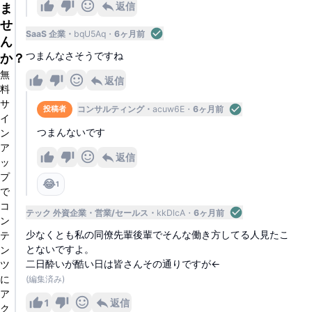
返信
ま
せ
SaaS 企業
bqU5Aq
6ヶ月前
ん
つまんなさそうですね
か？
無
返信
料
サ
コンサルティング
acuw6E
6ヶ月前
投稿者
イ
ン
つまんないです
ア
返信
ッ
プ
😂
1
で
コ
テック 外資企業
営業/セールス
kkDlcA
6ヶ月前
ン
少なくとも私の同僚先輩後輩でそんな働き方してる人見たこ
テ
とないですよ。
ン
二日酔いが酷い日は皆さんその通りですが←
ツ
に
(編集済み)
ア
1
返信
ク