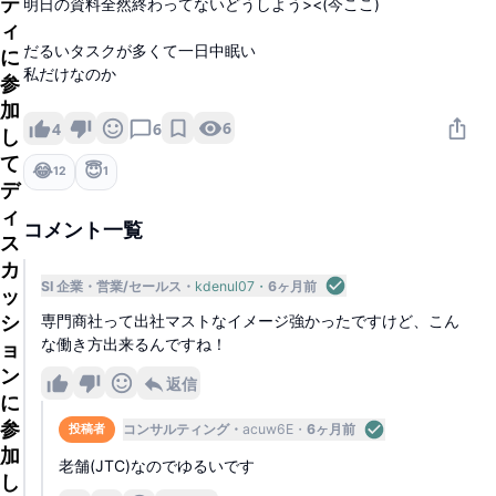
テ
明日の資料全然終わってないどうしよう><(今ここ)
ィ
だるいタスクが多くて一日中眠い
に
私だけなのか
参
加
6
4
6
し
て
😂
😇
12
1
デ
ィ
コメント一覧
ス
カ
SI 企業
営業/セールス
kdenul07
6ヶ月前
ッ
シ
専門商社って出社マストなイメージ強かったですけど、こん
な働き方出来るんですね！
ョ
ン
返信
に
参
コンサルティング
acuw6E
6ヶ月前
投稿者
加
老舗(JTC)なのでゆるいです
し