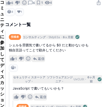
コ
1
4
6
6
ミ
😂
❤️
3
1
ュ
ニ
コメント一覧
テ
ィ
に
コンサルティング
5Mp93a
6ヶ月前
投稿者
参
シェルを雰囲気で書いてるから $0 だと動かないかも
加
独自言語ってことで勘弁してください
し
1
返信
て
デ
😀
1
ィ
ス
セキュリティ スタートア
ソフトウェアエンジ
6ヶ月
UxCL6t
ップ
ニア
前
カ
ッ
JavaScript で書いてもいいかも？
シ
返信
ョ
ン
コンサルティング
5Mp93a
6ヶ月前
投稿者