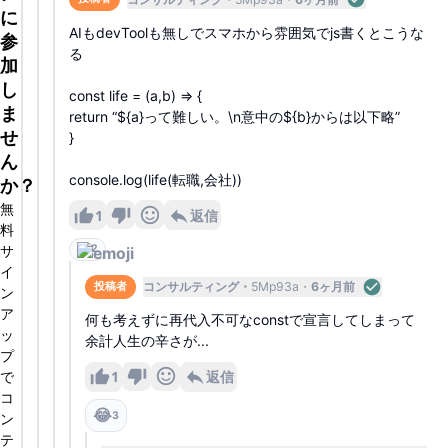
に
AIもdevToolも無しでスマホから雰囲気でjs書くとこうな
参
る
加
し
const life = (a,b) => {
ま
return “${a}って難しい。\n意中の${b}からは以下略”
せ
}
ん
console.log(life(転職,会社))
か？
無
1
返信
料
サ
2
イ
コンサルティング
5Mp93a
6ヶ月前
投稿者
ン
ア
何も考えずに再代入不可なconstで宣言してしまって
ッ
余計人生の辛さが...
プ
1
返信
で
コ
😂
3
ン
テ