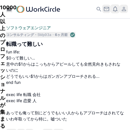
10000
人
以
上
ソフトウェアエンジニア
の
コンサルティング
5Mp93a
6ヶ月前
プ
転職って難しい
ロ
fun life:
フ
$0って難しい...
ェ
意中の$1からはこっちからアピールしても全然見向きもされな
ッ
いのに
どうでもいい$1からはガンガンアプローチされる...
シ
end fun
ョ
ナ
exec life 転職 会社
ル
exec life 恋愛 人
が
集
あっでも俺って別にどうでもいい人からもアプローチはされてな
ま
いわ年取ってから特に。嘘ついた
る