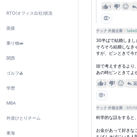
1
RTO(オフィス出社)状況
👏
1
面接
テック 外資企業
1a9e
30半ばで結婚しま
乗り物🚗
そろそろ結婚しなき
すが、ピンときて今
関西
頭で考えすぎるより
あの時ピンときてよ
ゴルフ⛳️
2
学歴
😲
1
MBA
テック 外資企業
8RVN
科学的な話をすると
外資ひとりチーム
お金があって好きなこ
東海
ちばんそばにいる人