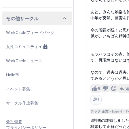
あと、みんな娯楽も
中年が突然、蕎麦を
その他サークル
今の感覚が続くと思
WorkCircleフィードバック
係が、いちばん精神
女性コミュニティ👩
モラハラはその点、
で、再現性はないは
WorkCircleニュース
なので、過去は過去
Hello👋
てみるとどうかと思
5
イベント募集
🎉
3
サークル作成募集
テック 企業
Iipev4
7
3割側の離婚しまし
会社概要
離婚して正解だった
プライバシーポリシー