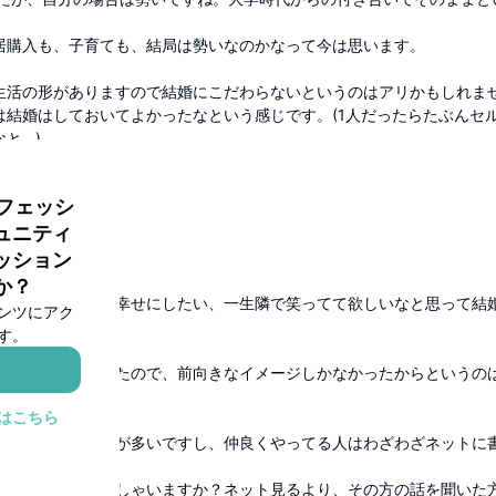
居購入も、子育ても、結局は勢いなのかなって今は思います。
生活の形がありますので結婚にこだわらないというのはアリかもしれま
は結婚はしておいてよかったなという感じです。(1人だったらたぶんセ
と…)
返信
ロフェッシ
月前
ュニティ
た。
ッション
か？
った時、この人を幸せにしたい、一生隣で笑ってて欲しいなと思って結
ンツにアク
す。
い夫婦ばかりだったので、前向きなイメージしかなかったからというの
はこちら
はネガティブな事が多いですし、仲良くやってる人はわざわざネットに
いる夫婦はいらっしゃいますか？ネット見るより、その方の話を聞いた