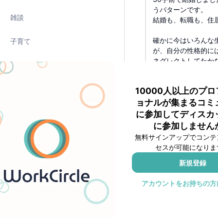
うパターンです。
雑談
結婚も、転職も、住
確かに今はいろんな
子育て
が、自分の性格的に
ネグレクトしてたかな
英語学習
1
English Only
10000人以上のプ
広告 企業
IfL0tE
7ヶ
ョナルが集まるコミ
ゲーム部
30半ばで結婚しまし
に参加してディスカ
に参加しません
私は旦那さんに出会
ガジェット💻
無料サインアップでコンテ
ました。
セスが可能になりま
ニューロダイバーシティ
新規登録
両親や親戚が仲の良
ると思います。
アカウントをお持ちの方
グルメ・レシピ🍣
世の中に溢れる情報
ないです。
注目のニュース
周りに上手くやって