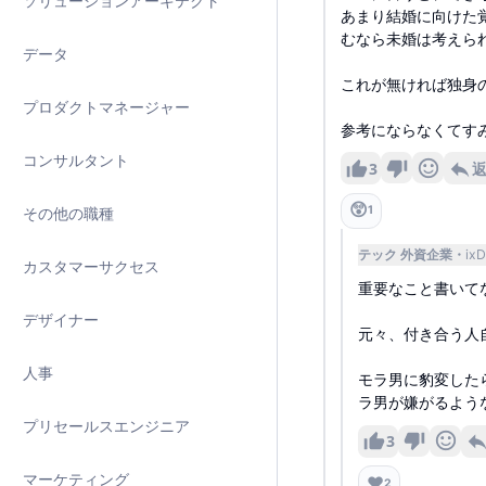
ソリューションアーキテクト
あまり結婚に向けた
むなら未婚は考えら
データ
これが無ければ独身
プロダクトマネージャー
参考にならなくてす
コンサルタント
3
😲
1
その他の職種
テック 外資企業
ix
カスタマーサクセス
重要なこと書いて
デザイナー
元々、付き合う人
人事
モラ男に豹変した
ラ男が嫌がるよう
プリセールスエンジニア
3
マーケティング
❤️
2