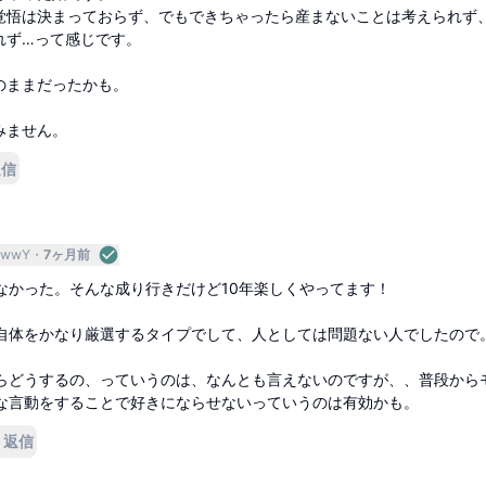
覚悟は決まっておらず、でもできちゃったら産まないことは考えられず
れず…って感じです。
のままだったかも。
みません。
返信
DwwY
7ヶ月前
なかった。そんな成り行きだけど10年楽しくやってます！
自体をかなり厳選するタイプでして、人としては問題ない人でしたので
らどうするの、っていうのは、なんとも言えないのですが、、普段から
な言動をすることで好きにならせないっていうのは有効かも。
返信