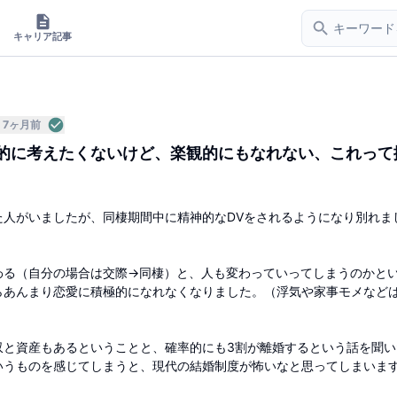
キャリア記事
7ヶ月前
的に考えたくないけど、楽観的にもなれない、これって
。
た人がいましたが、同棲期間中に精神的なDVをされるようになり別れま
わる（自分の場合は交際→同棲）と、人も変わっていってしまうのかと
らあんまり恋愛に積極的になれなくなりました。（浮気や家事モメなど
収と資産もあるということと、確率的にも3割が離婚するという話を聞い
いうものを感じてしまうと、現代の結婚制度が怖いなと思ってしまいま