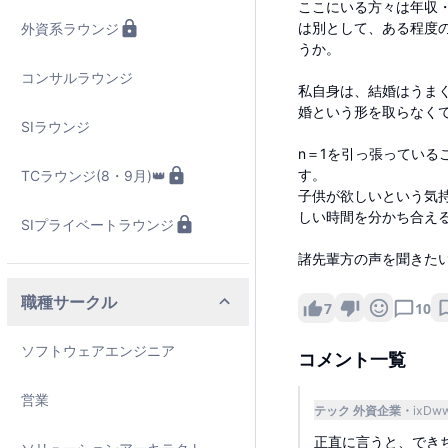
ここにいる方々は年収
は別として、ある程度
外資系ラウンジ
うか。
コンサルラウンジ
私自身は、結婚はうま
婚という形を取らなく
SIラウンジ
n＝1を引っ張ってい
す。
TCラウンジ(8・9月)👑
子供が欲しいという気
しい時間を分かち合え
SIプライベートラウンジ
諸先輩方の声を聞きた
職種サークル
7
10
ソフトウェアエンジニア
コメント一覧
営業
テック 外資企業
ixDw
正直に言うと、でき