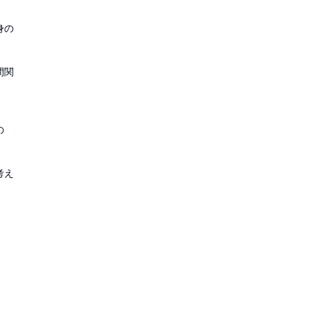
身の
間関
の
考え