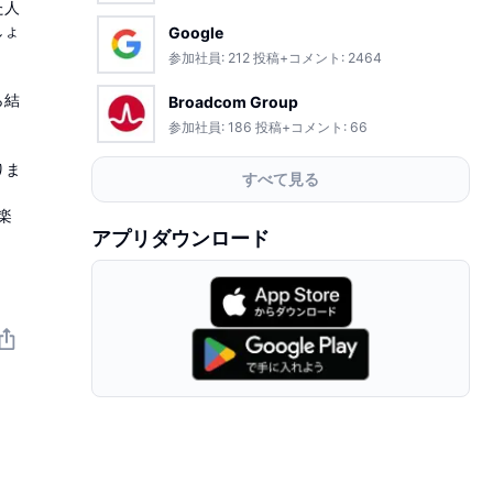
た人
しょ
Google
参加社員:
212
投稿+コメント:
2464
ら結
Broadcom Group
参加社員:
186
投稿+コメント:
66
りま
すべて見る
楽
アプリダウンロード