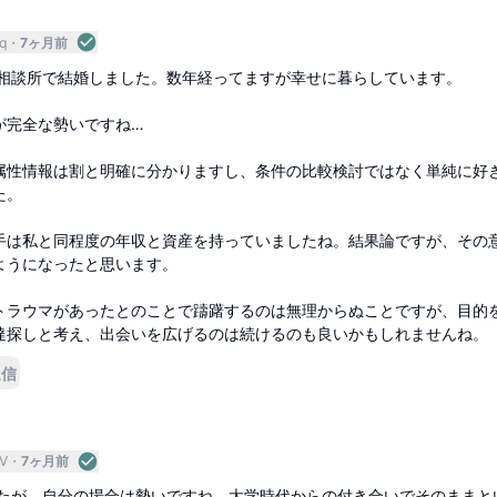
q
7ヶ月前
婚相談所で結婚しました。数年経ってますが幸せに暮らしています。
が完全な勢いですね…
属性情報は割と明確に分かりますし、条件の比較検討ではなく単純に好
た。
手は私と同程度の年収と資産を持っていましたね。結果論ですが、その
ようになったと思います。
トラウマがあったとのことで躊躇するのは無理からぬことですが、目的
達探しと考え、出会いを広げるのは続けるのも良いかもしれませんね。
返信
V
7ヶ月前
したが、自分の場合は勢いですね。大学時代からの付き合いでそのままと