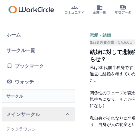
コミュニティ
企業一覧
年収データ
ホーム
恋愛・結婚
SaaS 外資企業
CAJu6U
サークル一覧
結婚に対して悲観
らせ？
ブックマーク
私は30代前半独身です
過去に結婚を考えてい
た。
ウォッチ
関係性のフェーズが変
サークル
気持ちになり、そこか
になし）
メインサークル
私自身がそれなりに年
り、自身が人の豹変と
テックラウンジ