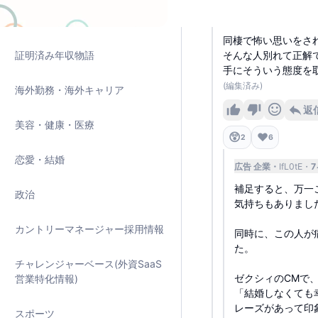
よっぽどプラスにな
裏話🤫
同棲で怖い思いをさ
証明済み年収物語
そんな人別れて正解
手にそういう態度を
(編集済み)
海外勤務・海外キャリア
返
美容・健康・医療
😲
❤️
2
6
恋愛・結婚
広告 企業
IfL0tE
補足すると、万一
政治
気持ちもありまし
カントリーマネージャー採用情報
同時に、この人が
た。
チャレンジャーベース(外資SaaS
ゼクシィのCMで
営業特化情報)
「結婚しなくても
レーズがあって印
スポーツ