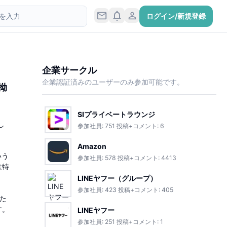
ログイン/新規登録
企業サークル
企業認証済みのユーザーのみ参加可能です。
拗
SIプライベートラウンジ
し
参加社員:
751
投稿+コメント:
6
Amazon
いう
参加社員:
578
投稿+コメント:
4413
は特
LINEヤフー（グループ）
参加社員:
423
投稿+コメント:
405
た
す。
LINEヤフー
参加社員:
251
投稿+コメント:
1