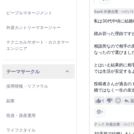
SaaS 外資企業
mRy19
ピープルマネージメント
私は30代中頃に結
外資カントリーマネージャー
踏み切った理由です
テクニカルサポート・カスタマー
相談所なので相手の
エンジニア
なったので選びまし
とはいえ結果的に相
テーマサークル
では生活が安定する
投稿者さんが過去の
採用情報・リファラル
婚ではなく一生の友
1
副業
😲
1
投資・資産運用
テック 外資企業
5xCTI
ライフスタイル
30手前で結婚しま