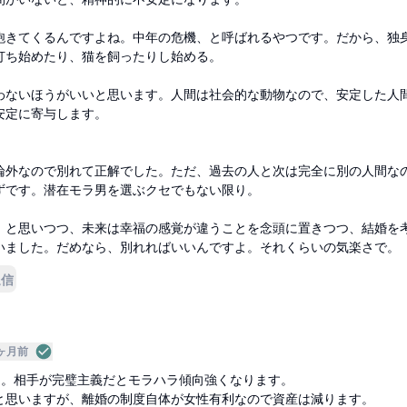
飽きてくるんですよね。中年の危機、と呼ばれるやつです。だから、独
打ち始めたり、猫を飼ったりし始める。
わないほうがいいと思います。人間は社会的な動物なので、安定した人
安定に寄与します。
論外なので別れて正解でした。ただ、過去の人と次は完全に別の人間な
ずです。潜在モラ男を選ぶクセでもない限り。
、と思いつつ、未来は幸福の感覚が違うことを念頭に置きつつ、結婚を
いました。だめなら、別れればいいんですよ。それくらいの気楽さで。
返信
ヶ月前
た。相手が完璧主義だとモラハラ傾向強くなります。
と思いますが、離婚の制度自体が女性有利なので資産は減ります。