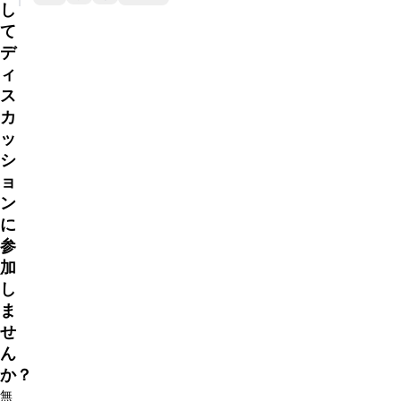
し
て
デ
ィ
ス
カ
ッ
シ
ョ
ン
に
参
加
し
ま
せ
ん
か？
無