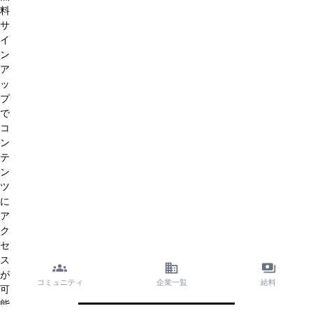
料
サ
イ
ン
ア
ッ
プ
で
コ
ン
テ
ン
ツ
に
ア
ク
セ
ス
が
コミュニティ
企業一覧
給料
可
能