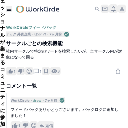
ェ
ッ
シ
ョ
ナ
WorkCircleフィードバック
ル
テック 外資企業
Q5o1Vt
7ヶ月前
が
サークルごとの検索機能
集
社内サークルで特定のワードを検索したいが、全サークル内が対
ま
象になって困る
る
コ
3
1
1
ミ
ュ
コメント一覧
ニ
テ
WorkCircle
drew
7ヶ月前
ィ
フィードバックありがとうございます。バックログに追加し
に
ました！
参
加
1
返信