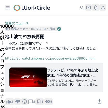
注目のニュース
10000
電子部品メーカー
m21vCj
8ヶ月前
人
地上波でF1放映再開
以
上
一部の人には朗報ですか！？
夜中に目を擦って見たレースの記憶が懐かしく投稿しました！
の
プ
https://av.watch.impress.co.jp/docs/news/2068900.html
ロ
フ
フジテレビ、F1を11年ぶり地上波
ェ
放送。5年間の国内独占放送・配
ッ
信権
フジテレビジョンは、モータースポー
シ
ツの世界最高峰「Formula 1」の日本国
内における独占オールライツ契約を締
ョ
結した。契約期間は2026年から'30年
ナ
までの5年間で、国内における放送・配
ル
信に関する権利を独占的に保有。CS/ネ
1
6
3
8
ットで放送・配信するほか、11年ぶり
が