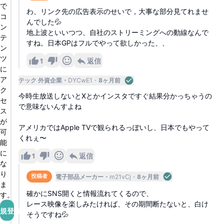
で
わ、リンク先の広告表示のせいで，大事な部分見てれませ
コ
んでした💦
ン
地上波といいつつ、自社のストリーミングへの動線なんで
テ
すね。日本GPはフルでやって欲しかった、、
ン
ツ
1
返信
に
ア
テック 外資企業
DYCwE1
8ヶ月前
ク
今時生放送しないとXとかインスタですぐ結果分かっちゃうの
セ
で意味ないんすよね
ス
が
アメリカではApple TVで観られるっぽいし、日本でもやって
可
くれぇ〜
能
に
1
返信
な
り
電子部品メーカー
m21vCj
8ヶ月前
投稿者
ま
確かにSNS開くと情報流れてくるので、
す。
レース映像を楽しみたければ、その期間断たないと、白け
規登録
そうですね💦