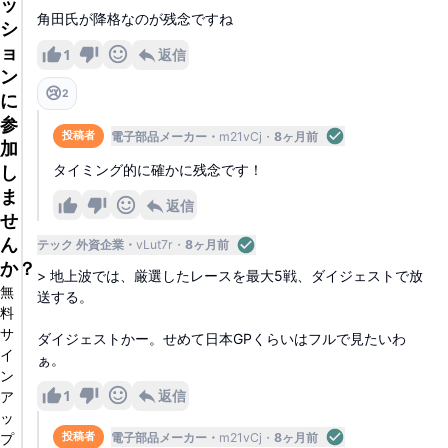
ッ
角田氏が降格なのが残念ですね
シ
ョ
1
返信
ン
😢
2
に
参
電子部品メーカー
m21vCj
8ヶ月前
投稿者
加
タイミング的に確かに残念です！
し
ま
返信
せ
ん
テック 外資企業
vLut7r
8ヶ月前
か？
> 地上波では、厳選したレースを最大5戦、ダイジェストで放
無
送する。
料
サ
ダイジェストかー。せめて日本GPくらいはフルで見たいわ
イ
ぁ。
ン
1
返信
ア
ッ
プ
電子部品メーカー
m21vCj
8ヶ月前
投稿者