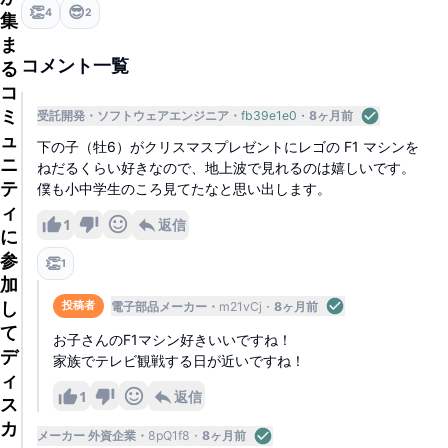
に地上波放送も行なう。
👏
😎
4
2
集
ま
コメント一覧
る
コ
ミ
受託開発
ソフトウェアエンジニア
fb39e1e0
8ヶ月前
ュ
下の子（牡6）がクリスマスプレゼントにレゴの F1 マシンを
ニ
ねだるくらい好きなので、地上波で見れるのは嬉しいです。
テ
僕も小中学生のころ見てたなと思い出します。
ィ
1
返信
に
参
👏
1
加
し
電子部品メーカー
m21vCj
8ヶ月前
投稿者
て
お子さんのF1マシン好きいいですね！
デ
家族でテレビ観戦する日が近いですね！
ィ
1
返信
ス
カ
メーカー 外資企業
8pQ1f8
8ヶ月前